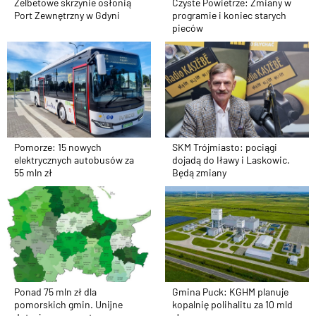
Żelbetowe skrzynie osłonią
Czyste Powietrze: Zmiany w
Port Zewnętrzny w Gdyni
programie i koniec starych
pieców
Pomorze: 15 nowych
SKM Trójmiasto: pociągi
elektrycznych autobusów za
dojadą do Iławy i Laskowic.
55 mln zł
Będą zmiany
Ponad 75 mln zł dla
Gmina Puck: KGHM planuje
pomorskich gmin. Unijne
kopalnię polihalitu za 10 mld