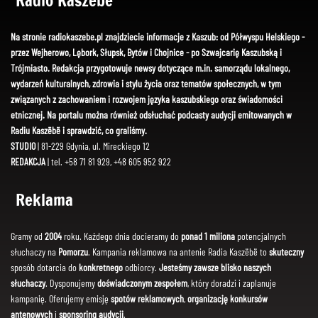
Radio Kaszëbë
Na stronie radiokaszebe.pl znajdziecie informacje z Kaszub: od Półwyspu Helskiego -
przez Wejherowo, Lębork, Słupsk, Bytów i Chojnice - po Szwajcarię Kaszubską i
Trójmiasto. Redakcja przygotowuje newsy dotyczące m.in. samorządu lokalnego,
wydarzeń kulturalnych, zdrowia i stylu życia oraz tematów społecznych, w tym
związanych z zachowaniem i rozwojem języka kaszubskiego oraz świadomości
etnicznej. Na portalu można również odsłuchać podcasty audycji emitowanych w
Radiu Kaszëbë i sprawdzić, co graliśmy.
STUDIO
| 81-229 Gdynia, ul. Mireckiego 12
REDAKCJA
| tel. +58 71 81 929, +48 605 952 922
Reklama
Gramy od
2004
roku. Każdego dnia docieramy do
ponad 1 miliona
potencjalnych
słuchaczy na
Pomorzu
. Kampania reklamowa na antenie Radia Kaszëbë to
skuteczny
sposób dotarcia do
konkretnego
odbiorcy.
Jesteśmy zawsze blisko naszych
słuchaczy
. Dysponujemy
doświadczonym zespołem
, który doradzi i zaplanuje
kampanię. Oferujemy emisję
spotów reklamowych
,
organizację konkursów
antenowych
i
sponsoring audycji
.