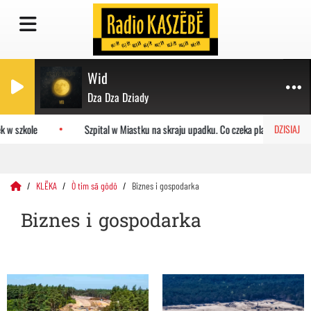
Wid
Dza Dza Dziady
zkole
Szpital w Miastku na skraju upadku. Co czeka placówkę?
DZISIAJ
KLËKA
Ò tim sã gôdô
Biznes i gospodarka
Biznes i gospodarka