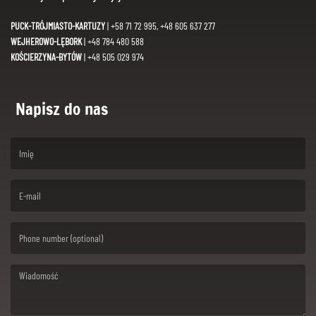
PUCK-TRÓJMIASTO-KARTUZY
| +58 71 72 995, +48 605 637 277
WEJHEROWO-LĘBORK
| +48 784 480 588
KOŚCIERZYNA-BYTÓW
| +48 505 029 974
Napisz do nas
(First name is required )
(Email is required. )