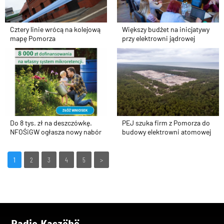
Cztery linie wrócą na kolejową
Większy budżet na inicjatywy
mapę Pomorza
przy elektrowni jądrowej
Do 8 tys. zł na deszczówkę.
PEJ szuka firm z Pomorza do
NFOŚiGW ogłasza nowy nabór
budowy elektrowni atomowej
1
2
3
4
5
>