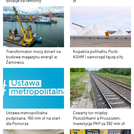
dotacje na remonty
zł
Transformator mocy dotarł na
Kopalnia polihalitu Puck:
budowę magazynu energii w
KGHM i samorząd łączą siły
Żarnowcu
Ustawa metropolitalna
Czwarty tor między
podpisana. 150 mln zł na start
Pszczółkami a Pruszczem.
dla Pomorza
Inwestycja PKP za 392 mln zł