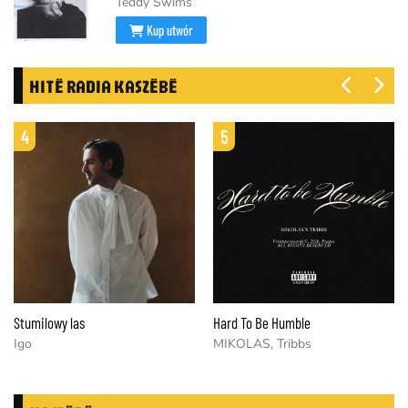
Teddy Swims
Kup utwór
HITË RADIA KASZËBË
4
5
Stumilowy las
Hard To Be Humble
Igo
MIKOLAS, Tribbs