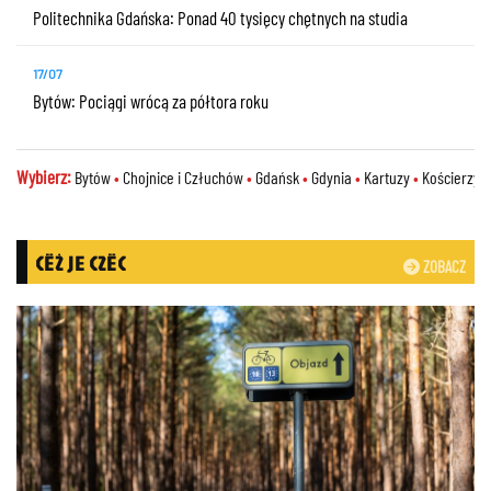
Politechnika Gdańska: Ponad 40 tysięcy chętnych na studia
17/07
Bytów: Pociągi wrócą za półtora roku
Wybierz:
Bytów
•
Chojnice i Człuchów
•
Gdańsk
•
Gdynia
•
Kartuzy
•
Kościerzy
CËŻ JE CZËC
ZOBACZ