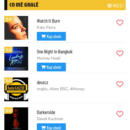
CO MË GRALË
WIĘCEJ
12:40
Watch It Burn
Katy Perry
Kup utwór
12:36
One Night In Bangkok
Murray Head
Kup utwór
12:32
deszcz
majtis, Alien BSC, 4Money
12:30
Darkerside
David Kushner
Kup utwór