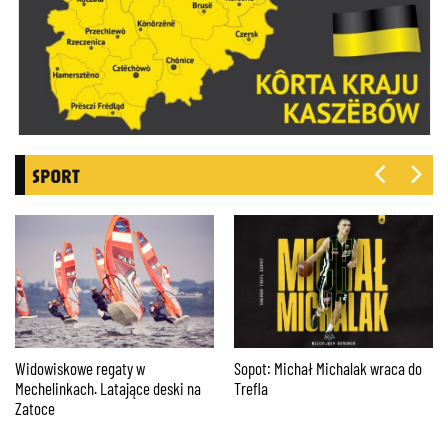
SPORT
AP Orlen GDAŃSK podejmuje
Krzysztof Jezierski o planie
Uniwersytet Jagielloński
Stolema na mecz z KP Starogard
Gdański