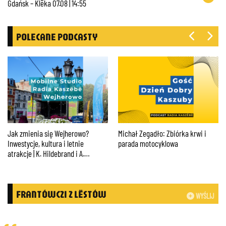
Gdańsk – Klëka 07.08 | 14:55
POLECANE PODCASTY
Jak zmienia się Wejherowo?
Michał Zegadło: Zbiórka krwi i
Inwestycje, kultura i letnie
parada motocyklowa
atrakcje | K. Hildebrand i A.
Kraszkiewicz #01
FRANTÓWCZI Z LËSTÓW
WYŚLIJ