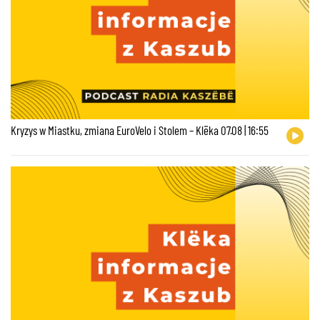
Kryzys w Miastku, zmiana EuroVelo i Stolem – Klëka 07.08 | 16:55