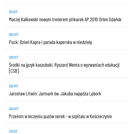
31/07
Maciej Kalkowski nowym trenerem piłkarek AP 2010 Orlen Gdańsk
30/07
Puck: Dzień Kapra i parada kaperska w niedzielę
23/07
Środki na język kaszubski. Ryszard Wenta o wyzwaniach edukacji
[CSB]
22/07
Jarosław Litwin: Jarmark św. Jakuba napędza Lębork
20/07
Przełom w leczeniu guzów nerek - w szpitalu w Kościerzynie
17/07