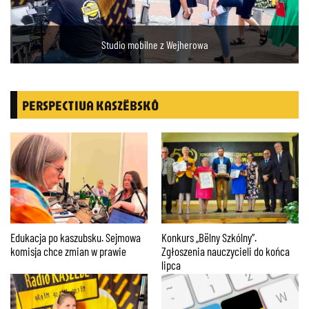
Studio mobilne z Wejherowa
PERSPECTIVA KASZËBSKÔ
Edukacja po kaszubsku. Sejmowa
Konkurs „Bëlny Szkólny”.
komisja chce zmian w prawie
Zgłoszenia nauczycieli do końca
lipca