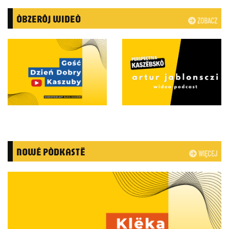
ÒBZERÔJ WIDEÒ
ZOBACZ
NOWÉ PÒDKASTË
WIĘCEJ