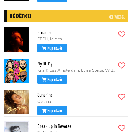
BÉDËNCZI
WIĘCEJ
Paradise
EBEN, Jaimes
Kup utwór
My Oh My
Kris Kross Amsterdam, Luisa Sonza, Willy William
Kup utwór
Sunshine
Oceana
Kup utwór
Break Up in Reverse