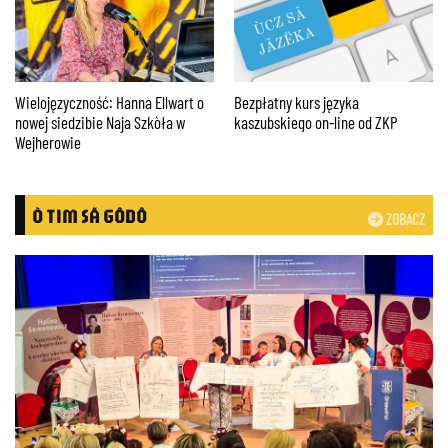
Wielojęzyczność: Hanna Ellwart o
Bezpłatny kurs języka
nowej siedzibie Naja Szkòła w
kaszubskiego on-line od ZKP
Wejherowie
Ò TIM SÃ GÔDÔ
ZOBACZ