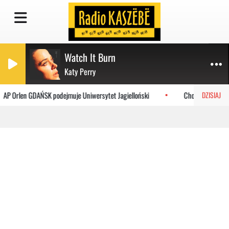
Watch It Burn
Katy Perry
 podejmuje Uniwersytet Jagielloński
Choczewo: Nowa trasa EuroVelo 10
DZISIAJ