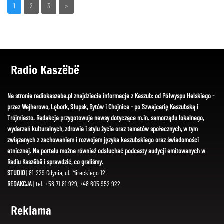
1
2
3
>
Radio Kaszëbë
Na stronie radiokaszebe.pl znajdziecie informacje z Kaszub: od Półwyspu Helskiego -
przez Wejherowo, Lębork, Słupsk, Bytów i Chojnice - po Szwajcarię Kaszubską i
Trójmiasto. Redakcja przygotowuje newsy dotyczące m.in. samorządu lokalnego,
wydarzeń kulturalnych, zdrowia i stylu życia oraz tematów społecznych, w tym
związanych z zachowaniem i rozwojem języka kaszubskiego oraz świadomości
etnicznej. Na portalu można również odsłuchać podcasty audycji emitowanych w
Radiu Kaszëbë i sprawdzić, co graliśmy.
STUDIO
| 81-229 Gdynia, ul. Mireckiego 12
REDAKCJA
| tel. +58 71 81 929, +48 605 952 922
Reklama