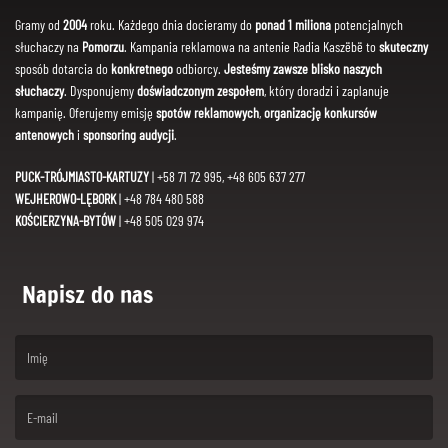
Gramy od
2004
roku. Każdego dnia docieramy do
ponad 1 miliona
potencjalnych
słuchaczy na
Pomorzu
. Kampania reklamowa na antenie Radia Kaszëbë to
skuteczny
sposób dotarcia do
konkretnego
odbiorcy.
Jesteśmy zawsze blisko naszych
słuchaczy
. Dysponujemy
doświadczonym zespołem
, który doradzi i zaplanuje
kampanię. Oferujemy emisję
spotów reklamowych
,
organizację konkursów
antenowych
i
sponsoring audycji
.
PUCK-TRÓJMIASTO-KARTUZY
| +58 71 72 995, +48 605 637 277
WEJHEROWO-LĘBORK
| +48 784 480 588
KOŚCIERZYNA-BYTÓW
| +48 505 029 974
Napisz do nas
(First name is required )