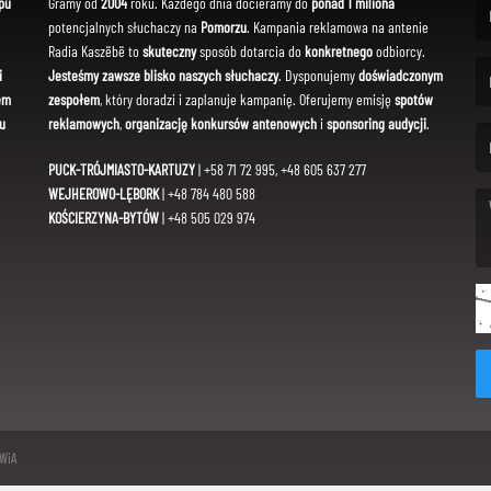
pu
Gramy od
2004
roku. Każdego dnia docieramy do
ponad 1 miliona
potencjalnych słuchaczy na
Pomorzu
. Kampania reklamowa na antenie
(Fi
Radia Kaszëbë to
skuteczny
sposób dotarcia do
konkretnego
odbiorcy.
i
Jesteśmy zawsze blisko naszych słuchaczy
. Dysponujemy
doświadczonym
em
zespołem
, który doradzi i zaplanuje kampanię. Oferujemy emisję
spotów
(Em
u
reklamowych
,
organizację konkursów antenowych
i
sponsoring audycji
.
PUCK-TRÓJMIASTO-KARTUZY
| +58 71 72 995, +48 605 637 277
WEJHEROWO-LĘBORK
| +48 784 480 588
KOŚCIERZYNA-BYTÓW
| +48 505 029 974
(Me
SWiA