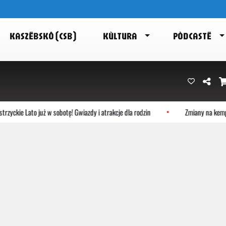
KASZËBSKÔ (CSB)
KÙLTURA
PÒDCASTË
kie Lato już w sobotę! Gwiazdy i atrakcje dla rodzin
Zmiany na kempinga