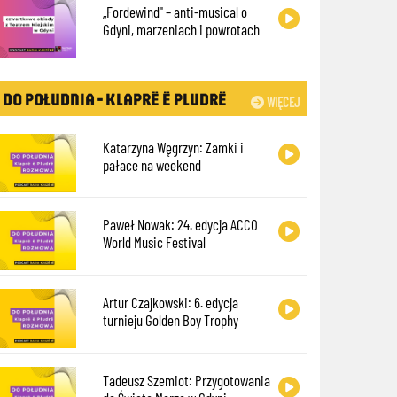
„Fordewind" – anti-musical o
Gdyni, marzeniach i powrotach
DO POŁUDNIA - KLAPRË Ë PLUDRË
WIĘCEJ
Katarzyna Węgrzyn: Zamki i
pałace na weekend
Paweł Nowak: 24. edycja ACCO
World Music Festival
Artur Czajkowski: 6. edycja
turnieju Golden Boy Trophy
Tadeusz Szemiot: Przygotowania