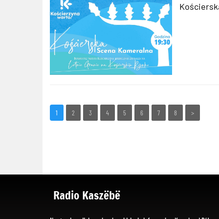
Kościersk
1
2
3
4
5
6
7
8
>
Radio Kaszëbë