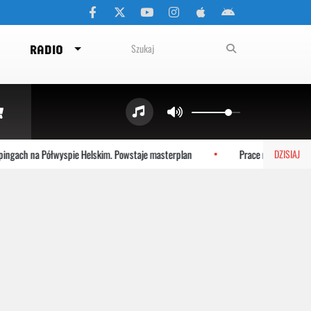
RADIO
ch na Półwyspie Helskim. Powstaje masterplan
Prace na plaży we Włady
DZISIAJ