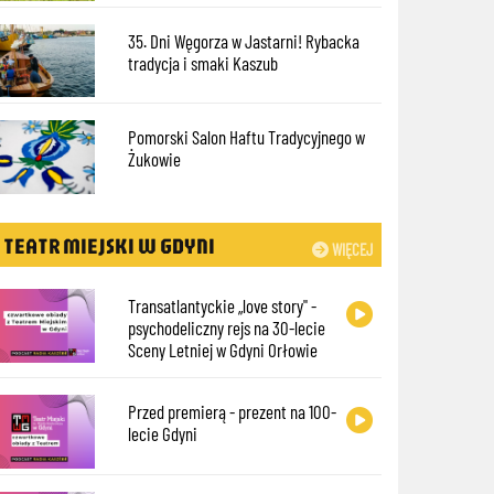
35. Dni Węgorza w Jastarni! Rybacka
tradycja i smaki Kaszub
Pomorski Salon Haftu Tradycyjnego w
Żukowie
TEATR MIEJSKI W GDYNI
WIĘCEJ
Transatlantyckie „love story" -
psychodeliczny rejs na 30-lecie
Sceny Letniej w Gdyni Orłowie
Przed premierą - prezent na 100-
lecie Gdyni