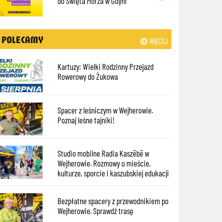
do Święta Morza w Gdyni
POLECAMY
WIĘCEJ
Kartuzy: Wielki Rodzinny Przejazd
Rowerowy do Żukowa
Spacer z leśniczym w Wejherowie.
Poznaj leśne tajniki!
Studio mobilne Radia Kaszëbë w
Wejherowie. Rozmowy o mieście,
kulturze, sporcie i kaszubskiej edukacji
Bezpłatne spacery z przewodnikiem po
Wejherowie. Sprawdź trasę