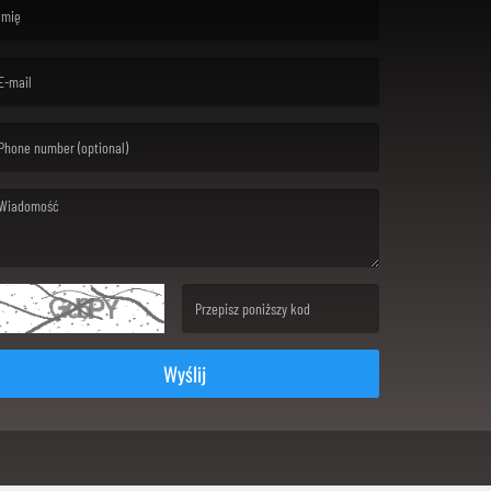
rst name is required )
ail is required. )
ssage is required. )
(Invalid Captcha. )
Wyślij