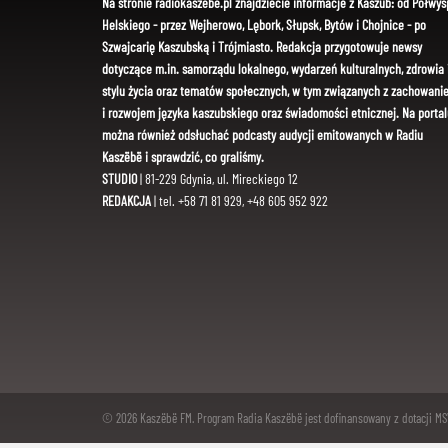
Na stronie radiokaszebe.pl znajdziecie informacje z Kaszub: od Półwys
Helskiego - przez Wejherowo, Lębork, Słupsk, Bytów i Chojnice - po
Szwajcarię Kaszubską i Trójmiasto. Redakcja przygotowuje newsy
dotyczące m.in. samorządu lokalnego, wydarzeń kulturalnych, zdrowia 
stylu życia oraz tematów społecznych, w tym związanych z zachowani
i rozwojem języka kaszubskiego oraz świadomości etnicznej. Na portal
można również odsłuchać podcasty audycji emitowanych w Radiu
Kaszëbë i sprawdzić, co graliśmy.
STUDIO
| 81-229 Gdynia, ul. Mireckiego 12
REDAKCJA
| tel. +58 71 81 929, +48 605 952 922
© 2026 Kaszëbë FM. Program Radia Kaszëbë jest dofinansowany z dotacji M