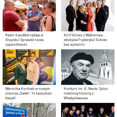
Radio Kaszëbë nadaje w
Art’n’Voices z Wejherowa
Słupsku! Sprawdź nową
zdobywa Fryderyka! Sukces
częstotliwość
bez wytwórni
Weronika Korthals w nowym
Konkurs im. A. Necla: Spisz
utworze „Dalek”. To kaszubski
rodzinną historię z
klasyk!
Władysławowa