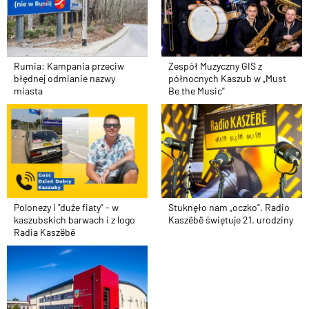
Rumia: Kampania przeciw
Zespół Muzyczny GIS z
błędnej odmianie nazwy
północnych Kaszub w „Must
miasta
Be the Music"
Polonezy i "duże fiaty" - w
Stuknęło nam „oczko”. Radio
kaszubskich barwach i z logo
Kaszëbë świętuje 21. urodziny
Radia Kaszëbë