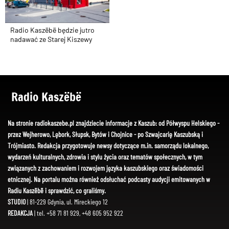
Radio Kaszëbë będzie jutro
nadawać ze Starej Kiszewy
Radio Kaszëbë
Na stronie radiokaszebe.pl znajdziecie informacje z Kaszub: od Półwyspu Helskiego -
przez Wejherowo, Lębork, Słupsk, Bytów i Chojnice - po Szwajcarię Kaszubską i
Trójmiasto. Redakcja przygotowuje newsy dotyczące m.in. samorządu lokalnego,
wydarzeń kulturalnych, zdrowia i stylu życia oraz tematów społecznych, w tym
związanych z zachowaniem i rozwojem języka kaszubskiego oraz świadomości
etnicznej. Na portalu można również odsłuchać podcasty audycji emitowanych w
Radiu Kaszëbë i sprawdzić, co graliśmy.
STUDIO
| 81-229 Gdynia, ul. Mireckiego 12
REDAKCJA
| tel. +58 71 81 929, +48 605 952 922