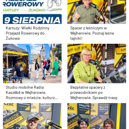
Spacer z leśniczym w
Kartuzy: Wielki Rodzinny
Wejherowie. Poznaj leśne
Przejazd Rowerowy do
tajniki!
Żukowa
Studio mobilne Radia
Bezpłatne spacery z
Kaszëbë w Wejherowie.
przewodnikiem po
Rozmowy o mieście, kulturze,
Wejherowie. Sprawdź trasę
sporcie i kaszubskiej edukacji