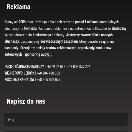
Reklama
Gramy od
2004
roku. Każdego dnia docieramy do
ponad 1 miliona
potencjalnych
słuchaczy na
Pomorzu
. Kampania reklamowa na antenie Radia Kaszëbë to
skuteczny
sposób dotarcia do
konkretnego
odbiorcy.
Jesteśmy zawsze blisko naszych
słuchaczy
. Dysponujemy
doświadczonym zespołem
, który doradzi i zaplanuje
kampanię. Oferujemy emisję
spotów reklamowych
,
organizację konkursów
antenowych
i
sponsoring audycji
.
PUCK-TRÓJMIASTO-KARTUZY
| +58 71 72 995, +48 605 637 277
WEJHEROWO-LĘBORK
| +48 784 480 588
KOŚCIERZYNA-BYTÓW
| +48 505 029 974
Napisz do nas
(First name is required )