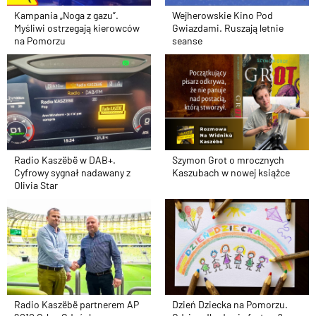
Kampania „Noga z gazu”.
Wejherowskie Kino Pod
Myśliwi ostrzegają kierowców
Gwiazdami. Ruszają letnie
na Pomorzu
seanse
Radio Kaszëbë w DAB+.
Szymon Grot o mrocznych
Cyfrowy sygnał nadawany z
Kaszubach w nowej książce
Olivia Star
Radio Kaszëbë partnerem AP
Dzień Dziecka na Pomorzu.