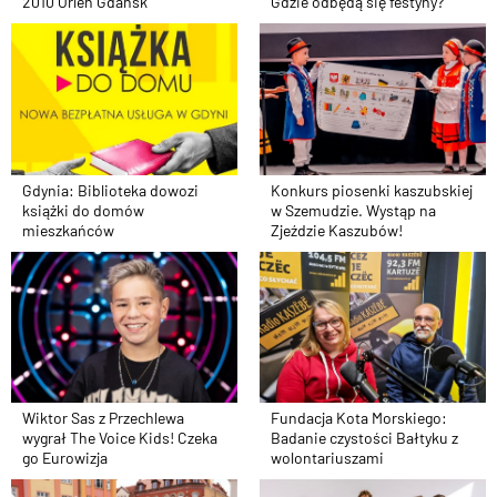
2010 Orlen Gdańsk
Gdzie odbędą się festyny?
Gdynia: Biblioteka dowozi
Konkurs piosenki kaszubskiej
książki do domów
w Szemudzie. Wystąp na
mieszkańców
Zjeździe Kaszubów!
Wiktor Sas z Przechlewa
Fundacja Kota Morskiego:
wygrał The Voice Kids! Czeka
Badanie czystości Bałtyku z
go Eurowizja
wolontariuszami