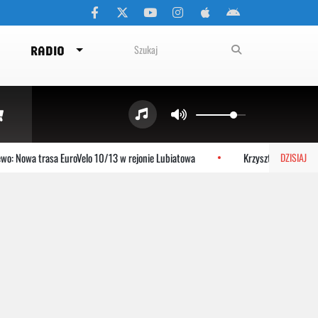
RADIO
Nowa trasa EuroVelo 10/13 w rejonie Lubiatowa
Krzysztof Jezierski o p
DZISIAJ