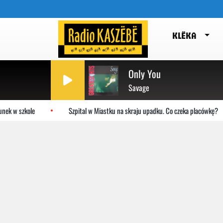
KLËKA
Only You
Savage
 w szkole
Szpital w Miastku na skraju upadku. Co czeka placówkę?