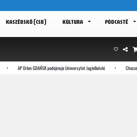
KASZËBSKÔ (CSB)
KÙLTURA
PÒDCASTË
AP Orlen GDAŃSK podejmuje Uniwersytet Jagielloński
Choczewo: 