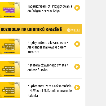
Tadeusz Szemiot: Przygotowania
do Święta Morza w Gdyni
ROZMOWA NA WIDNIKÙ KASZËBË
WIĘCEJ
Między mitem, a lekarstwem –
Aleksander Majkowski okiem
kuratora
Metafora ożywionego świata /
Łukasz Puczko
Między prestiżem a tożsamością
– M. Westa i M. Dzenis o powrocie
Palanta