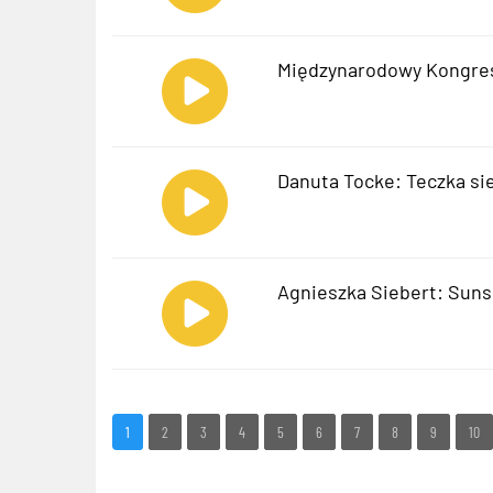
Międzynarodowy Kongres
Danuta Tocke: Teczka si
Agnieszka Siebert: Suns
1
2
3
4
5
6
7
8
9
10