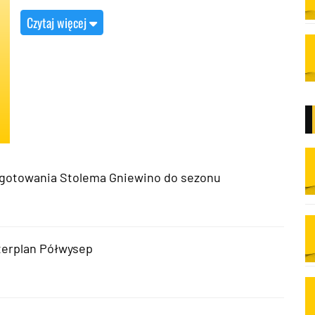
Czytaj więcej
zygotowania Stolema Gniewino do sezonu
terplan Półwysep