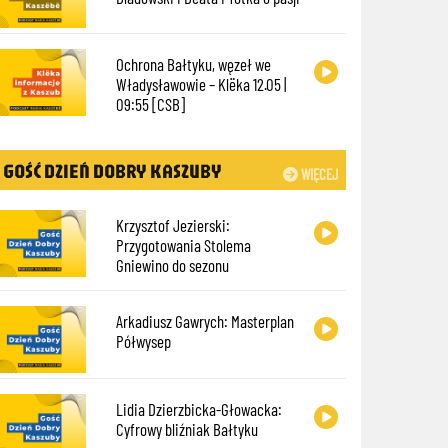
Ochrona Bałtyku, węzeł we
Władysławowie – Klëka 12.05 |
09:55 [CSB]
GOŚĆ DZIEŃ DOBRY KASZUBY
WIĘCEJ
Krzysztof Jezierski:
Przygotowania Stolema
Gniewino do sezonu
Arkadiusz Gawrych: Masterplan
Półwysep
Lidia Dzierzbicka-Głowacka:
Cyfrowy bliźniak Bałtyku