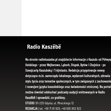
Radio Kaszëbë
Na stronie radiokaszebe.pl znajdziecie informacje z Kaszub: od Półwys
Helskiego - przez Wejherowo, Lębork, Słupsk, Bytów i Chojnice - po
Szwajcarię Kaszubską i Trójmiasto. Redakcja przygotowuje newsy
dotyczące m.in. samorządu lokalnego, wydarzeń kulturalnych, zdrowia 
stylu życia oraz tematów społecznych, w tym związanych z zachowani
i rozwojem języka kaszubskiego oraz świadomości etnicznej. Na portal
można również odsłuchać podcasty audycji emitowanych w Radiu
Kaszëbë i sprawdzić, co graliśmy.
STUDIO
| 81-229 Gdynia, ul. Mireckiego 12
REDAKCJA
| tel. +58 71 81 929, +48 605 952 922