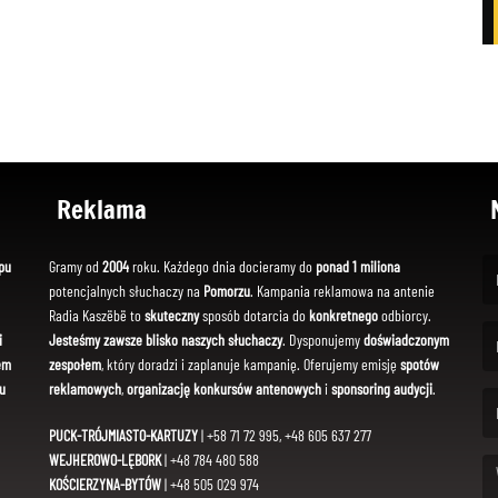
Reklama
pu
Gramy od
2004
roku. Każdego dnia docieramy do
ponad 1 miliona
potencjalnych słuchaczy na
Pomorzu
. Kampania reklamowa na antenie
(Fi
Radia Kaszëbë to
skuteczny
sposób dotarcia do
konkretnego
odbiorcy.
i
Jesteśmy zawsze blisko naszych słuchaczy
. Dysponujemy
doświadczonym
em
zespołem
, który doradzi i zaplanuje kampanię. Oferujemy emisję
spotów
(Em
u
reklamowych
,
organizację konkursów antenowych
i
sponsoring audycji
.
PUCK-TRÓJMIASTO-KARTUZY
| +58 71 72 995, +48 605 637 277
WEJHEROWO-LĘBORK
| +48 784 480 588
KOŚCIERZYNA-BYTÓW
| +48 505 029 974