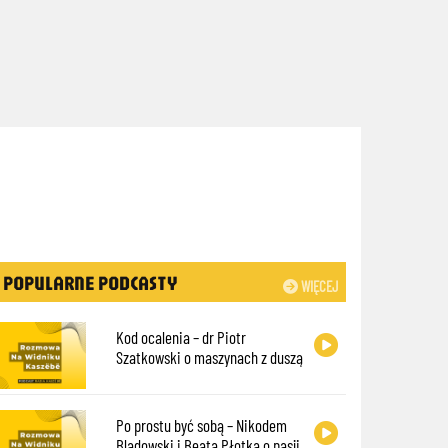
POPULARNE PODCASTY
WIĘCEJ
Kod ocalenia – dr Piotr
Szatkowski o maszynach z duszą
Po prostu być sobą – Nikodem
Bladowski i Beata Płotka o pasji