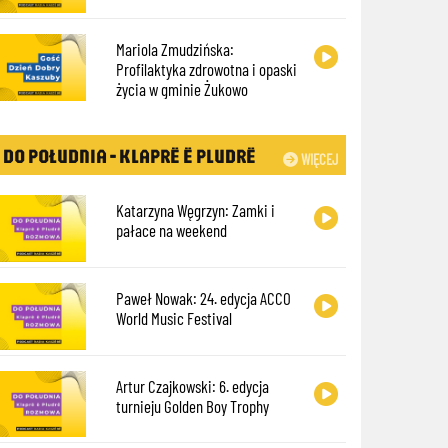
Mariola Zmudzińska:
Profilaktyka zdrowotna i opaski
życia w gminie Żukowo
DO POŁUDNIA - KLAPRË Ë PLUDRË
WIĘCEJ
Katarzyna Węgrzyn: Zamki i
pałace na weekend
Paweł Nowak: 24. edycja ACCO
World Music Festival
Artur Czajkowski: 6. edycja
turnieju Golden Boy Trophy