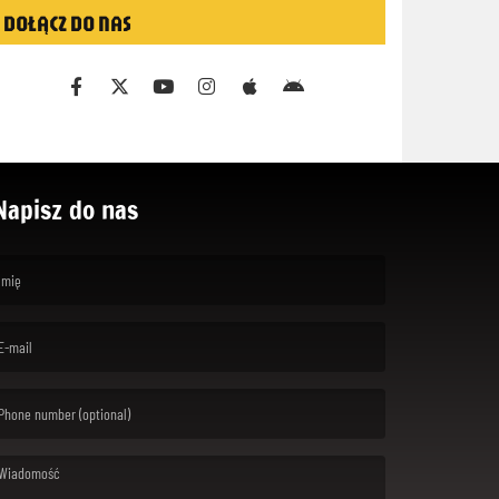
DOŁĄCZ DO NAS
Napisz do nas
rst name is required )
ail is required. )