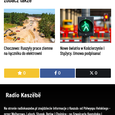
Choczewo: Ruszyły prace ziemne
Nowe światła w Kościerzynie i
na łączniku do elektrowni
Stężycy. Umowa podpisana!
0
0
0
Radio Kaszëbë
Na stronie radiokaszebe.pl znajdziecie informacje z Kaszub: od Półwyspu Helskiego -
przez Wejherowo, Lębork, Słupsk, Bytów i Chojnice - po Szwajcarię Kaszubską i