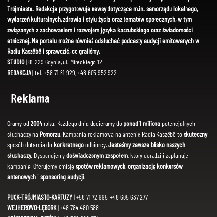
Trójmiasto. Redakcja przygotowuje newsy dotyczące m.in. samorządu lokalnego,
wydarzeń kulturalnych, zdrowia i stylu życia oraz tematów społecznych, w tym
związanych z zachowaniem i rozwojem języka kaszubskiego oraz świadomości
etnicznej. Na portalu można również odsłuchać podcasty audycji emitowanych w
Radiu Kaszëbë i sprawdzić, co graliśmy.
STUDIO
| 81-229 Gdynia, ul. Mireckiego 12
REDAKCJA
| tel. +58 71 81 929, +48 605 952 922
Reklama
Gramy od
2004
roku. Każdego dnia docieramy do
ponad 1 miliona
potencjalnych
słuchaczy na
Pomorzu
. Kampania reklamowa na antenie Radia Kaszëbë to
skuteczny
sposób dotarcia do
konkretnego
odbiorcy.
Jesteśmy zawsze blisko naszych
słuchaczy
. Dysponujemy
doświadczonym zespołem
, który doradzi i zaplanuje
kampanię. Oferujemy emisję
spotów reklamowych
,
organizację konkursów
antenowych
i
sponsoring audycji
.
PUCK-TRÓJMIASTO-KARTUZY
| +58 71 72 995, +48 605 637 277
WEJHEROWO-LĘBORK
| +48 784 480 588