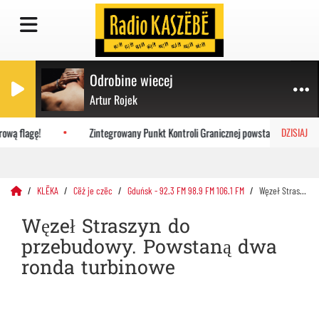
Odrobine wiecej
Artur Rojek
wą flagę!
Zintegrowany Punkt Kontroli Granicznej powstanie w Porcie G
DZISIAJ
KLËKA
Cëż je czëc
Gduńsk - 92.3 FM 98.9 FM 106.1 FM
Węzeł Straszyn do przebudowy. Powstaną dwa ronda turbinowe
Węzeł Straszyn do
przebudowy. Powstaną dwa
ronda turbinowe