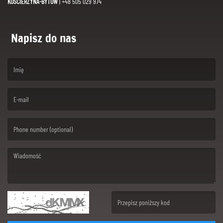
KOŚCIERZYNA-BYTÓW
| +48 505 029 974
Napisz do nas
(First name is required )
(Email is required. )
(Message is required. )
(Invalid Captcha. )