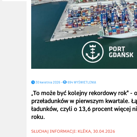
30 kwietnia 2026 -
694 WYŚWIETLENIA
To może być kolejny rekordowy rok" - 
„
przeładunków w pierwszym kwartale. Łą
ładunków, czyli o 13,6 procent więcej n
roku.
SŁUCHAJ INFORMACJI: KLËKA, 30.04.2026