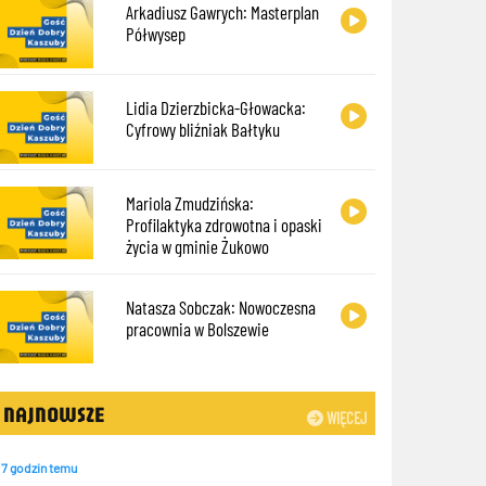
Arkadiusz Gawrych: Masterplan
Półwysep
Lidia Dzierzbicka-Głowacka:
Cyfrowy bliźniak Bałtyku
Mariola Zmudzińska:
Profilaktyka zdrowotna i opaski
życia w gminie Żukowo
Natasza Sobczak: Nowoczesna
pracownia w Bolszewie
NAJNOWSZE
WIĘCEJ
7 godzin temu