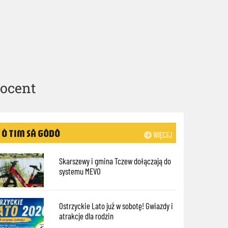
rocent
Ò TIM SÃ GÔDÔ
WIĘCEJ
Skarszewy i gmina Tczew dołączają do
systemu MEVO
Ostrzyckie Lato już w sobotę! Gwiazdy i
atrakcje dla rodzin