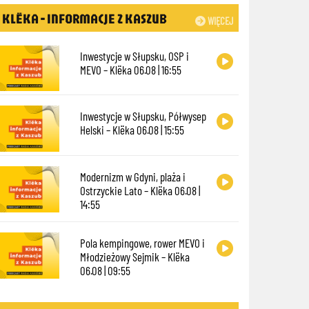
KLËKA - INFORMACJE Z KASZUB
WIĘCEJ
Inwestycje w Słupsku, OSP i
MEVO – Klëka 06.08 | 16:55
Inwestycje w Słupsku, Półwysep
Helski – Klëka 06.08 | 15:55
Modernizm w Gdyni, plaża i
Ostrzyckie Lato – Klëka 06.08 |
14:55
Pola kempingowe, rower MEVO i
Młodzieżowy Sejmik – Klëka
06.08 | 09:55