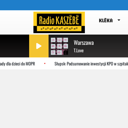
KLËKA
Warszawa
T.Love
a dzieci do MOPR
Słupsk: Podsumowanie inwestycji KPO w szpitalu