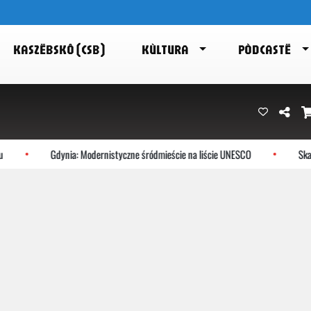
KASZËBSKÔ (CSB)
KÙLTURA
PÒDCASTË
Gdynia: Modernistyczne śródmieście na liście UNESCO
Skarszewy