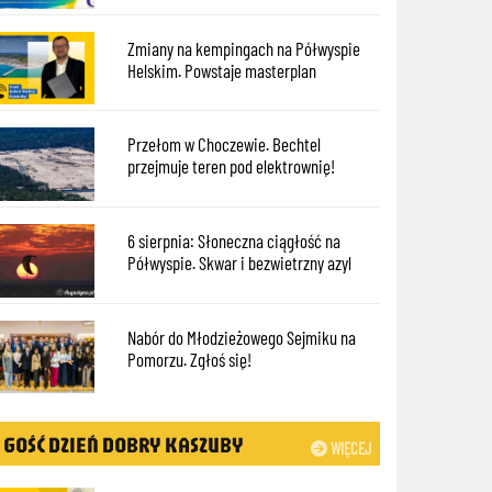
Zmiany na kempingach na Półwyspie
Helskim. Powstaje masterplan
Przełom w Choczewie. Bechtel
przejmuje teren pod elektrownię!
6 sierpnia: Słoneczna ciągłość na
Półwyspie. Skwar i bezwietrzny azyl
Nabór do Młodzieżowego Sejmiku na
Pomorzu. Zgłoś się!
GOŚĆ DZIEŃ DOBRY KASZUBY
WIĘCEJ