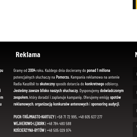
Reklama
pu
Gramy od
2004
roku. Każdego dnia docieramy do
ponad 1 miliona
potencjalnych słuchaczy na
Pomorzu
. Kampania reklamowa na antenie
(Fi
Radia Kaszëbë to
skuteczny
sposób dotarcia do
konkretnego
odbiorcy.
i
Jesteśmy zawsze blisko naszych słuchaczy
. Dysponujemy
doświadczonym
em
zespołem
, który doradzi i zaplanuje kampanię. Oferujemy emisję
spotów
(Em
u
reklamowych
,
organizację konkursów antenowych
i
sponsoring audycji
.
PUCK-TRÓJMIASTO-KARTUZY
| +58 71 72 995, +48 605 637 277
WEJHEROWO-LĘBORK
| +48 784 480 588
KOŚCIERZYNA-BYTÓW
| +48 505 029 974