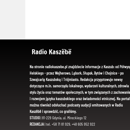
Radio Kaszëbë
Na stronie radiokaszebe.pl znajdziecie informacje z Kaszub: od Półwys
Helskiego - przez Wejherowo, Lębork, Słupsk, Bytów i Chojnice - po
Szwajcarię Kaszubską i Trójmiasto. Redakcja przygotowuje newsy
dotyczące m.in. samorządu lokalnego, wydarzeń kulturalnych, zdrowia 
stylu życia oraz tematów społecznych, w tym związanych z zachowani
i rozwojem języka kaszubskiego oraz świadomości etnicznej. Na portal
można również odsłuchać podcasty audycji emitowanych w Radiu
Kaszëbë i sprawdzić, co graliśmy.
STUDIO
| 81-229 Gdynia, ul. Mireckiego 12
REDAKCJA
| tel. +58 71 81 929, +48 605 952 922