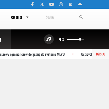
RADIO
 i gmina Tczew dołączają do systemu MEVO
Ostrzyckie Lato już w sobotę
DZISIAJ