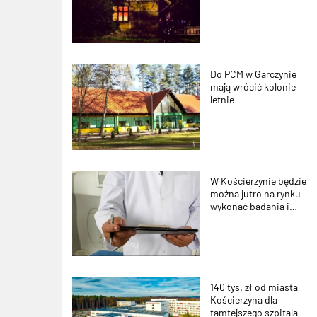
Do PCM w Garczynie
mają wrócić kolonie
letnie
W Kościerzynie będzie
można jutro na rynku
wykonać badania i
porozmawiać o tym, jak
zadbać o zdrowie
140 tys. zł od miasta
Kościerzyna dla
tamtejszego szpitala