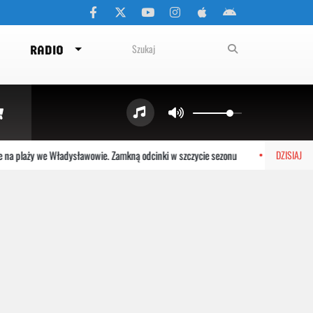
RADIO
laży we Władysławowie. Zamkną odcinki w szczycie sezonu
Przełom w Cho
DZISIAJ