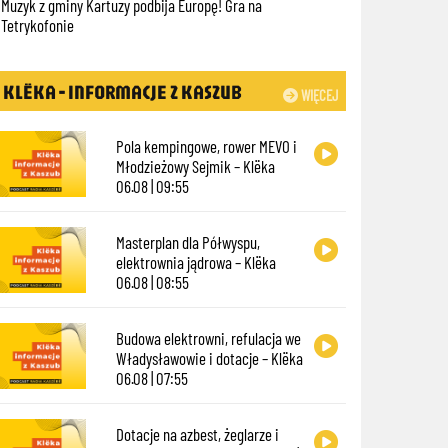
Muzyk z gminy Kartuzy podbija Europę! Gra na
Tetrykofonie
KLËKA - INFORMACJE Z KASZUB
WIĘCEJ
Pola kempingowe, rower MEVO i
Młodzieżowy Sejmik – Klëka
06.08 | 09:55
Masterplan dla Półwyspu,
elektrownia jądrowa – Klëka
06.08 | 08:55
Budowa elektrowni, refulacja we
Władysławowie i dotacje – Klëka
06.08 | 07:55
Dotacje na azbest, żeglarze i