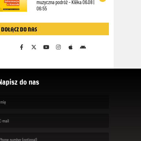
muzyczna podróż – Klëka 06.08 |
06:55
DOŁĄCZ DO NAS
Napisz do nas
rst name is required )
ail is required. )