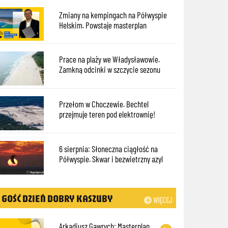
Zmiany na kempingach na Półwyspie
Helskim. Powstaje masterplan
Prace na plaży we Władysławowie.
Zamkną odcinki w szczycie sezonu
Przełom w Choczewie. Bechtel
przejmuje teren pod elektrownię!
6 sierpnia: Słoneczna ciągłość na
Półwyspie. Skwar i bezwietrzny azyl
GOŚĆ DZIEŃ DOBRY KASZUBY
WIĘCEJ
Arkadiusz Gawrych: Masterplan