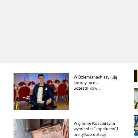
W Dziemianach szykują
korony na dla
uczestników
wtorkowego Orszaku
Trzech Króli
W gminie Kościerzyna
wymienisz ''kopciuchy'' i
nie tylko z dotacji