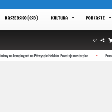
KASZËBSKÔ (CSB)
KÙLTURA
PÒDCASTË
 na kempingach na Półwyspie Helskim. Powstaje masterplan
Prace na p