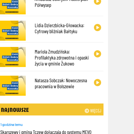
Półwysep
Lidia Dzierzbicka-Głowacka:
Cyfrowy bliźniak Bałtyku
Mariola Zmudzińska:
Profilaktyka zdrowotna i opaski
życia w gminie Żukowo
Natasza Sobczak: Nowoczesna
pracownia w Bolszewie
NAJNOWSZE
WIĘCEJ
1 godzina temu
Skarszewy i gmina Tczew dołączają do systemu MEVO