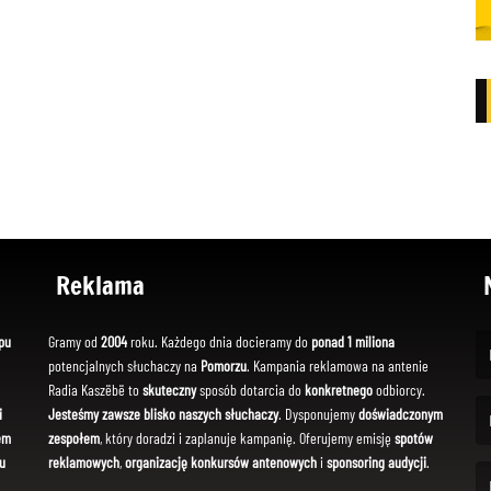
Reklama
pu
Gramy od
2004
roku. Każdego dnia docieramy do
ponad 1 miliona
potencjalnych słuchaczy na
Pomorzu
. Kampania reklamowa na antenie
(Fi
Radia Kaszëbë to
skuteczny
sposób dotarcia do
konkretnego
odbiorcy.
i
Jesteśmy zawsze blisko naszych słuchaczy
. Dysponujemy
doświadczonym
em
zespołem
, który doradzi i zaplanuje kampanię. Oferujemy emisję
spotów
(Em
u
reklamowych
,
organizację konkursów antenowych
i
sponsoring audycji
.