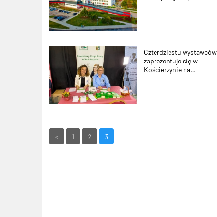
Czterdziestu wystawców
zaprezentuje się w
Kościerzynie na
piątkowych Targach
Pracy i Edukacji
<
1
2
3