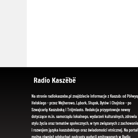
Radio Kaszëbë
Na stronie radiokaszebe.pl znajdziecie informacje z Kaszub: od Półwys
Helskiego - przez Wejherowo, Lębork, Słupsk, Bytów i Chojnice - po
Szwajcarię Kaszubską i Trójmiasto. Redakcja przygotowuje newsy
dotyczące m.in. samorządu lokalnego, wydarzeń kulturalnych, zdrowia 
stylu życia oraz tematów społecznych, w tym związanych z zachowani
i rozwojem języka kaszubskiego oraz świadomości etnicznej. Na portal
można również odsłuchać podcasty audycji emitowanych w Radiu