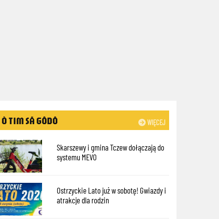
Ò TIM SÃ GÔDÔ
WIĘCEJ
Skarszewy i gmina Tczew dołączają do
systemu MEVO
Ostrzyckie Lato już w sobotę! Gwiazdy i
atrakcje dla rodzin