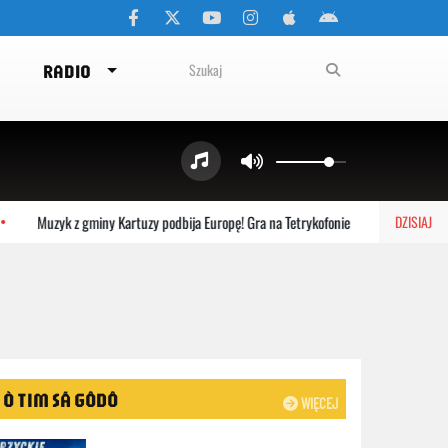
RADIO
Muzyk z gminy Kartuzy podbija Europę! Gra na Tetrykofonie
6 sierpnia: 
DZISIAJ
Ò TIM SÃ GÔDÔ
WIĘCEJ