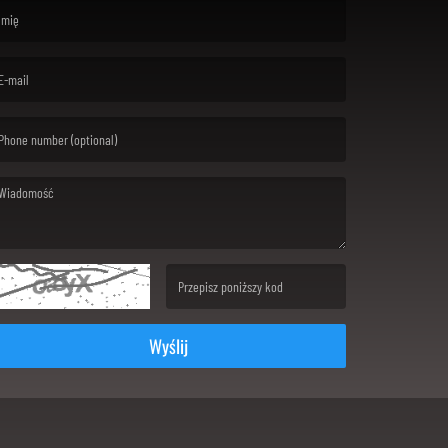
rst name is required )
ail is required. )
ssage is required. )
(Invalid Captcha. )
Wyślij