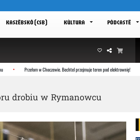
KASZËBSKÔ (CSB)
KÙLTURA
PÒDCASTË
Przełom w Choczewie. Bechtel przejmuje teren pod elektrownię!
oru drobiu w Rymanowcu