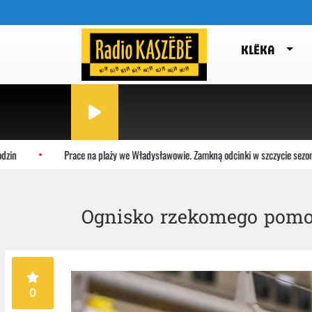
KLËKA
Prace na plaży we Władysławowie. Zamkną odcinki w szczycie sezonu
Ognisko rzekomego pom
0