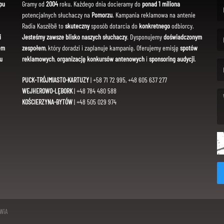
pu
Gramy od
2004
roku. Każdego dnia docieramy do
ponad 1 miliona
potencjalnych słuchaczy na
Pomorzu
. Kampania reklamowa na antenie
(Fi
Radia Kaszëbë to
skuteczny
sposób dotarcia do
konkretnego
odbiorcy.
i
Jesteśmy zawsze blisko naszych słuchaczy
. Dysponujemy
doświadczonym
em
zespołem
, który doradzi i zaplanuje kampanię. Oferujemy emisję
spotów
(Em
u
reklamowych
,
organizację konkursów antenowych
i
sponsoring audycji
.
PUCK-TRÓJMIASTO-KARTUZY
| +58 71 72 995, +48 605 637 277
WEJHEROWO-LĘBORK
| +48 784 480 588
KOŚCIERZYNA-BYTÓW
| +48 505 029 974
(Me
SWiA