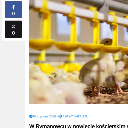
0
0
09 stycznia 2026 -
426 WYŚWIETLEŃ
W Rymanowcu w powiecie kościerskim s