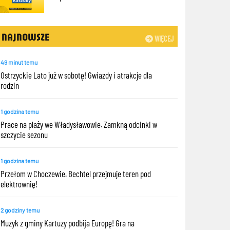
NAJNOWSZE
WIĘCEJ
49 minut temu
Ostrzyckie Lato już w sobotę! Gwiazdy i atrakcje dla
rodzin
1 godzina temu
Prace na plaży we Władysławowie. Zamkną odcinki w
szczycie sezonu
1 godzina temu
Przełom w Choczewie. Bechtel przejmuje teren pod
elektrownię!
2 godziny temu
Muzyk z gminy Kartuzy podbija Europę! Gra na