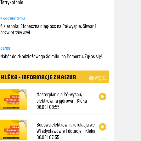
Tetrykofonie
4 godziny temu
6 sierpnia: Słoneczna ciągłość na Półwyspie. Skwar i
bezwietrzny azyl
05/08
Nabór do Młodzieżowego Sejmiku na Pomorzu. Zgłoś się!
KLËKA - INFORMACJE Z KASZUB
WIĘCEJ
Masterplan dla Półwyspu,
elektrownia jądrowa – Klëka
06.08 | 08:55
Budowa elektrowni, refulacja we
Władysławowie i dotacje – Klëka
06.08 | 07:55