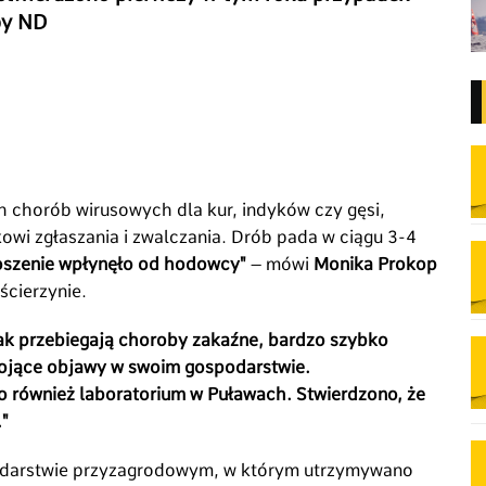
by ND
ch chorób wirusowych dla kur, indyków czy gęsi,
owi zgłaszania i zwalczania. Drób pada w ciągu 3-4
oszenie wpłynęło od hodowcy"
– mówi
Monika Prokop
ścierzynie.
jak przebiegają choroby zakaźne, bardzo szybko
okojące objawy w swoim gospodarstwie.
o również laboratorium w Puławach. Stwierdzono, że
"
darstwie przyzagrodowym, w którym utrzymywano