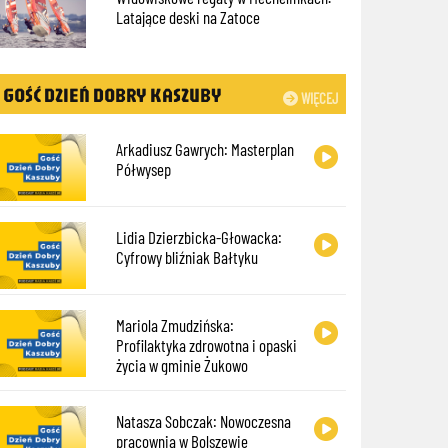
Latające deski na Zatoce
GOŚĆ DZIEŃ DOBRY KASZUBY
WIĘCEJ
Arkadiusz Gawrych: Masterplan
Półwysep
Lidia Dzierzbicka-Głowacka:
Cyfrowy bliźniak Bałtyku
Mariola Zmudzińska:
Profilaktyka zdrowotna i opaski
życia w gminie Żukowo
Natasza Sobczak: Nowoczesna
pracownia w Bolszewie