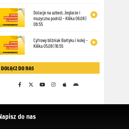
Dotacje na azbest, żeglarze i
muzyczna podróż – Klëka 06.08 |
06:55
Cyfrowy bliźniak Bałtyku i kolej –
Klëka 05.08 | 16:55
DOŁĄCZ DO NAS
Napisz do nas