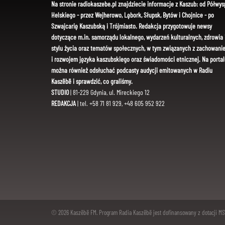
Na stronie radiokaszebe.pl znajdziecie informacje z Kaszub: od Półwys
Helskiego - przez Wejherowo, Lębork, Słupsk, Bytów i Chojnice - po
Szwajcarię Kaszubską i Trójmiasto. Redakcja przygotowuje newsy
dotyczące m.in. samorządu lokalnego, wydarzeń kulturalnych, zdrowia 
stylu życia oraz tematów społecznych, w tym związanych z zachowani
i rozwojem języka kaszubskiego oraz świadomości etnicznej. Na portal
można również odsłuchać podcasty audycji emitowanych w Radiu
Kaszëbë i sprawdzić, co graliśmy.
STUDIO
| 81-229 Gdynia, ul. Mireckiego 12
REDAKCJA
| tel. +58 71 81 929, +48 605 952 922
© 2026 Kaszëbë FM. Program Radia Kaszëbë jest dofinansowany z dotacji M