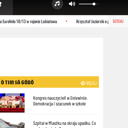
elo 10/13 w rejonie Lubiatowa
Krzysztof Jezierski o planie Stolema na 
DZISIAJ
Ò TIM SÃ GÔDÔ
WIĘCEJ
Kongres nauczycieli w Gniewinie.
Demokracja i szacunek w szkole
Szpital w Miastku na skraju upadku. Co