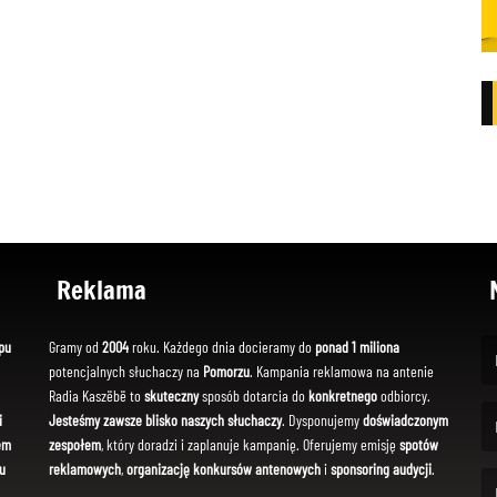
Reklama
pu
Gramy od
2004
roku. Każdego dnia docieramy do
ponad 1 miliona
potencjalnych słuchaczy na
Pomorzu
. Kampania reklamowa na antenie
(Fi
Radia Kaszëbë to
skuteczny
sposób dotarcia do
konkretnego
odbiorcy.
i
Jesteśmy zawsze blisko naszych słuchaczy
. Dysponujemy
doświadczonym
em
zespołem
, który doradzi i zaplanuje kampanię. Oferujemy emisję
spotów
(Em
u
reklamowych
,
organizację konkursów antenowych
i
sponsoring audycji
.