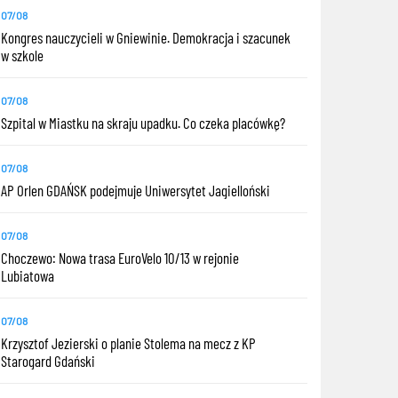
07/08
Kongres nauczycieli w Gniewinie. Demokracja i szacunek
w szkole
07/08
Szpital w Miastku na skraju upadku. Co czeka placówkę?
07/08
AP Orlen GDAŃSK podejmuje Uniwersytet Jagielloński
07/08
Choczewo: Nowa trasa EuroVelo 10/13 w rejonie
Lubiatowa
07/08
Krzysztof Jezierski o planie Stolema na mecz z KP
Starogard Gdański