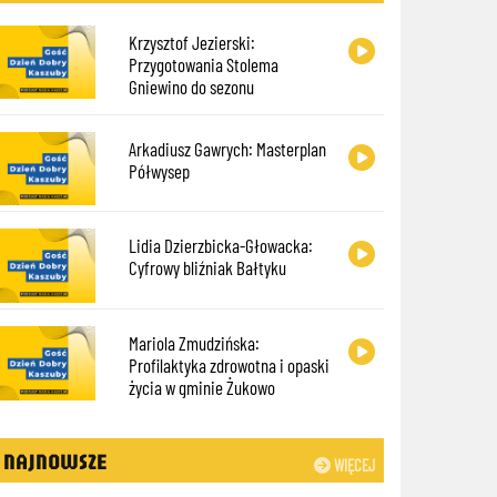
Krzysztof Jezierski:
Przygotowania Stolema
Gniewino do sezonu
Arkadiusz Gawrych: Masterplan
Półwysep
Lidia Dzierzbicka-Głowacka:
Cyfrowy bliźniak Bałtyku
Mariola Zmudzińska:
Profilaktyka zdrowotna i opaski
życia w gminie Żukowo
NAJNOWSZE
WIĘCEJ