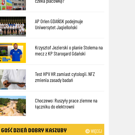
czeka placówkę?
AP Orlen GDAŃSK podejmuje
Uniwersytet Jagielloński
Krzysztof Jezierski o planie Stolema na
mecz z KP Starogard Gdański
Test HPV HR zamiast cytologii. NFZ
zmienia zasady badań
Choczewo: Ruszyły prace ziemne na
łączniku do elektrowni
GOŚĆ DZIEŃ DOBRY KASZUBY
WIĘCEJ