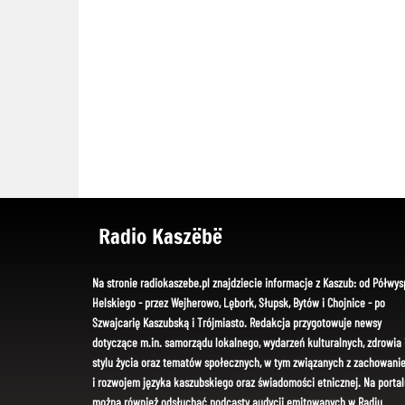
Radio Kaszëbë
Na stronie radiokaszebe.pl znajdziecie informacje z Kaszub: od Półwys
Helskiego - przez Wejherowo, Lębork, Słupsk, Bytów i Chojnice - po
Szwajcarię Kaszubską i Trójmiasto. Redakcja przygotowuje newsy
dotyczące m.in. samorządu lokalnego, wydarzeń kulturalnych, zdrowia 
stylu życia oraz tematów społecznych, w tym związanych z zachowani
i rozwojem języka kaszubskiego oraz świadomości etnicznej. Na portal
można również odsłuchać podcasty audycji emitowanych w Radiu