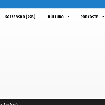
KASZËBSKÔ (CSB)
KÙLTURA
PÒDCASTË