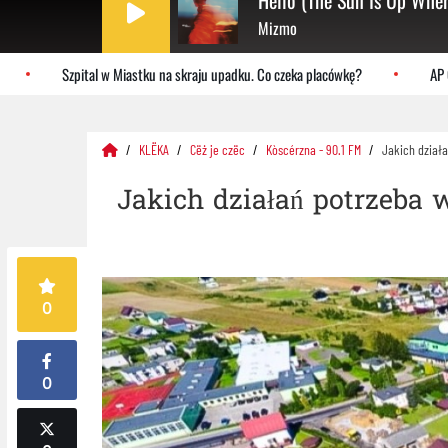
Hello (The Sun Is Up Wher
Mizmo
Szpital w Miastku na skraju upadku. Co czeka placówkę?
AP Orlen 
KLËKA
Cëż je czëc
Kòscérzna - 90.1 FM
Jakich dział
Jakich działań potrzeba
0
0