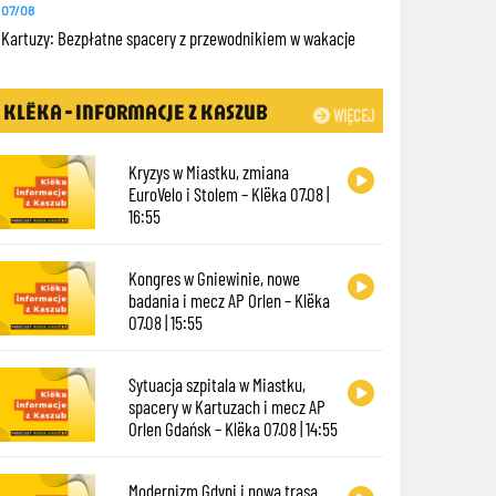
07/08
Kartuzy: Bezpłatne spacery z przewodnikiem w wakacje
KLËKA - INFORMACJE Z KASZUB
WIĘCEJ
Kryzys w Miastku, zmiana
EuroVelo i Stolem – Klëka 07.08 |
16:55
Kongres w Gniewinie, nowe
badania i mecz AP Orlen – Klëka
07.08 | 15:55
Sytuacja szpitala w Miastku,
spacery w Kartuzach i mecz AP
Orlen Gdańsk – Klëka 07.08 | 14:55
Modernizm Gdyni i nowa trasa