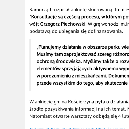
Samorząd rozpisał ankietę skierowaną do mie
"Konsultacje są częścią procesu, w którym p
wójt
Grzegorz Piechowski
. W grę wchodzi m.i
podstawą do ubiegania się dofinansowania.
„Planujemy działania w obszarze parku wie
Musimy tam zaprojektować szereg różnorod
ochroną środowiska. Myślimy także o rozw
elementów sprzyjających aktywnemu wypo
w porozumieniu z mieszkańcami. Dokument
przede wszystkim do tego, aby skutecznie
W ankiecie gmina Kościerzyna pyta o działani
źródło pozyskiwania informacji na ich temat.
Natomiast otwarte warsztaty odbędą się 4 lute