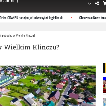
e Are You)
GDAŃSK podejmuje Uniwersytet Jagielloński
Choczewo: Nowa trasa EuroV
ań potrzeba w Wielkim Klinczu?
 w Wielkim Klinczu?