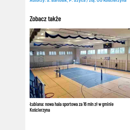
Autorzy: S. Bartosik, P. Szyca /
zdj.
UG Kościerzyna
Zobacz także
Łubiana: nowa hala sportowa za 16 mln zł w gminie
Kościerzyna