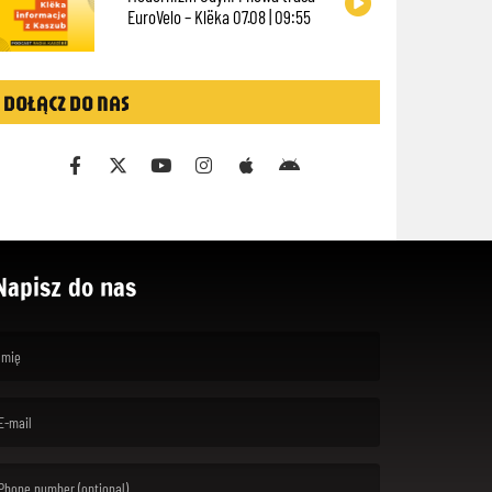
EuroVelo – Klëka 07.08 | 09:55
DOŁĄCZ DO NAS
Napisz do nas
rst name is required )
ail is required. )