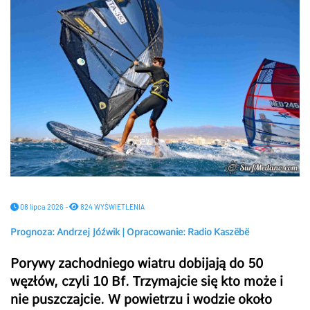
08 lipca 2026 -
824 WYŚWIETLENIA
Prognoza: Andrzej Jóźwik | Opracowanie: Radio Kaszëbë
Porywy zachodniego wiatru dobijają do 50
węzłów, czyli 10 Bf. Trzymajcie się kto może i
nie puszczajcie. W powietrzu i wodzie około