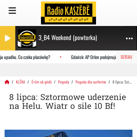
3_B4 Weekend (powtorka)
u upadku. Co czeka placówkę?
Gdańsk: AP Orlen podejmuje Uniwersytet J
DZISIAJ
KLËKA
Ò tim sã gôdô
Pogoda
Pogoda dla surferów
8 lipca: Sztormowe uderzenie na Helu. Wiatr o sile 10 Bf!
8 lipca: Sztormowe uderzenie
na Helu. Wiatr o sile 10 Bf!