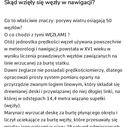
Skąd wzięły się węzły w nawigacji?
Co to właściwie znaczy: porywy wiatru osiągają 50
węzłów?
O co chodzi z tymi WĘZŁAMI ?
Otóż jednostka prędkości węzeł używana powszechnie
w meteorologi i nawigacji powstała w XVI wieku w
wyniku liczenia prawdziwych węzłów zawiązanych na
linie wrzucanej za burtę statku.
Dawni żeglarze nie posiadali prędkościomierzy, dlatego
opracowali prosty system pomiaru oparty na
przyrządzie zwanym logiem linowym, który składał się
drewnianej deski i przywiązanej do niej długiej linki, na
której w odstępach 14,4 metra wiązano supełki
(węzły).
Marynarz wyrzucał deskę za burtę płynącego okrętu i
liczył uciekające za burtę węzły, które przesuwały się
między jego palcami w ciągu 28 sekund odmierzanych