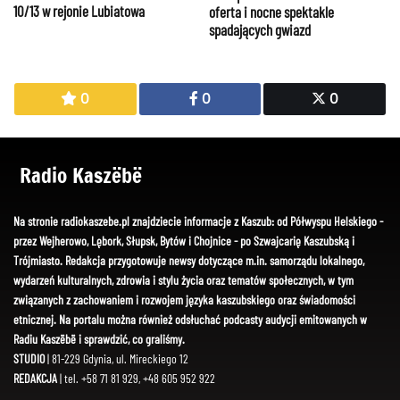
10/13 w rejonie Lubiatowa
oferta i nocne spektakle
spadających gwiazd
0
0
0
Radio Kaszëbë
Na stronie radiokaszebe.pl znajdziecie informacje z Kaszub: od Półwyspu Helskiego -
przez Wejherowo, Lębork, Słupsk, Bytów i Chojnice - po Szwajcarię Kaszubską i
Trójmiasto. Redakcja przygotowuje newsy dotyczące m.in. samorządu lokalnego,
wydarzeń kulturalnych, zdrowia i stylu życia oraz tematów społecznych, w tym
związanych z zachowaniem i rozwojem języka kaszubskiego oraz świadomości
etnicznej. Na portalu można również odsłuchać podcasty audycji emitowanych w
Radiu Kaszëbë i sprawdzić, co graliśmy.
STUDIO
| 81-229 Gdynia, ul. Mireckiego 12
REDAKCJA
| tel. +58 71 81 929, +48 605 952 922