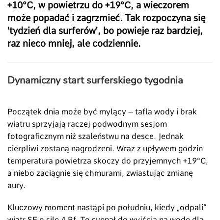
+10°C, w powietrzu do +19°C, a wieczorem
może popadać i zagrzmieć. Tak rozpoczyna się
'tydzień dla surferów', bo powieje raz bardziej,
raz nieco mniej, ale codziennie.
Dynamiczny start surferskiego tygodnia
Początek dnia może być mylący – tafla wody i brak
wiatru sprzyjają raczej podwodnym sesjom
fotograficznym niż szaleństwu na desce. Jednak
cierpliwi zostaną nagrodzeni. Wraz z upływem godzin
temperatura powietrza skoczy do przyjemnych +19
°C
,
a niebo zaciągnie się chmurami, zwiastując zmianę
aury.
Kluczowy moment nastąpi po południu, kiedy „odpali”
wiatr SE o sile 4 Bf. To sygnał do wyjścia na wodę dla