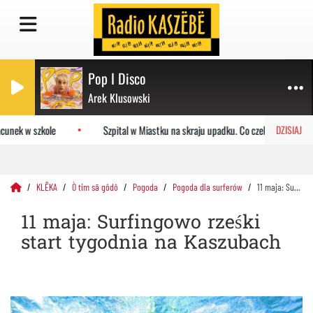
Pop I Disco
Arek Klusowski
nek w szkole
Szpital w Miastku na skraju upadku. Co czeka placówkę?
DZISIAJ
KLËKA
Ò tim sã gôdô
Pogoda
Pogoda dla surferów
11 maja: Surfingowo rześki start tygodnia na Kaszubach
11 maja: Surfingowo rześki
start tygodnia na Kaszubach