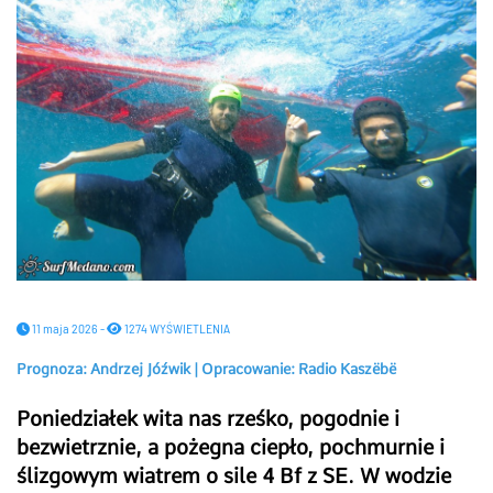
11 maja 2026 -
1274 WYŚWIETLENIA
Prognoza: Andrzej Jóźwik | Opracowanie: Radio Kaszëbë
Poniedziałek wita nas rześko, pogodnie i
bezwietrznie, a pożegna ciepło, pochmurnie i
ślizgowym wiatrem o sile 4 Bf z SE. W wodzie