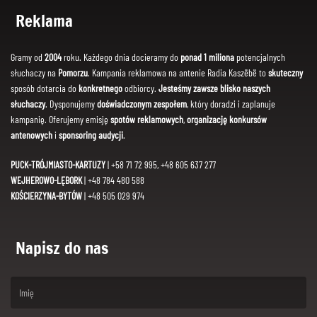
Reklama
Gramy od
2004
roku. Każdego dnia docieramy do
ponad 1 miliona
potencjalnych
słuchaczy na
Pomorzu
. Kampania reklamowa na antenie Radia Kaszëbë to
skuteczny
sposób dotarcia do
konkretnego
odbiorcy.
Jesteśmy zawsze blisko naszych
słuchaczy
. Dysponujemy
doświadczonym zespołem
, który doradzi i zaplanuje
kampanię. Oferujemy emisję
spotów reklamowych
,
organizację konkursów
antenowych
i
sponsoring audycji
.
PUCK-TRÓJMIASTO-KARTUZY
| +58 71 72 995, +48 605 637 277
WEJHEROWO-LĘBORK
| +48 784 480 588
KOŚCIERZYNA-BYTÓW
| +48 505 029 974
Napisz do nas
(First name is required )