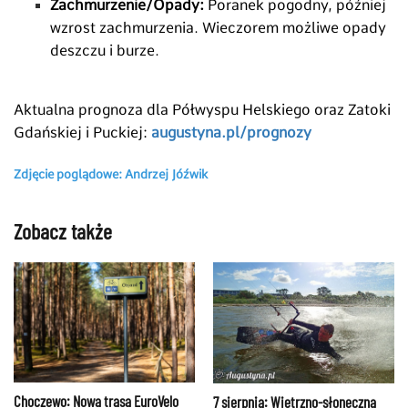
Zachmurzenie/Opady:
Poranek pogodny, później
wzrost zachmurzenia. Wieczorem możliwe opady
deszczu i burze.
Aktualna prognoza dla
Półwyspu Helskiego oraz Zatoki
Gdańskiej i Puckiej:
augustyna.pl/prognozy
Zdjęcie poglądowe: Andrzej Jóźwik
Zobacz także
Choczewo: Nowa trasa EuroVelo
7 sierpnia: Wietrzno-słoneczna