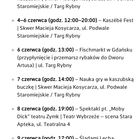
Staromiejskie / Targ Rybny
4–6 czerwca (godz. 12:00–20:00)
– Kaszëbë Fest
| Skwer Macieja Kosycarza, ul. Podwale
Staromiejskie / Targ Rybny
6 czerwca (godz. 13:00)
– Fischmarkt w Gdańsku
(przypłynięcie i przemarsz rybaków do Dworu
Artusa) | ul. Targ Rybny
7 czerwca (godz. 14:00)
– Nauka gry w kaszubską
buczkę | Skwer Macieja Kosycarza, ul. Podwale
Staromiejskie / Targ Rybny
8 czerwca (godz. 19:00)
– Spektakl pt. „Moby
Dick” teatru Zymk | Teatr Wybrzeże – scena Stara
Apteka, ul. Teatralna 4
9 czerwca (godz. 17:00)
– Śladami Lecha