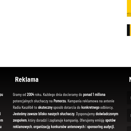
Reklama
pu
Gramy od
2004
roku. Każdego dnia docieramy do
ponad 1 miliona
potencjalnych słuchaczy na
Pomorzu
. Kampania reklamowa na antenie
(Fi
Radia Kaszëbë to
skuteczny
sposób dotarcia do
konkretnego
odbiorcy.
i
Jesteśmy zawsze blisko naszych słuchaczy
. Dysponujemy
doświadczonym
em
zespołem
, który doradzi i zaplanuje kampanię. Oferujemy emisję
spotów
(Em
u
reklamowych
,
organizację konkursów antenowych
i
sponsoring audycji
.