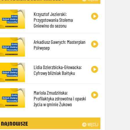
Krzysztof Jezierski:
Przygotowania Stolema
Gniewino do sezonu
Arkadiusz Gawrych: Masterplan
Półwysep
Lidia Dzierzbicka-Głowacka:
Cyfrowy bliźniak Bałtyku
Mariola Zmudzińska:
Profilaktyka zdrowotna i opaski
życia w gminie Żukowo
NAJNOWSZE
WIĘCEJ