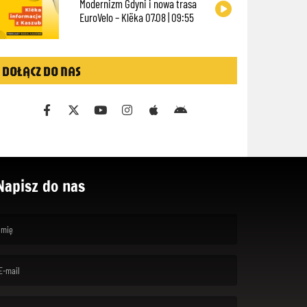
Modernizm Gdyni i nowa trasa
EuroVelo – Klëka 07.08 | 09:55
DOŁĄCZ DO NAS
Napisz do nas
rst name is required )
ail is required. )