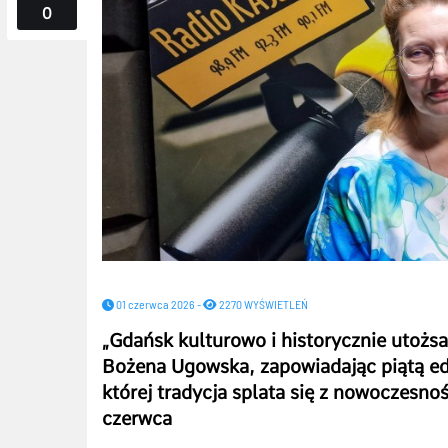
0
01 czerwca 2026 -
2270 WYŚWIETLEŃ
„
Gdańsk kulturowo i historycznie utożsa
Bożena Ugowska, zapowiadając piątą ed
której tradycja splata się z nowoczesnoś
czerwca