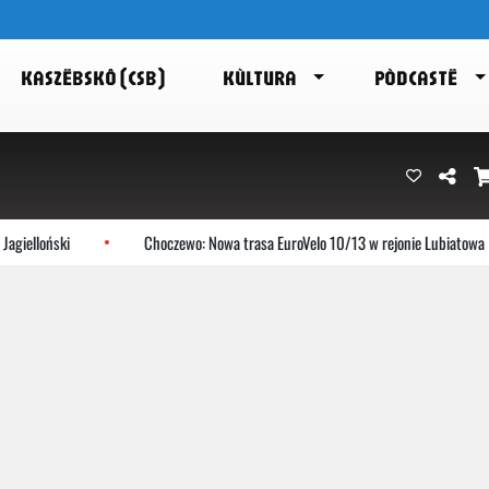
KASZËBSKÔ (CSB)
KÙLTURA
PÒDCASTË
oński
Choczewo: Nowa trasa EuroVelo 10/13 w rejonie Lubiatowa