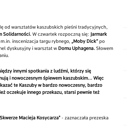
ę od warsztatów kaszubskich pieśni tradycyjnych,
 Solidarności.
W czwartek rozpoczną się:
Jarmark
t m.in. inscenizacja targu rybnego,
„Moby Dick”
po
nel dyskusyjny i warsztat w
Domu Uphagena.
Słowem
aniu.
między innymi spotkania z ludźmi, którzy się
ajmują i nowoczesnym śpiewem kaszubskim... Więc
okazać te Kaszuby w bardzo nowoczesny, bardzo
ż oczekuje innego przekazu, starsi pewnie też
 Skwerze Macieja Kosycarza"
- zaznaczała prezeska