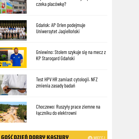
czeka placówkę?
Gdańsk: AP Orlen podejmuje
Uniwersytet Jagielloński
Gniewino: Stolem szykuje się na mecz z
KP Starogard Gdański
Test HPV HR zamiast cytologii. NFZ
zmienia zasady badań
Choczewo: Ruszyły prace ziemne na
łączniku do elektrowni
GOŚĆ DZIEŃ DOBRY KASZUBY
WIĘCEJ