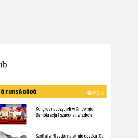
ub
Ò TIM SÃ GÔDÔ
WIĘCEJ
Kongres nauczycieli w Gniewinie.
Demokracja i szacunek w szkole
Szpital w Miastku na skraju upadku. Co