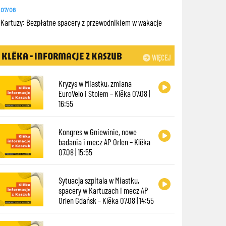
07/08
Kartuzy: Bezpłatne spacery z przewodnikiem w wakacje
KLËKA - INFORMACJE Z KASZUB
WIĘCEJ
Kryzys w Miastku, zmiana
EuroVelo i Stolem – Klëka 07.08 |
16:55
Kongres w Gniewinie, nowe
badania i mecz AP Orlen – Klëka
07.08 | 15:55
Sytuacja szpitala w Miastku,
spacery w Kartuzach i mecz AP
Orlen Gdańsk – Klëka 07.08 | 14:55