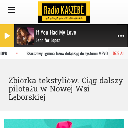
If You Had My Love
Jennifer Lopez
OPR
Skarszewy i gmina Tczew dołączają do systemu MEVO
Os
DZISIAJ
Zbiórka tekstyliów. Ciąg dalszy
pilotażu w Nowej Wsi
Lęborskiej