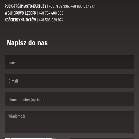
PUCK-TRÓJMIASTO-KARTUZY
| +58 71 72 995, +48 605 637 277
WEJHEROWO-LĘBORK
| +48 784 480 588
KOŚCIERZYNA-BYTÓW
| +48 505 029 974
Napisz do nas
(First name is required )
(Email is required. )
(Message is required. )