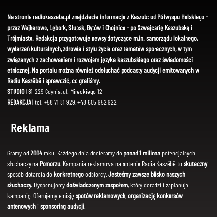
Na stronie radiokaszebe.pl znajdziecie informacje z Kaszub: od Półwyspu Helskiego -
przez Wejherowo, Lębork, Słupsk, Bytów i Chojnice - po Szwajcarię Kaszubską i
Trójmiasto. Redakcja przygotowuje newsy dotyczące m.in. samorządu lokalnego,
wydarzeń kulturalnych, zdrowia i stylu życia oraz tematów społecznych, w tym
związanych z zachowaniem i rozwojem języka kaszubskiego oraz świadomości
etnicznej. Na portalu można również odsłuchać podcasty audycji emitowanych w
Radiu Kaszëbë i sprawdzić, co graliśmy.
STUDIO
| 81-229 Gdynia, ul. Mireckiego 12
REDAKCJA
| tel. +58 71 81 929, +48 605 952 922
Reklama
Gramy od
2004
roku. Każdego dnia docieramy do
ponad 1 miliona
potencjalnych
słuchaczy na
Pomorzu
. Kampania reklamowa na antenie Radia Kaszëbë to
skuteczny
sposób dotarcia do
konkretnego
odbiorcy.
Jesteśmy zawsze blisko naszych
słuchaczy
. Dysponujemy
doświadczonym zespołem
, który doradzi i zaplanuje
kampanię. Oferujemy emisję
spotów reklamowych
,
organizację konkursów
antenowych
i
sponsoring audycji
.