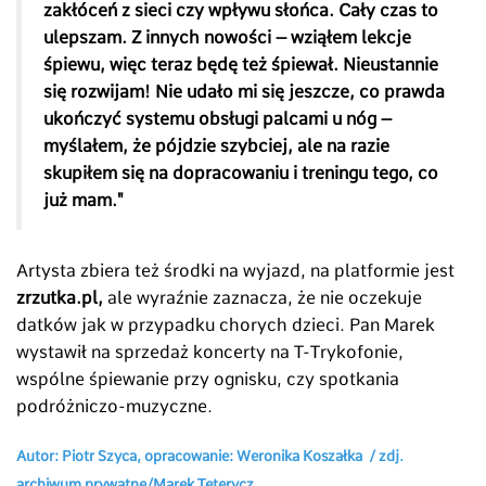
zakłóceń z sieci czy wpływu słońca. Cały czas to
ulepszam. Z innych nowości – wziąłem lekcje
śpiewu, więc teraz będę też śpiewał. Nieustannie
się rozwijam! Nie udało mi się jeszcze, co prawda
ukończyć systemu obsługi palcami u nóg –
myślałem, że pójdzie szybciej, ale na razie
skupiłem się na dopracowaniu i treningu tego, co
już mam."
Artysta zbiera też środki na wyjazd, na platformie jest
zrzutka.pl,
ale wyraźnie zaznacza, że nie oczekuje
datków jak w przypadku chorych dzieci. Pan Marek
wystawił na sprzedaż koncerty na T-Trykofonie,
wspólne śpiewanie przy ognisku, czy spotkania
podróżniczo-muzyczne.
Autor: Piotr Szyca, opracowanie: Weronika Koszałka / zdj.
archiwum prywatne/Marek Teterycz