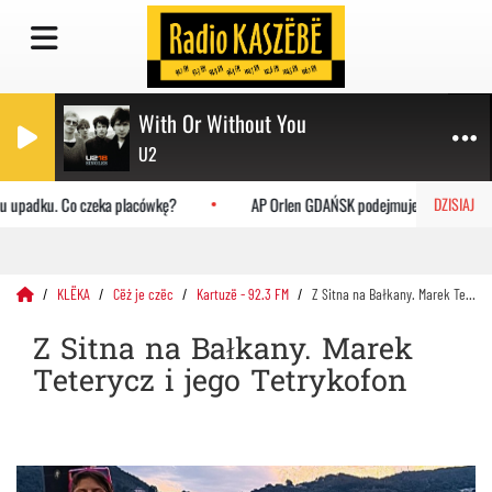
With Or Without You
U2
 upadku. Co czeka placówkę?
AP Orlen GDAŃSK podejmuje Uniwersytet Jag
DZISIAJ
KLËKA
Cëż je czëc
Kartuzë - 92.3 FM
Z Sitna na Bałkany. Marek Teterycz i jego Tetrykofon
Z Sitna na Bałkany. Marek
Teterycz i jego Tetrykofon