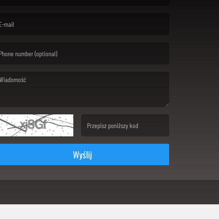
rst name is required )
ail is required. )
ssage is required. )
(Invalid Captcha. )
Wyślij