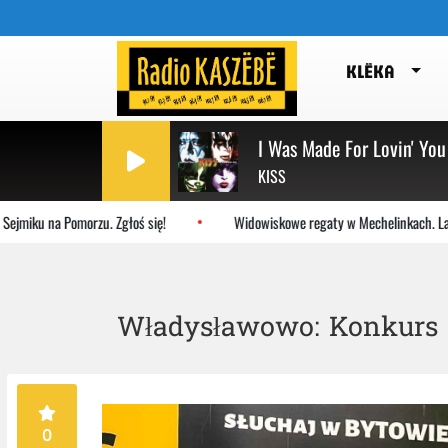
KLËKA
I Was Made For Lovin' You
KISS
u na Pomorzu. Zgłoś się!
Widowiskowe regaty w Mechelinkach. Latające
Władysławowo: Konkurs „
0