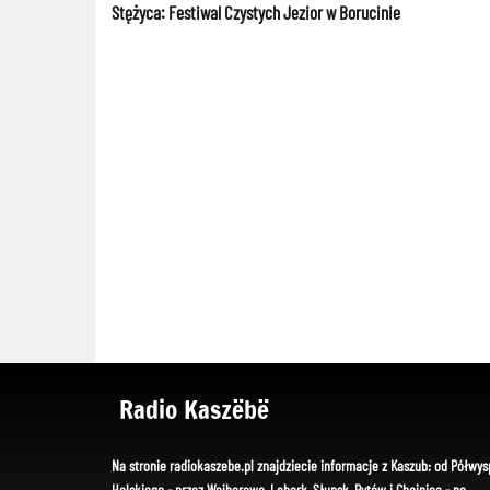
Stężyca: Festiwal Czystych Jezior w Borucinie
Radio Kaszëbë
Na stronie radiokaszebe.pl znajdziecie informacje z Kaszub: od Półwys
Helskiego - przez Wejherowo, Lębork, Słupsk, Bytów i Chojnice - po