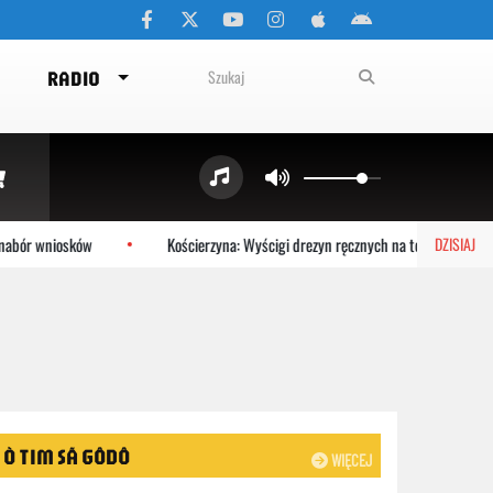
RADIO
 wniosków
Kościerzyna: Wyścigi drezyn ręcznych na torach
C
DZISIAJ
Ò TIM SÃ GÔDÔ
WIĘCEJ