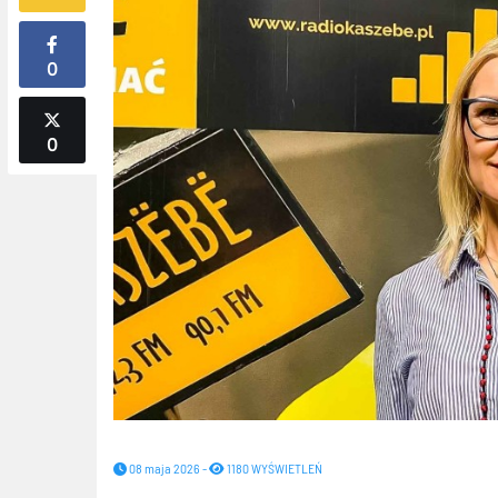
0
0
08 maja 2026 -
1180 WYŚWIETLEŃ