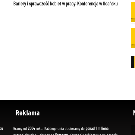
Bariery i sprawczość kobiet w pracy. Konferencja w Gdańsku
Reklama
pu
Gramy od
2004
roku. Każdego dnia docieramy do
ponad 1 miliona
potencjalnych słuchaczy na
Pomorzu
. Kampania reklamowa na antenie