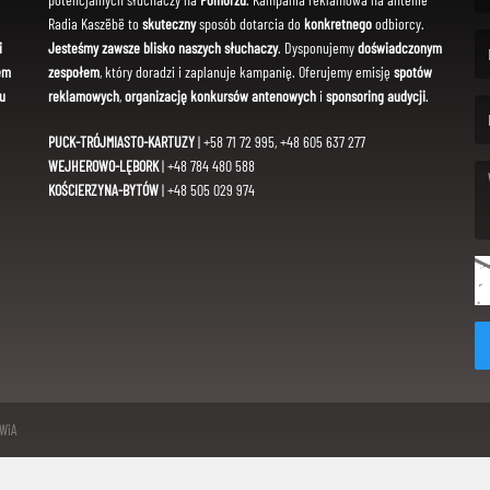
(Fi
Radia Kaszëbë to
skuteczny
sposób dotarcia do
konkretnego
odbiorcy.
i
Jesteśmy zawsze blisko naszych słuchaczy
. Dysponujemy
doświadczonym
em
zespołem
, który doradzi i zaplanuje kampanię. Oferujemy emisję
spotów
(Em
u
reklamowych
,
organizację konkursów antenowych
i
sponsoring audycji
.
PUCK-TRÓJMIASTO-KARTUZY
| +58 71 72 995, +48 605 637 277
WEJHEROWO-LĘBORK
| +48 784 480 588
KOŚCIERZYNA-BYTÓW
| +48 505 029 974
(Me
SWiA