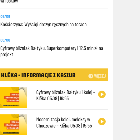
wniosków
05/08
Kościerzyna: Wyścigi drezyn ręcznych na torach
05/08
Cyfrowy bliźniak Bałtyku. Superkomputery i 12,5 mln zł na
projekt
KLËKA - INFORMACJE Z KASZUB
WIĘCEJ
Cyfrowy bliźniak Bałtyku i kolej –
Klëka 05.08 | 16:55
Modernizacja kolei, meleksy w
Choczewie – Klëka 05.08 | 15:55