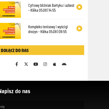
Cyfrowy bliźniak Bałtyku i azbest
– Klëka 05.08 | 14:55
Kompleks tenisowy i wyścigi
drezyn – Klëka 05.08 | 09:55
DOŁĄCZ DO NAS
Napisz do nas