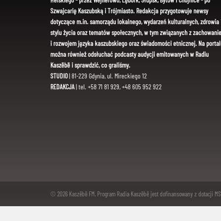
Szwajcarię Kaszubską i Trójmiasto. Redakcja przygotowuje newsy
dotyczące m.in. samorządu lokalnego, wydarzeń kulturalnych, zdrowia 
stylu życia oraz tematów społecznych, w tym związanych z zachowani
i rozwojem języka kaszubskiego oraz świadomości etnicznej. Na portal
można również odsłuchać podcasty audycji emitowanych w Radiu
Kaszëbë i sprawdzić, co graliśmy.
STUDIO
| 81-229 Gdynia, ul. Mireckiego 12
REDAKCJA
| tel. +58 71 81 929, +48 605 952 922
© 2026 Kaszëbë FM. Program Radia Kaszëbë jest dofinansowany z dotacji M