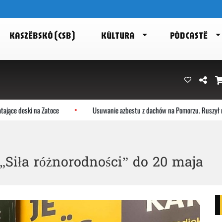
KASZËBSKÔ (CSB)
KÙLTURA
PÒDCASTË
 deski na Zatoce
Usuwanie azbestu z dachów na Pomorzu. Ruszył nabór
Siła różnorodności” do 20 maja