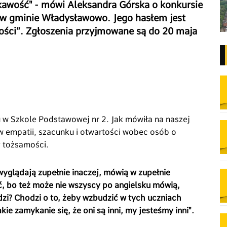
kawość" - mówi Aleksandra Górska o konkursie
w gminie Władysławowo. Jego hasłem jest
ności”. Zgłoszenia przyjmowane są do 20 maja
-u w Szkole Podstawowej nr 2. Jak mówiła na naszej
w empatii, szacunku i otwartości wobec osób o
 tożsamości.
wyglądają zupełnie inaczej, mówią w zupełnie
ć, bo też może nie wszyscy po angielsku mówią,
odzi? Chodzi o to, żeby wzbudzić w tych uczniach
kie zamykanie się, że oni są inni, my jesteśmy inni".