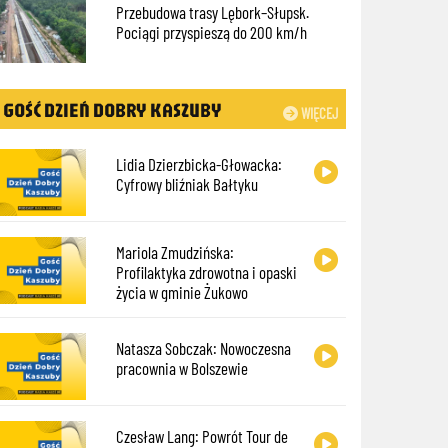
Przebudowa trasy Lębork–Słupsk.
Pociągi przyspieszą do 200 km/h
GOŚĆ DZIEŃ DOBRY KASZUBY
WIĘCEJ
Lidia Dzierzbicka-Głowacka:
Cyfrowy bliźniak Bałtyku
Mariola Zmudzińska:
Profilaktyka zdrowotna i opaski
życia w gminie Żukowo
Natasza Sobczak: Nowoczesna
pracownia w Bolszewie
Czesław Lang: Powrót Tour de