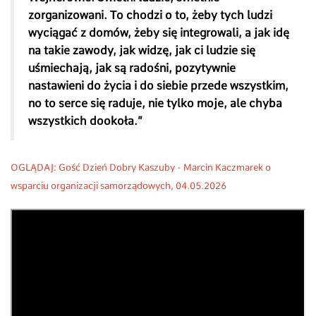
zorganizowani. To chodzi o to, żeby tych ludzi
wyciągać z domów, żeby się integrowali, a jak idę
na takie zawody, jak widzę, jak ci ludzie się
uśmiechają, jak są radośni, pozytywnie
nastawieni do życia i do siebie przede wszystkim,
no to serce się raduje, nie tylko moje, ale chyba
wszystkich dookoła.”
OGLĄDAJ: Gość Dzień Dobry Kaszuby - Marcin Kaczmarek o
wsparciu organizacji samorządowych, 04
.05.2026