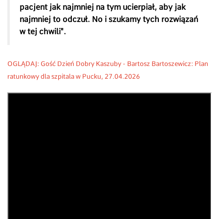
pacjent jak najmniej na tym ucierpiał, aby jak
najmniej to odczuł. No i szukamy tych rozwiązań
w tej chwili".
OGLĄDAJ: Gość Dzień Dobry Kaszuby - Bartosz Bartoszewicz: Plan
ratunkowy dla szpitala w Pucku, 27
.04.2026