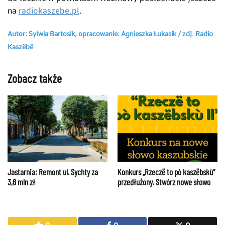
na
radiokaszebe.pl
.
Autor: Sylwia Bartosik, opracowanie: Agnieszka Łukasik / zdj. Radio
Kaszëbë
Zobacz także
Jastarnia: Remont ul. Sychty za
Konkurs „Rzeczë to pò kaszëbskù”
3,6 mln zł
przedłużony. Stwórz nowe słowo