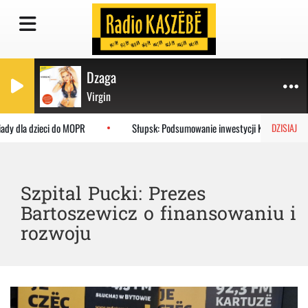
Dzaga
Virgin
dy dla dzieci do MOPR
Słupsk: Podsumowanie inwestycji KPO w szpitalu
DZISIAJ
Szpital Pucki: Prezes
Bartoszewicz o finansowaniu i
rozwoju