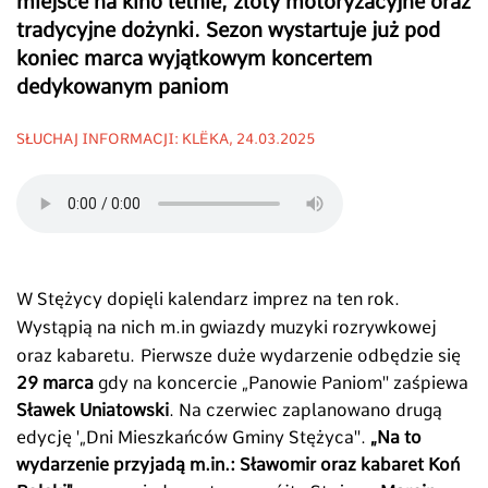
miejsce na kino letnie, zloty motoryzacyjne oraz
tradycyjne dożynki. Sezon wystartuje już pod
koniec marca wyjątkowym koncertem
dedykowanym paniom
SŁUCHAJ INFORMACJI: KLËKA, 24.03.2025
W Stężycy dopięli kalendarz imprez na ten rok.
Wystąpią na nich m.in gwiazdy muzyki rozrywkowej
oraz kabaretu.
Pierwsze duże wydarzenie odbędzie się
29 marca
gdy na koncercie „Panowie Paniom'' zaśpiewa
Sławek Uniatowski
. Na czerwiec zaplanowano drugą
edycję '„Dni Mieszkańców Gminy Stężyca''.
„Na to
wydarzenie przyjadą m.in.: Sławomir oraz kabaret Koń