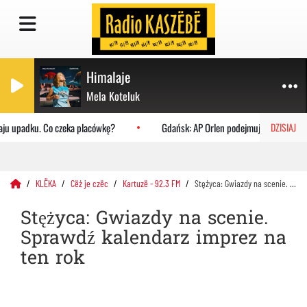
Himalaje
Mela Koteluk
ju upadku. Co czeka placówkę?
Gdańsk: AP Orlen podejmuje Uniwersytet J
DZISIAJ
KLËKA
Cëż je czëc
Kartuzë - 92.3 FM
Stężyca: Gwiazdy na scenie. Sprawdź kalendarz imprez na ten rok
Stężyca: Gwiazdy na scenie.
Sprawdź kalendarz imprez na
ten rok