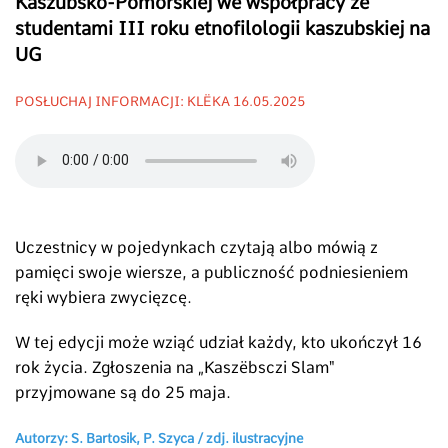
Kaszubsko-Pomorskiej we współpracy ze
studentami III roku etnofilologii kaszubskiej na
UG
POSŁUCHAJ INFORMACJI: KLËKA 16.05.2025
Uczestnicy w pojedynkach czytają albo mówią z
pamięci swoje wiersze, a publiczność podniesieniem
ręki wybiera zwycięzcę.
W tej edycji może wziąć udział każdy, kto ukończył 16
rok życia. Zgłoszenia na „Kaszëbsczi Slam"
przyjmowane są do 25 maja.
Autorzy: S. Bartosik, P. Szyca /
zdj. ilustracyjne