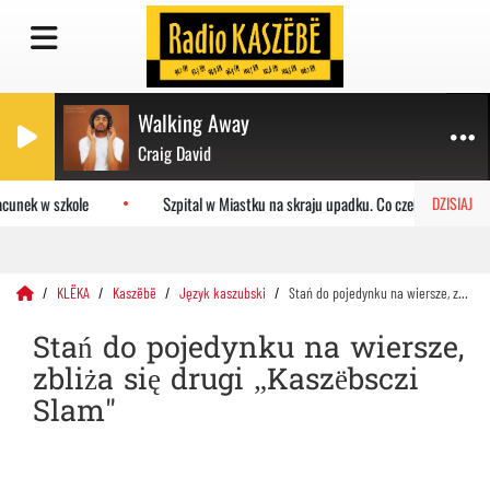
Walking Away
Craig David
cunek w szkole
Szpital w Miastku na skraju upadku. Co czeka placówkę?
DZISIAJ
KLËKA
Kaszëbë
Język kaszubski
Stań do pojedynku na wiersze, zbliża się drugi „Kaszëbsczi Slam"
Stań do pojedynku na wiersze,
zbliża się drugi „Kaszëbsczi
Slam"