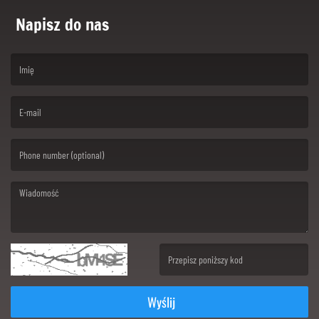
Napisz do nas
(First name is required )
(Email is required. )
(Message is required. )
(Invalid Captcha. )
Wyślij