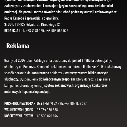
związanych z zachowaniem i rozwojem języka kaszubskiego oraz świadomości
etnicznej. Na portalu można również odsłuchać podcasty audycji emitowanych w
Radiu Kaszëbë i sprawdzić, co graliśmy.
STUDIO
| 81-229 Gdynia, ul. Mireckiego 12
REDAKCJA
| tel. +58 71 81 929, +48 605 952 922
Reklama
Gramy od
2004
roku. Każdego dnia docieramy do
ponad 1 miliona
potencjalnych
słuchaczy na
Pomorzu
. Kampania reklamowa na antenie Radia Kaszëbë to
skuteczny
sposób dotarcia do
konkretnego
odbiorcy.
Jesteśmy zawsze blisko naszych
słuchaczy
. Dysponujemy
doświadczonym zespołem
, który doradzi i zaplanuje
kampanię. Oferujemy emisję
spotów reklamowych
,
organizację konkursów
antenowych
i
sponsoring audycji
.
PUCK-TRÓJMIASTO-KARTUZY
| +58 71 72 995, +48 605 637 277
WEJHEROWO-LĘBORK
| +48 784 480 588
KOŚCIERZYNA-BYTÓW
| +48 505 029 974