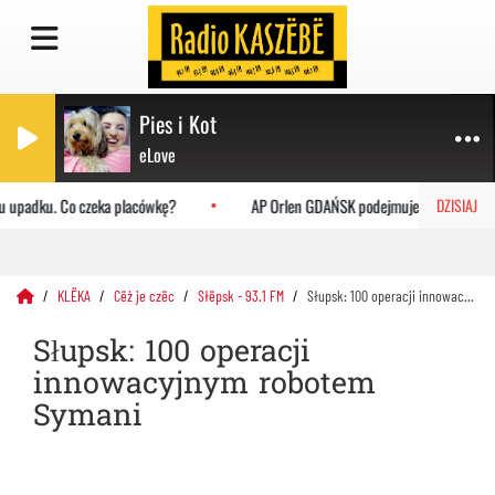
Pies i Kot
eLove
 upadku. Co czeka placówkę?
AP Orlen GDAŃSK podejmuje Uniwersytet Ja
DZISIAJ
KLËKA
Cëż je czëc
Słëpsk - 93.1 FM
Słupsk: 100 operacji innowacyjnym robotem Symani
Słupsk: 100 operacji
innowacyjnym robotem
Symani