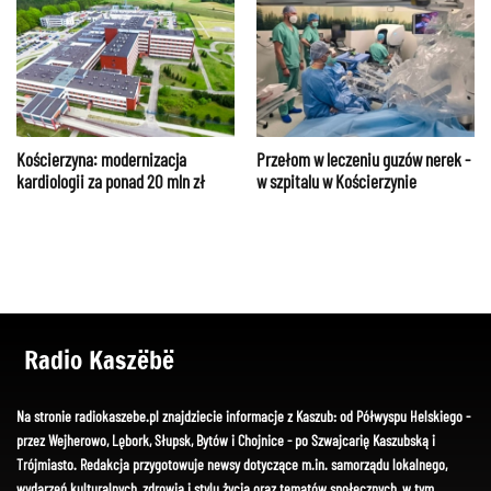
Kościerzyna: modernizacja
Przełom w leczeniu guzów nerek -
kardiologii za ponad 20 mln zł
w szpitalu w Kościerzynie
Radio Kaszëbë
Na stronie radiokaszebe.pl znajdziecie informacje z Kaszub: od Półwyspu Helskiego -
przez Wejherowo, Lębork, Słupsk, Bytów i Chojnice - po Szwajcarię Kaszubską i
Trójmiasto. Redakcja przygotowuje newsy dotyczące m.in. samorządu lokalnego,
wydarzeń kulturalnych, zdrowia i stylu życia oraz tematów społecznych, w tym