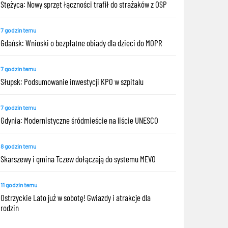
Stężyca: Nowy sprzęt łączności trafił do strażaków z OSP
7 godzin temu
Gdańsk: Wnioski o bezpłatne obiady dla dzieci do MOPR
7 godzin temu
Słupsk: Podsumowanie inwestycji KPO w szpitalu
7 godzin temu
Gdynia: Modernistyczne śródmieście na liście UNESCO
8 godzin temu
Skarszewy i gmina Tczew dołączają do systemu MEVO
11 godzin temu
Ostrzyckie Lato już w sobotę! Gwiazdy i atrakcje dla
rodzin