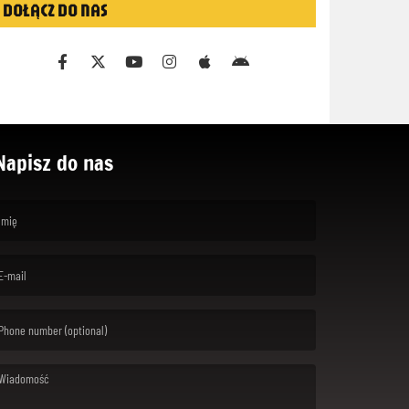
DOŁĄCZ DO NAS
Napisz do nas
rst name is required )
ail is required. )