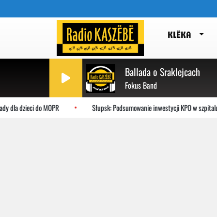
KLËKA
Ballada o Sraklejcach
Fokus Band
a dzieci do MOPR
Słupsk: Podsumowanie inwestycji KPO w szpitalu