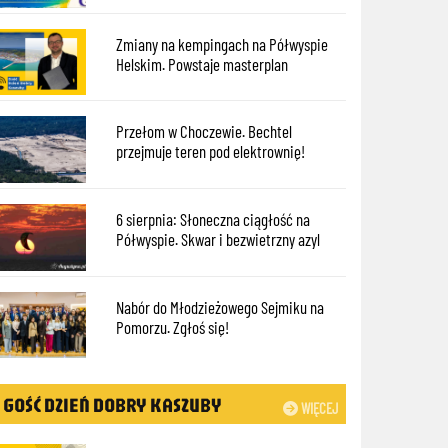
Zmiany na kempingach na Półwyspie
Helskim. Powstaje masterplan
Przełom w Choczewie. Bechtel
przejmuje teren pod elektrownię!
6 sierpnia: Słoneczna ciągłość na
Półwyspie. Skwar i bezwietrzny azyl
Nabór do Młodzieżowego Sejmiku na
Pomorzu. Zgłoś się!
GOŚĆ DZIEŃ DOBRY KASZUBY
WIĘCEJ