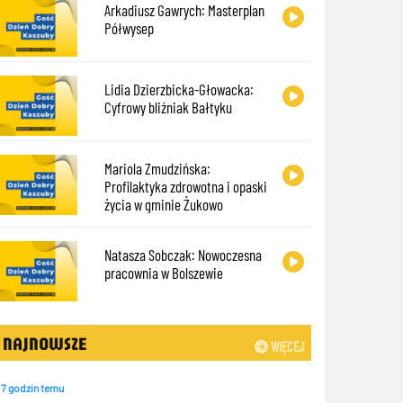
Arkadiusz Gawrych: Masterplan
Półwysep
Lidia Dzierzbicka-Głowacka:
Cyfrowy bliźniak Bałtyku
Mariola Zmudzińska:
Profilaktyka zdrowotna i opaski
życia w gminie Żukowo
Natasza Sobczak: Nowoczesna
pracownia w Bolszewie
NAJNOWSZE
WIĘCEJ
7 godzin temu