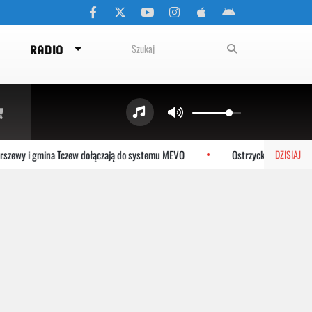
RADIO
 i gmina Tczew dołączają do systemu MEVO
Ostrzyckie Lato już w sobotę!
DZISIAJ