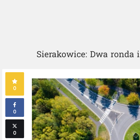
Sierakowice: Dwa ronda 
0
0
0