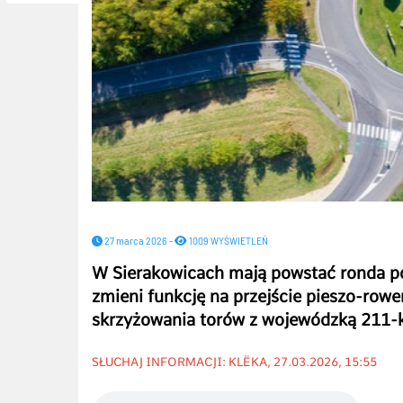
27 marca 2026 -
1009 WYŚWIETLEŃ
W Sierakowicach mają powstać ronda po 
zmieni funkcję na przejście pieszo-row
skrzyżowania torów z wojewódzką 211-
SŁUCHAJ INFORMACJI: KLËKA, 27.03.2026, 15:55