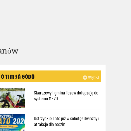
lanów
Ò TIM SÃ GÔDÔ
WIĘCEJ
Skarszewy i gmina Tczew dołączają do
systemu MEVO
Ostrzyckie Lato już w sobotę! Gwiazdy i
atrakcje dla rodzin