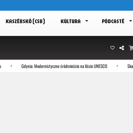
KASZËBSKÔ (CSB)
KÙLTURA
PÒDCASTË
Gdynia: Modernistyczne śródmieście na liście UNESCO
Skarszewy