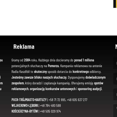
Reklama
pu
Gramy od
2004
roku. Każdego dnia docieramy do
ponad 1 miliona
potencjalnych słuchaczy na
Pomorzu
. Kampania reklamowa na antenie
(Fi
Radia Kaszëbë to
skuteczny
sposób dotarcia do
konkretnego
odbiorcy.
i
Jesteśmy zawsze blisko naszych słuchaczy
. Dysponujemy
doświadczonym
em
zespołem
, który doradzi i zaplanuje kampanię. Oferujemy emisję
spotów
(Em
u
reklamowych
,
organizację konkursów antenowych
i
sponsoring audycji
.
PUCK-TRÓJMIASTO-KARTUZY
| +58 71 72 995, +48 605 637 277
WEJHEROWO-LĘBORK
| +48 784 480 588
KOŚCIERZYNA-BYTÓW
| +48 505 029 974