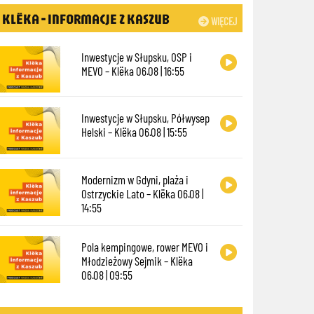
KLËKA - INFORMACJE Z KASZUB
WIĘCEJ
Inwestycje w Słupsku, OSP i
MEVO – Klëka 06.08 | 16:55
Inwestycje w Słupsku, Półwysep
Helski – Klëka 06.08 | 15:55
Modernizm w Gdyni, plaża i
Ostrzyckie Lato – Klëka 06.08 |
14:55
Pola kempingowe, rower MEVO i
Młodzieżowy Sejmik – Klëka
06.08 | 09:55