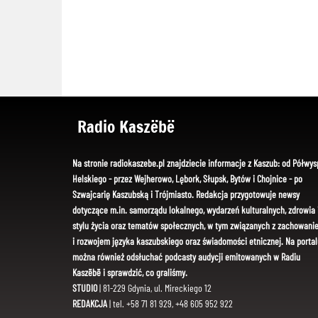
Radio Kaszëbë
Na stronie radiokaszebe.pl znajdziecie informacje z Kaszub: od Półwys
Helskiego - przez Wejherowo, Lębork, Słupsk, Bytów i Chojnice - po
Szwajcarię Kaszubską i Trójmiasto. Redakcja przygotowuje newsy
dotyczące m.in. samorządu lokalnego, wydarzeń kulturalnych, zdrowia 
stylu życia oraz tematów społecznych, w tym związanych z zachowani
i rozwojem języka kaszubskiego oraz świadomości etnicznej. Na portal
można również odsłuchać podcasty audycji emitowanych w Radiu
Kaszëbë i sprawdzić, co graliśmy.
STUDIO
| 81-229 Gdynia, ul. Mireckiego 12
REDAKCJA
| tel. +58 71 81 929, +48 605 952 922