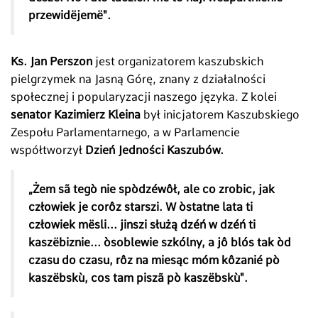
przewidëjemë".
Ks. Jan Perszon
jest organizatorem kaszubskich
pielgrzymek na Jasną Górę, znany z działalności
społecznej i popularyzacji naszego języka. Z kolei
senator Kazimierz Kleina
był inicjatorem Kaszubskiego
Zespołu Parlamentarnego, a w Parlamencie
współtworzył
Dzień Jedności Kaszubów.
„Żem sã tegò nie spòdzéwôł, ale co zrobic, jak
człowiek je corôz starszi. W òstatne lata ti
człowiek mësli... jinszi służą dz
é
ń w dz
é
ń ti
kaszëbiznie... òsoblewie szkólny, a j
ô
blós tak òd
czasu do czasu, r
ô
z na miesąc móm k
ô
zani
é
pò
kaszëbsk
ù
, cos tam piszã pò kaszëbsk
ù
".