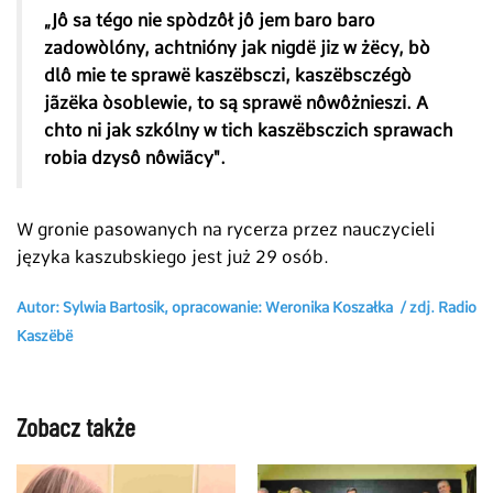
„Jô sa tégo nie sp
ò
dzôł jô jem baro baro
zadow
òl
óny, achtnióny jak nigd
ë
jiz w ż
ë
cy, b
ò
dlô mie te spraw
ë
kasz
ë
bsczi, kasz
ë
bsczég
ò
j
ã
z
ë
ka
òs
oblewie, to są spraw
ë
nôwôżnieszi. A
chto ni jak szkólny w tich kasz
ë
bsczich sprawach
robia dzysô nôwi
ã
cy".
W gronie pasowanych na rycerza przez nauczycieli
języka kaszubskiego jest już 29 osób.
Autor: Sylwia Bartosik, opracowanie: Weronika Koszałka / zdj. Radio
Kaszëbë
Zobacz także