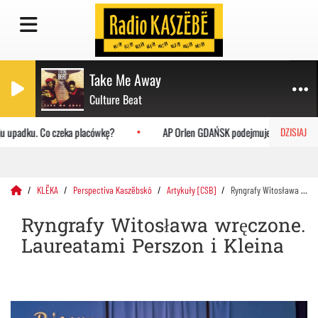
Take Me Away
Culture Beat
 upadku. Co czeka placówkę?
AP Orlen GDAŃSK podejmuje Uniwersytet Ja
DZISIAJ
KLËKA
Perspectiva Kaszëbskô
Artykuły [CSB]
Ryngrafy Witosława wręczone. Laureatami Perszon i Kleina
Ryngrafy Witosława wręczone.
Laureatami Perszon i Kleina