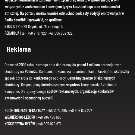
związanych z zachowaniem i rozwojem języka kaszubskiego oraz świadomości
etnicznej. Na portalu można również odsłuchać podcasty audycji emitowanych w
Radiu Kaszëbë i sprawdzić, co graliśmy.
STUDIO
| 81-229 Gdynia, ul. Mireckiego 12
REDAKCJA
| tel. +58 71 81 929, +48 605 952 922
Reklama
Gramy od
2004
roku. Każdego dnia docieramy do
ponad 1 miliona
potencjalnych
słuchaczy na
Pomorzu
. Kampania reklamowa na antenie Radia Kaszëbë to
skuteczny
sposób dotarcia do
konkretnego
odbiorcy.
Jesteśmy zawsze blisko naszych
słuchaczy
. Dysponujemy
doświadczonym zespołem
, który doradzi i zaplanuje
kampanię. Oferujemy emisję
spotów reklamowych
,
organizację konkursów
antenowych
i
sponsoring audycji
.
PUCK-TRÓJMIASTO-KARTUZY
| +58 71 72 995, +48 605 637 277
WEJHEROWO-LĘBORK
| +48 784 480 588
KOŚCIERZYNA-BYTÓW
| +48 505 029 974