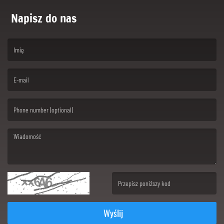
Napisz do nas
(First name is required )
(Email is required. )
(Message is required. )
(Invalid Captcha. )
Wyślij