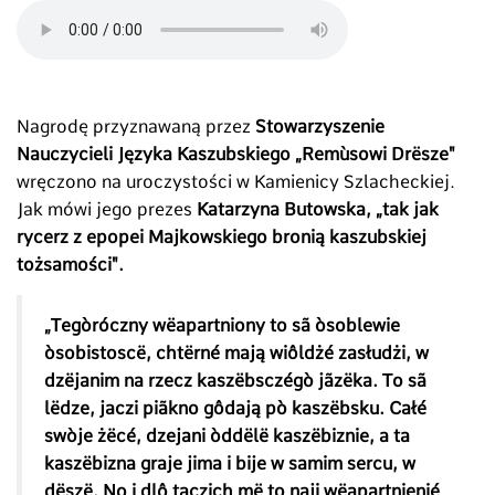
Nagrodę przyznawaną przez
Stowarzyszenie
Nauczycieli Języka Kaszubskiego
„
Rem
ù
sowi Drësze"
wręczono na uroczystości w Kamienicy Szlacheckiej.
Jak mówi jego prezes
Katarzyna Butowska, „tak jak
rycerz z epopei Majkowskiego bronią kaszubskiej
tożsamości".
„Tegòróczny wëapartniony to sã òsoblewie
òsobistoscë, chtërné mają wiôldżé zasłudżi, w
dzëjanim na rzecz kaszëbsczégò jãzëka. To sã
lëdze, jaczi piãkno gôdają pò kaszëbsku. Całé
swòje żëcé, dzejani òddëlë kaszëbiznie, a ta
kaszëbizna graje jima i bije w samim sercu, w
dëszë. No i dlô taczich më to naji wëapartnienié