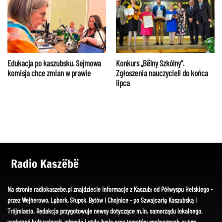
Edukacja po kaszubsku. Sejmowa
Konkurs „Bëlny Szkólny”.
komisja chce zmian w prawie
Zgłoszenia nauczycieli do końca
lipca
Radio Kaszëbë
Na stronie radiokaszebe.pl znajdziecie informacje z Kaszub: od Półwyspu Helskiego -
przez Wejherowo, Lębork, Słupsk, Bytów i Chojnice - po Szwajcarię Kaszubską i
Trójmiasto. Redakcja przygotowuje newsy dotyczące m.in. samorządu lokalnego,
wydarzeń kulturalnych, zdrowia i stylu życia oraz tematów społecznych, w tym