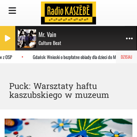
Mr. Vain
Culture Beat
w z OSP
Gdańsk: Wnioski o bezpłatne obiady dla dzieci do MOPR
DZISIAJ
Puck: Warsztaty haftu
kaszubskiego w muzeum