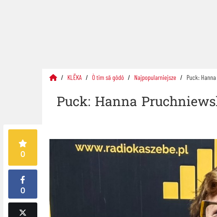
KLËKA
Ò tim sã gôdô
Najpopularniejsze
Puck: Hanna 
Puck: Hanna Pruchniewsk
0
0