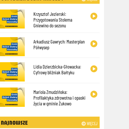
Krzysztof Jezierski:
Przygotowania Stolema
Gniewino do sezonu
Arkadiusz Gawrych: Masterplan
Półwysep
Lidia Dzierzbicka-Głowacka:
Cyfrowy bliźniak Bałtyku
Mariola Zmudzińska:
Profilaktyka zdrowotna i opaski
życia w gminie Żukowo
NAJNOWSZE
WIĘCEJ