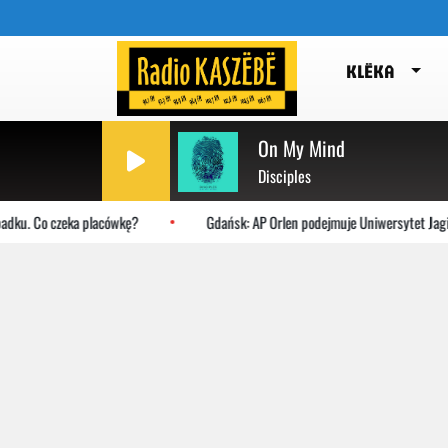
KLËKA
On My Mind
Disciples
 Co czeka placówkę?
Gdańsk: AP Orlen podejmuje Uniwersytet Jagiellońsk