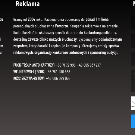
Reklama
pu
Gramy od
2004
roku. Każdego dnia docieramy do
ponad 1 miliona
potencjalnych słuchaczy na
Pomorzu
. Kampania reklamowa na antenie
(Fi
Radia Kaszëbë to
skuteczny
sposób dotarcia do
konkretnego
odbiorcy.
i
Jesteśmy zawsze blisko naszych słuchaczy
. Dysponujemy
doświadczonym
em
zespołem
, który doradzi i zaplanuje kampanię. Oferujemy emisję
spotów
(Em
u
reklamowych
,
organizację konkursów antenowych
i
sponsoring audycji
.
PUCK-TRÓJMIASTO-KARTUZY
| +58 71 72 995, +48 605 637 277
WEJHEROWO-LĘBORK
| +48 784 480 588
KOŚCIERZYNA-BYTÓW
| +48 505 029 974
(Me