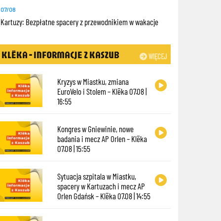
07/08
Kartuzy: Bezpłatne spacery z przewodnikiem w wakacje
KLËKA - INFORMACJE Z KASZUB
WIĘCEJ
Kryzys w Miastku, zmiana
EuroVelo i Stolem – Klëka 07.08 |
16:55
Kongres w Gniewinie, nowe
badania i mecz AP Orlen – Klëka
07.08 | 15:55
Sytuacja szpitala w Miastku,
spacery w Kartuzach i mecz AP
Orlen Gdańsk – Klëka 07.08 | 14:55