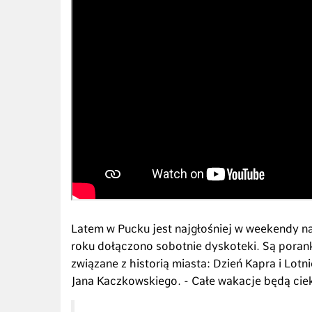
Latem w Pucku jest najgłośniej w weekendy n
roku dołączono sobotnie dyskoteki. Są poranki
związane z historią miasta: Dzień Kapra i Lot
Jana Kaczkowskiego. - Całe wakacje będą cie