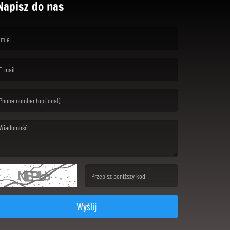
Napisz do nas
rst name is required )
ail is required. )
ssage is required. )
(Invalid Captcha. )
Wyślij