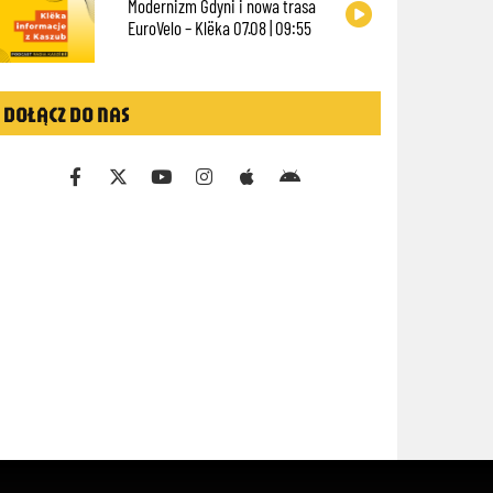
Modernizm Gdyni i nowa trasa
EuroVelo – Klëka 07.08 | 09:55
DOŁĄCZ DO NAS