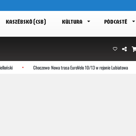
KASZËBSKÔ (CSB)
KÙLTURA
PÒDCASTË
i
Choczewo: Nowa trasa EuroVelo 10/13 w rejonie Lubiatowa