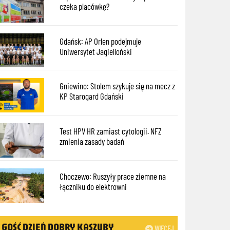
czeka placówkę?
Gdańsk: AP Orlen podejmuje
Uniwersytet Jagielloński
Gniewino: Stolem szykuje się na mecz z
KP Starogard Gdański
Test HPV HR zamiast cytologii. NFZ
zmienia zasady badań
Choczewo: Ruszyły prace ziemne na
łączniku do elektrowni
GOŚĆ DZIEŃ DOBRY KASZUBY
WIĘCEJ