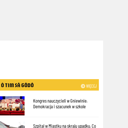
Ò TIM SÃ GÔDÔ
WIĘCEJ
Kongres nauczycieli w Gniewinie.
Demokracja i szacunek w szkole
Szpital w Miastku na skraju upadku. Co