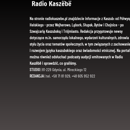
Radio Kaszëbë
Na stronie radiokaszebe.pl znajdziecie informacje z Kaszub: od Półwys
Helskiego - przez Wejherowo, Lębork, Słupsk, Bytów i Chojnice - po
Szwajcarię Kaszubską i Trójmiasto. Redakcja przygotowuje newsy
dotyczące m.in. samorządu lokalnego, wydarzeń kulturalnych, zdrowia 
stylu życia oraz tematów społecznych, w tym związanych z zachowani
i rozwojem języka kaszubskiego oraz świadomości etnicznej. Na portal
można również odsłuchać podcasty audycji emitowanych w Radiu
Kaszëbë i sprawdzić, co graliśmy.
STUDIO
| 81-229 Gdynia, ul. Mireckiego 12
REDAKCJA
| tel. +58 71 81 929, +48 605 952 922