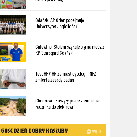
Gdańsk: AP Orlen podejmuje
Uniwersytet Jagielloński
Gniewino: Stolem szykuje się na mecz z
KP Starogard Gdański
Test HPV HR zamiast cytologii. NFZ
zmienia zasady badań
Choczewo: Ruszyły prace ziemne na
łączniku do elektrowni
GOŚĆ DZIEŃ DOBRY KASZUBY
WIĘCEJ