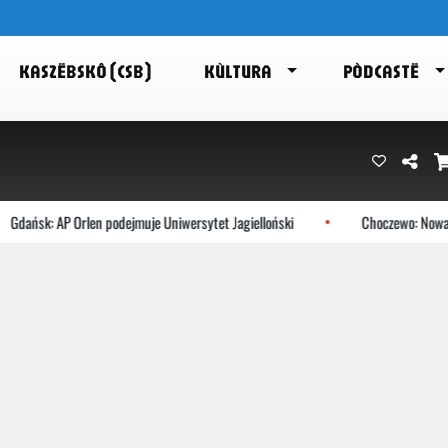
KASZËBSKÔ (CSB)
KÙLTURA
PÒDCASTË
sk: AP Orlen podejmuje Uniwersytet Jagielloński
Choczewo: Nowa trasa 