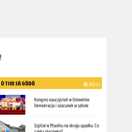
!
Ò TIM SÃ GÔDÔ
WIĘCEJ
Kongres nauczycieli w Gniewinie.
Demokracja i szacunek w szkole
Szpital w Miastku na skraju upadku. Co
czeka placówkę?