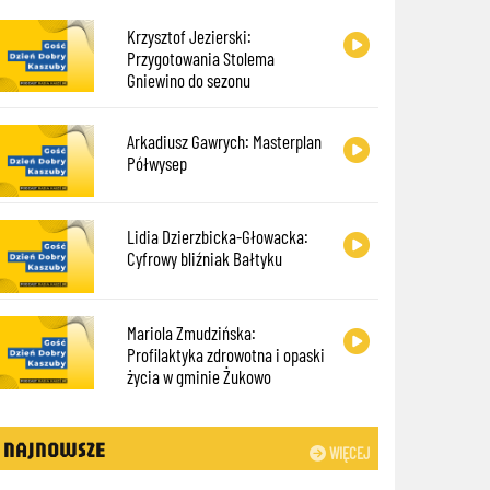
Krzysztof Jezierski:
Przygotowania Stolema
Gniewino do sezonu
Arkadiusz Gawrych: Masterplan
Półwysep
Lidia Dzierzbicka-Głowacka:
Cyfrowy bliźniak Bałtyku
Mariola Zmudzińska:
Profilaktyka zdrowotna i opaski
życia w gminie Żukowo
NAJNOWSZE
WIĘCEJ