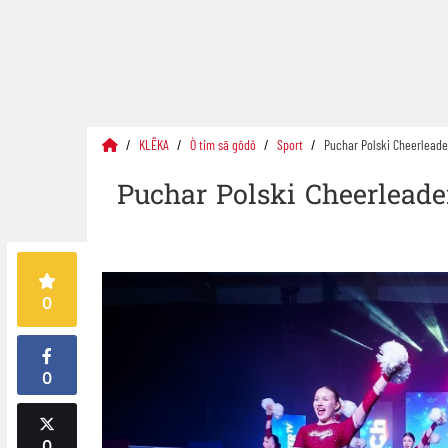
KLËKA
Ò tim sã gôdô
Sport
Puchar Polski Cheerleade
Puchar Polski Cheerleade
0
0
0