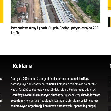
Przebudowa trasy Lębork–Słupsk. Pociągi przyspieszą do 200
km/h
Reklama
pu
Gramy od
2004
roku. Każdego dnia docieramy do
ponad 1 miliona
potencjalnych słuchaczy na
Pomorzu
. Kampania reklamowa na antenie
(Fi
Radia Kaszëbë to
skuteczny
sposób dotarcia do
konkretnego
odbiorcy.
i
Jesteśmy zawsze blisko naszych słuchaczy
. Dysponujemy
doświadczonym
em
zespołem
, który doradzi i zaplanuje kampanię. Oferujemy emisję
spotów
(Em
u
reklamowych
,
organizację konkursów antenowych
i
sponsoring audycji
.