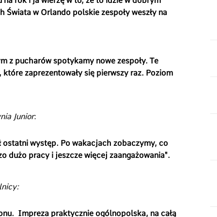
 na rok i ja wierzę w to, że to idzie w dobrym
ch Świata w Orlando polskie zespoły weszły na
żdym z pucharów spotykamy nowe zespoły. Te
 które zaprezentowały się pierwszy raz. Poziom
nia Junior
:
ył ostatni występ. Po wakacjach zobaczymy, co
zo dużo pracy i jeszcze więcej zaangażowania".
lnicy:
ionu. Impreza praktycznie ogólnopolska, na całą