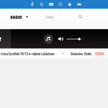
RADIO
EuroVelo 10/13 w rejonie Lubiatowa
Gniewino: Stolem szykuje się na me
DZISIAJ