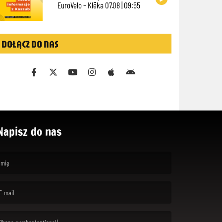
EuroVelo – Klëka 07.08 | 09:55
DOŁĄCZ DO NAS
Napisz do nas
rst name is required )
ail is required. )