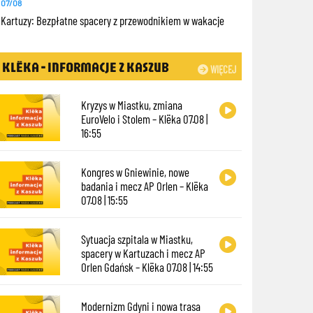
07/08
Kartuzy: Bezpłatne spacery z przewodnikiem w wakacje
KLËKA - INFORMACJE Z KASZUB
WIĘCEJ
Kryzys w Miastku, zmiana
EuroVelo i Stolem – Klëka 07.08 |
16:55
Kongres w Gniewinie, nowe
badania i mecz AP Orlen – Klëka
07.08 | 15:55
Sytuacja szpitala w Miastku,
spacery w Kartuzach i mecz AP
Orlen Gdańsk – Klëka 07.08 | 14:55
Modernizm Gdyni i nowa trasa