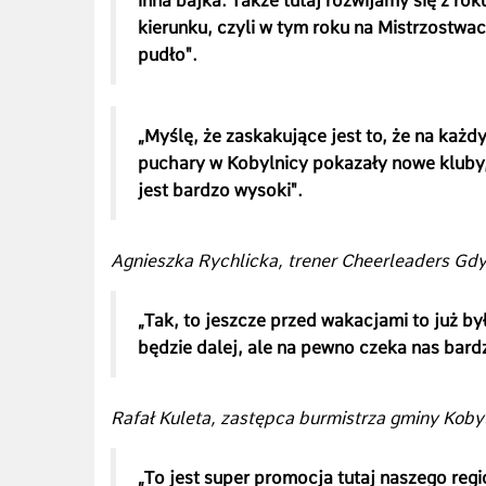
inna bajka. Także tutaj rozwijamy się z roku
kierunku, czyli w tym roku na Mistrzostwa
pudło".
„Myślę, że zaskakujące jest to, że na ka
puchary w Kobylnicy pokazały nowe kluby,
jest bardzo wysoki".
Agnieszka Rychlicka, trener Cheerleaders Gdy
„Tak, to jeszcze przed wakacjami to już b
będzie dalej, ale na pewno czeka nas bard
Rafał Kuleta, zastępca burmistrza gminy Koby
„To jest super promocja tutaj naszego reg