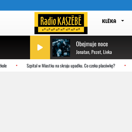
KLËKA
Obejmuje noce
Jonatan, Pezet, Livka
Szpital w Miastku na skraju upadku. Co czeka placówkę?
Gdań