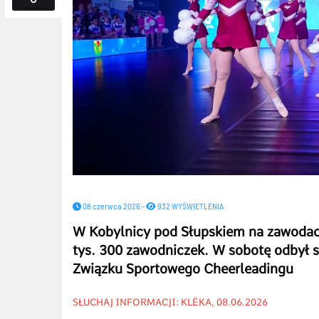
08 czerwca 2026 -
932 WYŚWIETLENIA
W Kobylnicy pod Słupskiem na zawodac
tys. 300 zawodniczek. W sobotę odbył si
Związku Sportowego Cheerleadingu
SŁUCHAJ INFORMACJI: KLËKA, 08.06.2026