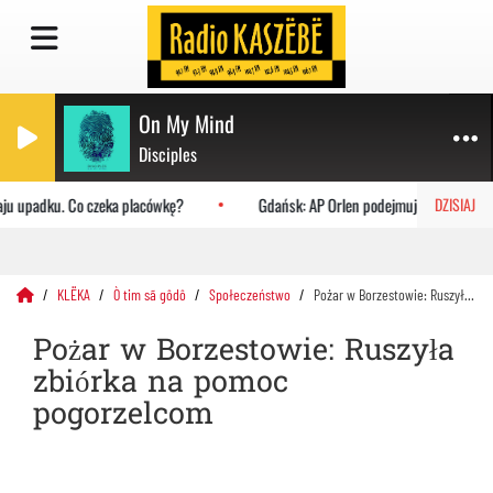
On My Mind
Disciples
ju upadku. Co czeka placówkę?
Gdańsk: AP Orlen podejmuje Uniwersytet 
DZISIAJ
KLËKA
Ò tim sã gôdô
Społeczeństwo
Pożar w Borzestowie: Ruszyła zbiórka na pomoc pogorzelcom
Pożar w Borzestowie: Ruszyła
zbiórka na pomoc
pogorzelcom