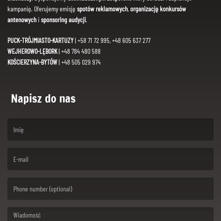
kampanię. Oferujemy emisję
spotów reklamowych
,
organizację konkursów
antenowych
i
sponsoring audycji
.
PUCK-TRÓJMIASTO-KARTUZY
| +58 71 72 995, +48 605 637 277
WEJHEROWO-LĘBORK
| +48 784 480 588
KOŚCIERZYNA-BYTÓW
| +48 505 029 974
Napisz do nas
(First name is required )
(Email is required. )