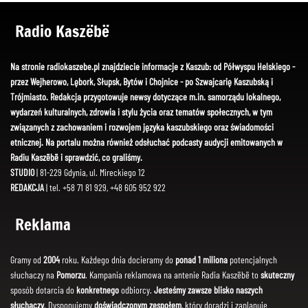
Radio Kaszëbë
Na stronie radiokaszebe.pl znajdziecie informacje z Kaszub: od Półwyspu Helskiego -
przez Wejherowo, Lębork, Słupsk, Bytów i Chojnice - po Szwajcarię Kaszubską i
Trójmiasto. Redakcja przygotowuje newsy dotyczące m.in. samorządu lokalnego,
wydarzeń kulturalnych, zdrowia i stylu życia oraz tematów społecznych, w tym
związanych z zachowaniem i rozwojem języka kaszubskiego oraz świadomości
etnicznej. Na portalu można również odsłuchać podcasty audycji emitowanych w
Radiu Kaszëbë i sprawdzić, co graliśmy.
STUDIO
| 81-229 Gdynia, ul. Mireckiego 12
REDAKCJA
| tel. +58 71 81 929, +48 605 952 922
Reklama
Gramy od
2004
roku. Każdego dnia docieramy do
ponad 1 miliona
potencjalnych
słuchaczy na
Pomorzu
. Kampania reklamowa na antenie Radia Kaszëbë to
skuteczny
sposób dotarcia do
konkretnego
odbiorcy.
Jesteśmy zawsze blisko naszych
słuchaczy
. Dysponujemy
doświadczonym zespołem
, który doradzi i zaplanuje