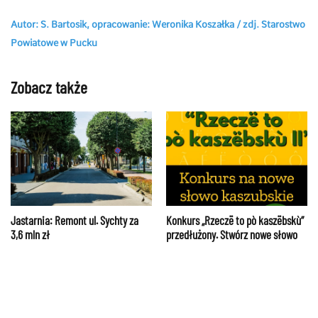
Autor: S. Bartosik, opracowanie: Weronika Koszałka / zdj. Starostwo
Powiatowe w Pucku
Zobacz także
Jastarnia: Remont ul. Sychty za
Konkurs „Rzeczë to pò kaszëbskù”
3,6 mln zł
przedłużony. Stwórz nowe słowo