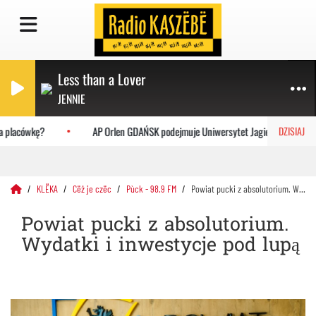
Less than a Lover
JENNIE
 placówkę?
AP Orlen GDAŃSK podejmuje Uniwersytet Jagielloński
DZISIAJ
KLËKA
Cëż je czëc
Pùck - 98.9 FM
Powiat pucki z absolutorium. Wydatki i inwestycje pod lupą
Powiat pucki z absolutorium.
Wydatki i inwestycje pod lupą