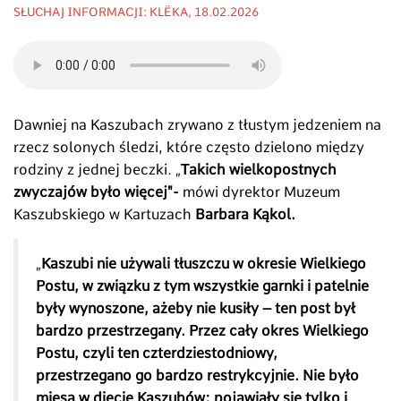
SŁUCHAJ INFORMACJI: KLËKA, 18.02.2026
Dawniej na Kaszubach zrywano z tłustym jedzeniem na
rzecz solonych śledzi, które często dzielono między
rodziny z jednej beczki. „
Takich wielkopostnych
zwyczajów było więcej"-
mówi dyrektor Muzeum
Kaszubskiego w Kartuzach
Barbara Kąkol.
„
Kaszubi nie używali tłuszczu w okresie Wielkiego
Postu, w związku z tym wszystkie garnki i patelnie
były wynoszone, ażeby nie kusiły – ten post był
bardzo przestrzegany. Przez cały okres Wielkiego
Postu, czyli ten czterdziestodniowy,
przestrzegano go bardzo restrykcyjnie. Nie było
mięsa w diecie Kaszubów; pojawiały się tylko i