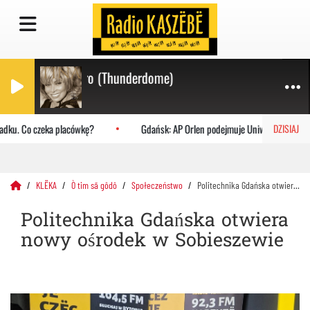
eed Another Hero (Thunderdome)
dku. Co czeka placówkę?
Gdańsk: AP Orlen podejmuje Uniwersytet Jagiell
DZISIAJ
KLËKA
Ò tim sã gôdô
Społeczeństwo
Politechnika Gdańska otwiera nowy ośrodek w Sobieszewie
Politechnika Gdańska otwiera
nowy ośrodek w Sobieszewie