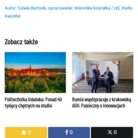
Autor: Sylwia Bartosik, opracowanie: Weronika Koszałka / zdj. Radio
Kaszëbë
Zobacz także
Politechnika Gdańska: Ponad 40
Rumia współpracuje z krakowską
tysięcy chętnych na studia
AGH. Pasieczny o innowacjach
0
0
0