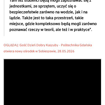
Tam też studenci będą mogli zapoznawać się z
jednostkami, ze sprzętem, uczyć się o
bezpieczeństwie zarówno na wodzie, jak i na
lądzie. Także jest to taka przestrzeń, takie
miejsce, gdzie kompleksowo będą mogli zarówno
poznawać rzeczy w teorii, ale też i w praktyce".
OGLĄDAJ: Gość Dzień Dobry Kaszuby - Politechnika Gdańska
otwiera nowy ośrodek w Sobieszewie, 28
.05.2026