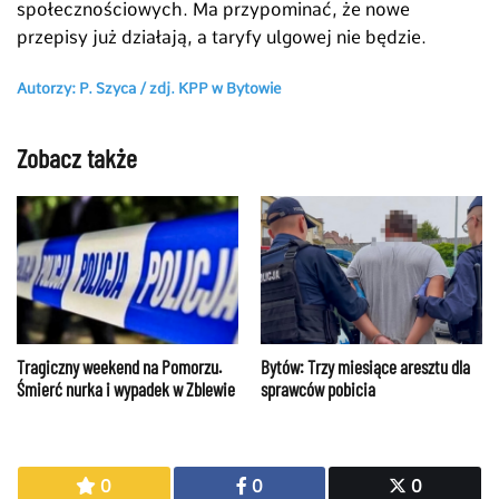
społecznościowych. Ma przypominać, że nowe
przepisy już działają, a taryfy ulgowej nie będzie.
Autorzy: P. Szyca /
zdj. KPP w Bytowie
Zobacz także
Bytów: Trzy miesiące aresztu dla
Tragiczny weekend na Pomorzu.
sprawców pobicia
Śmierć nurka i wypadek w Zblewie
0
0
0