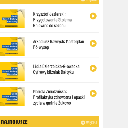
Krzysztof Jezierski:
Przygotowania Stolema
Gniewino do sezonu
Arkadiusz Gawrych: Masterplan
Półwysep
Lidia Dzierzbicka-Głowacka:
Cyfrowy bliźniak Bałtyku
Mariola Zmudzińska:
Profilaktyka zdrowotna i opaski
życia w gminie Żukowo
NAJNOWSZE
WIĘCEJ