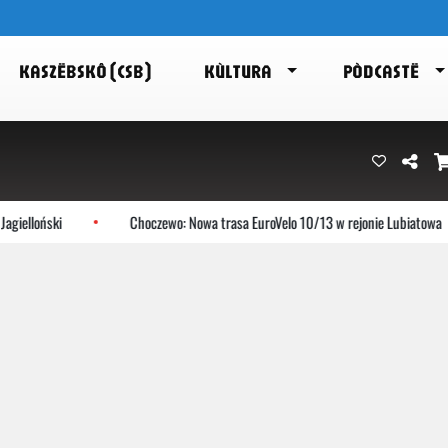
KASZËBSKÔ (CSB)
KÙLTURA
PÒDCASTË
oński
Choczewo: Nowa trasa EuroVelo 10/13 w rejonie Lubiatowa