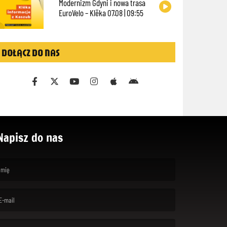
Modernizm Gdyni i nowa trasa
EuroVelo – Klëka 07.08 | 09:55
DOŁĄCZ DO NAS
Napisz do nas
rst name is required )
ail is required. )