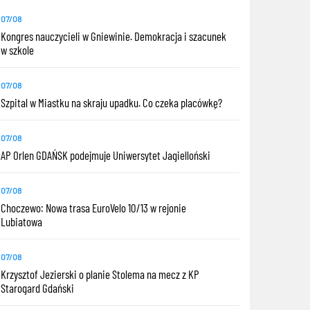
07/08
Kongres nauczycieli w Gniewinie. Demokracja i szacunek
w szkole
07/08
Szpital w Miastku na skraju upadku. Co czeka placówkę?
07/08
AP Orlen GDAŃSK podejmuje Uniwersytet Jagielloński
07/08
Choczewo: Nowa trasa EuroVelo 10/13 w rejonie
Lubiatowa
07/08
Krzysztof Jezierski o planie Stolema na mecz z KP
Starogard Gdański