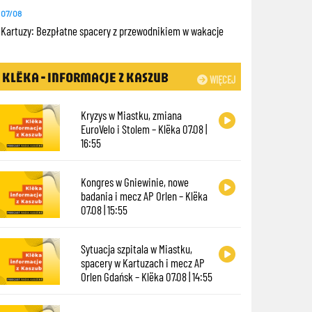
07/08
Kartuzy: Bezpłatne spacery z przewodnikiem w wakacje
KLËKA - INFORMACJE Z KASZUB
WIĘCEJ
Kryzys w Miastku, zmiana
EuroVelo i Stolem – Klëka 07.08 |
16:55
Kongres w Gniewinie, nowe
badania i mecz AP Orlen – Klëka
07.08 | 15:55
Sytuacja szpitala w Miastku,
spacery w Kartuzach i mecz AP
Orlen Gdańsk – Klëka 07.08 | 14:55