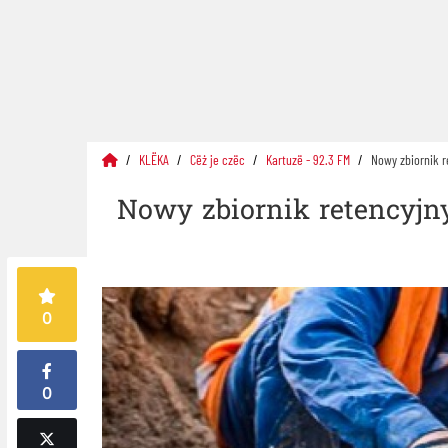
KLËKA
Cëż je czëc
Kartuzë - 92.3 FM
Nowy zbiornik r
Nowy zbiornik retencyjn
0
0