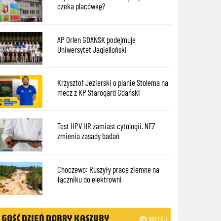
czeka placówkę?
AP Orlen GDAŃSK podejmuje
Uniwersytet Jagielloński
Krzysztof Jezierski o planie Stolema na
mecz z KP Starogard Gdański
Test HPV HR zamiast cytologii. NFZ
zmienia zasady badań
Choczewo: Ruszyły prace ziemne na
łączniku do elektrowni
GOŚĆ DZIEŃ DOBRY KASZUBY
WIĘCEJ