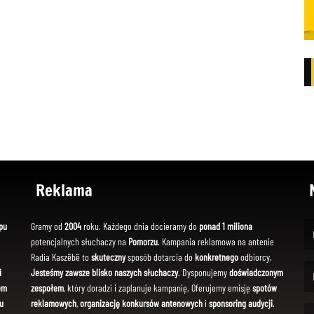
Reklama
pu
Gramy od
2004
roku. Każdego dnia docieramy do
ponad 1 miliona
potencjalnych słuchaczy na
Pomorzu
. Kampania reklamowa na antenie
(Fi
Radia Kaszëbë to
skuteczny
sposób dotarcia do
konkretnego
odbiorcy.
i
Jesteśmy zawsze blisko naszych słuchaczy
. Dysponujemy
doświadczonym
em
zespołem
, który doradzi i zaplanuje kampanię. Oferujemy emisję
spotów
(Em
u
reklamowych
,
organizację konkursów antenowych
i
sponsoring audycji
.