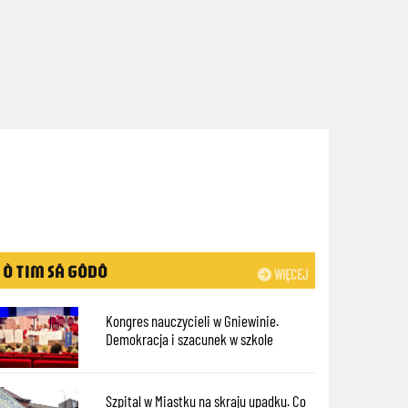
Ò TIM SÃ GÔDÔ
WIĘCEJ
Kongres nauczycieli w Gniewinie.
Demokracja i szacunek w szkole
Szpital w Miastku na skraju upadku. Co