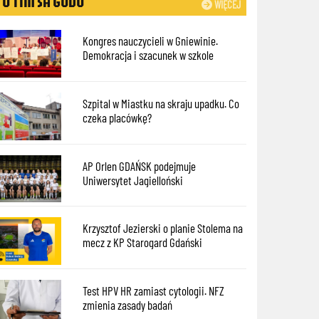
Ò TIM SÃ GÔDÔ
WIĘCEJ
Kongres nauczycieli w Gniewinie.
Demokracja i szacunek w szkole
Szpital w Miastku na skraju upadku. Co
czeka placówkę?
AP Orlen GDAŃSK podejmuje
Uniwersytet Jagielloński
Krzysztof Jezierski o planie Stolema na
mecz z KP Starogard Gdański
Test HPV HR zamiast cytologii. NFZ
zmienia zasady badań