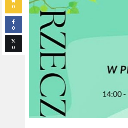
0
0
0