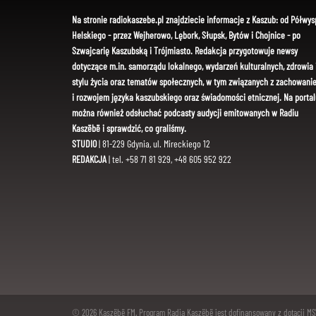
Na stronie radiokaszebe.pl znajdziecie informacje z Kaszub: od Półwys
Helskiego - przez Wejherowo, Lębork, Słupsk, Bytów i Chojnice - po
Szwajcarię Kaszubską i Trójmiasto. Redakcja przygotowuje newsy
dotyczące m.in. samorządu lokalnego, wydarzeń kulturalnych, zdrowia 
stylu życia oraz tematów społecznych, w tym związanych z zachowani
i rozwojem języka kaszubskiego oraz świadomości etnicznej. Na portal
można również odsłuchać podcasty audycji emitowanych w Radiu
Kaszëbë i sprawdzić, co graliśmy.
STUDIO
| 81-229 Gdynia, ul. Mireckiego 12
REDAKCJA
| tel. +58 71 81 929, +48 605 952 922
© 2026 Kaszëbë FM. Program Radia Kaszëbë jest dofinansowany z dotacji M