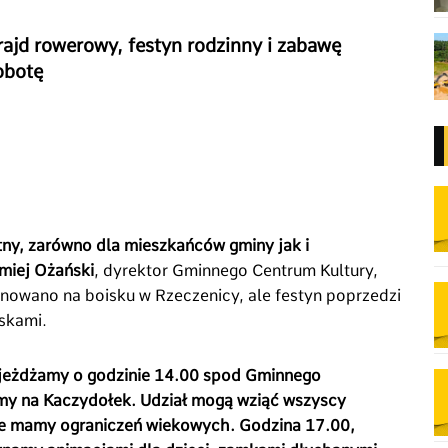
ajd rowerowy, festyn rodzinny i zabawę
obotę
tny, zarówno dla mieszkańców gminy jak i
miej Ożański
, dyrektor Gminnego Centrum Kultury,
lanowano na boisku w Rzeczenicy, ale festyn poprzedzi
askami.
Wyjeżdżamy o godzinie 14.00 spod Gminnego
my na Kaczydołek. Udział mogą wziąć wszyscy
ie mamy ograniczeń wiekowych. Godzina 17.00,