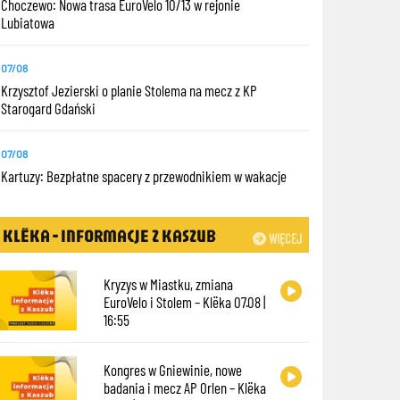
Choczewo: Nowa trasa EuroVelo 10/13 w rejonie
Lubiatowa
07/08
Krzysztof Jezierski o planie Stolema na mecz z KP
Starogard Gdański
07/08
Kartuzy: Bezpłatne spacery z przewodnikiem w wakacje
KLËKA - INFORMACJE Z KASZUB
WIĘCEJ
Kryzys w Miastku, zmiana
EuroVelo i Stolem – Klëka 07.08 |
16:55
Kongres w Gniewinie, nowe
badania i mecz AP Orlen – Klëka