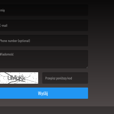
rst name is required )
ail is required. )
ssage is required. )
(Invalid Captcha. )
Wyślij