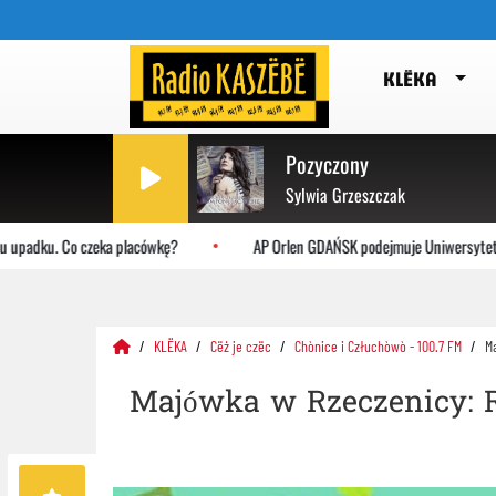
KLËKA
Pozyczony
Sylwia Grzeszczak
adku. Co czeka placówkę?
AP Orlen GDAŃSK podejmuje Uniwersytet Jagie
KLËKA
Cëż je czëc
Chònice i Człuchòwò - 100.7 FM
M
Majówka w Rzeczenicy: R