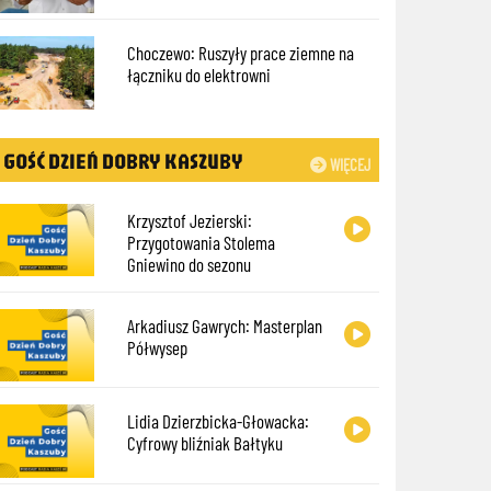
Choczewo: Ruszyły prace ziemne na
łączniku do elektrowni
GOŚĆ DZIEŃ DOBRY KASZUBY
WIĘCEJ
Krzysztof Jezierski:
Przygotowania Stolema
Gniewino do sezonu
Arkadiusz Gawrych: Masterplan
Półwysep
Lidia Dzierzbicka-Głowacka:
Cyfrowy bliźniak Bałtyku