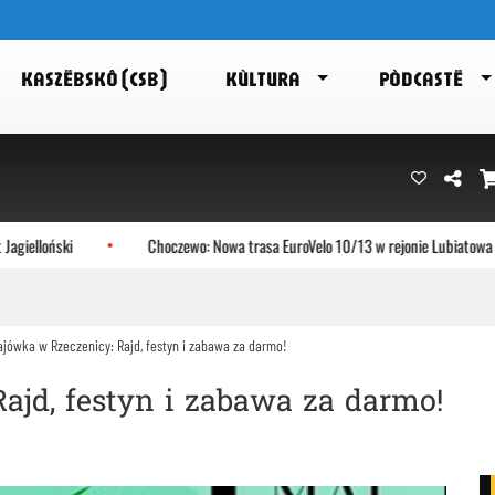
KASZËBSKÔ (CSB)
KÙLTURA
PÒDCASTË
lloński
Choczewo: Nowa trasa EuroVelo 10/13 w rejonie Lubiatowa
ajówka w Rzeczenicy: Rajd, festyn i zabawa za darmo!
ajd, festyn i zabawa za darmo!