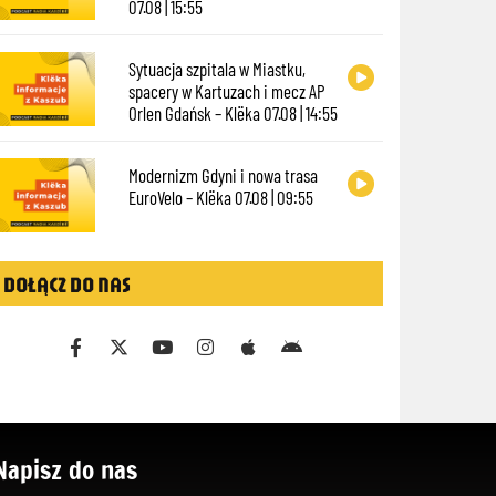
07.08 | 15:55
Sytuacja szpitala w Miastku,
spacery w Kartuzach i mecz AP
Orlen Gdańsk – Klëka 07.08 | 14:55
Modernizm Gdyni i nowa trasa
EuroVelo – Klëka 07.08 | 09:55
DOŁĄCZ DO NAS
Napisz do nas