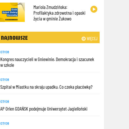
Mariola Zmudzińska:
Profilaktyka zdrowotna i opaski
życia w gminie Żukowo
NAJNOWSZE
WIĘCEJ
07/08
Kongres nauczycieli w Gniewinie. Demokracja i szacunek
w szkole
07/08
Szpital w Miastku na skraju upadku. Co czeka placówkę?
07/08
AP Orlen GDAŃSK podejmuje Uniwersytet Jagielloński
07/08