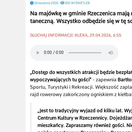
29 kwietnia 2026 -
805 WYŚWIETLEŃ
Na majówkę w gminie Rzeczenica mają r
taneczną. Wszystko odbędzie się w tę s
SŁUCHAJ INFORMACJI: KLËKA, 29.04.2026, 6:55
„Dostęp do wszystkich atrakcji będzie bezpła
wypoczywających tu gości"
- zapewnia
Bartło
Sportu, Turystyki i Rekreacji. Większość zap
rajd rowerowy zakończony ogniskiem z kiełb
„Jest to tradycyjny wyjazd od kilku lat. 
Centrum Kultury w Rzeczennicy. Dojeżdża
mieszkańcy. Zapraszamy również gości. N