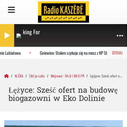
hat I'm Looking For
ie Lubiatowa
Gniewino: Stolem szykuje się na mecz z KP Starogard Gdań
DZISIAJ
KLËKA
Cëż je czëc
Wejrowò - 94.9 i 98.9 FM
Łężyce: Sześć ofert na budowę biogazowni w Eko Dolinie
Łężyce: Sześć ofert na budowę
biogazowni w Eko Dolinie