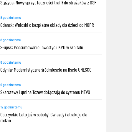
Stężyca: Nowy sprzęt łączności trafił do strażaków z OSP
8 godzin temu
Gdańsk: Wnioski o bezpłatne obiady dla dzieci do MOPR
8 godzin temu
Słupsk: Podsumowanie inwestycji KPO w szpitalu
8 godzin temu
Gdynia: Modernistyczne śródmieście na liście UNESCO
9 godzin temu
Skarszewy i gmina Tczew dołączają do systemu MEVO
12 godzin temu
Ostrzyckie Lato już w sobotę! Gwiazdy i atrakcje dla
rodzin