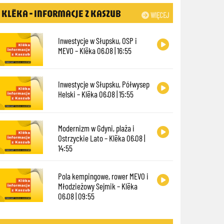
KLËKA - INFORMACJE Z KASZUB
WIĘCEJ
Inwestycje w Słupsku, OSP i
MEVO – Klëka 06.08 | 16:55
Inwestycje w Słupsku, Półwysep
Helski – Klëka 06.08 | 15:55
Modernizm w Gdyni, plaża i
Ostrzyckie Lato – Klëka 06.08 |
14:55
Pola kempingowe, rower MEVO i
Młodzieżowy Sejmik – Klëka
06.08 | 09:55