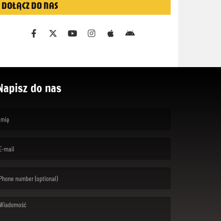
DOŁĄCZ DO NAS
Napisz do nas
rst name is required )
ail is required. )