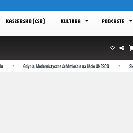
KASZËBSKÔ (CSB)
KÙLTURA
PÒDCASTË
Gdynia: Modernistyczne śródmieście na liście UNESCO
Skarsze