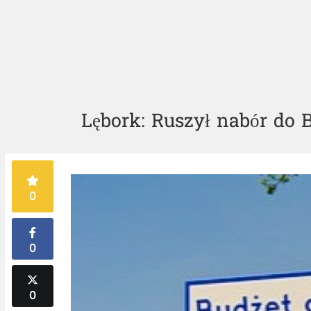
Lębork: Ruszył nabór do 
0
0
0