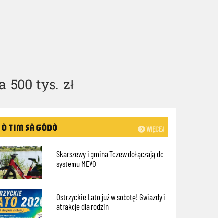
 500 tys. zł
Ò TIM SÃ GÔDÔ
WIĘCEJ
Skarszewy i gmina Tczew dołączają do
systemu MEVO
Ostrzyckie Lato już w sobotę! Gwiazdy i
atrakcje dla rodzin