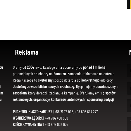
Reklama
pu
Gramy od
2004
roku. Każdego dnia docieramy do
ponad 1 miliona
potencjalnych słuchaczy na
Pomorzu
. Kampania reklamowa na antenie
(Fi
Radia Kaszëbë to
skuteczny
sposób dotarcia do
konkretnego
odbiorcy.
i
Jesteśmy zawsze blisko naszych słuchaczy
. Dysponujemy
doświadczonym
em
zespołem
, który doradzi i zaplanuje kampanię. Oferujemy emisję
spotów
(Em
u
reklamowych
,
organizację konkursów antenowych
i
sponsoring audycji
.
PUCK-TRÓJMIASTO-KARTUZY
| +58 71 72 995, +48 605 637 277
WEJHEROWO-LĘBORK
| +48 784 480 588
KOŚCIERZYNA-BYTÓW
| +48 505 029 974