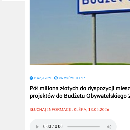
13 maja 2026 -
792 WYŚWIETLENIA
Pół miliona złotych do dyspozycji mies
projektów do Budżetu Obywatelskiego 
SŁUCHAJ INFORMACJI: KLËKA, 13.05.2026