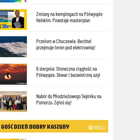
Zmiany na kempingach na Półwyspie
Helskim. Powstaje masterplan
Przełom w Choczewie. Bechtel
przejmuje teren pod elektrownię!
6 sierpnia: Słoneczna ciągłość na
Półwyspie. Skwar i bezwietrzny azyl
Nabór do Młodzieżowego Sejmiku na
Pomorzu. Zgłoś się!
GOŚĆ DZIEŃ DOBRY KASZUBY
WIĘCEJ