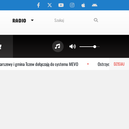
RADIO
wy i gmina Tczew dołączają do systemu MEVO
Ostrzyckie Lato już w sobot
DZISIAJ