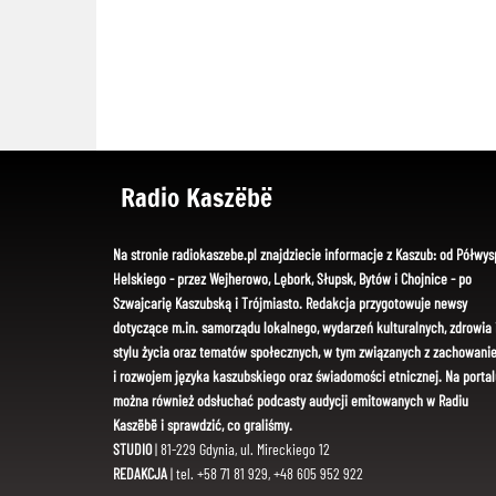
Radio Kaszëbë
Na stronie radiokaszebe.pl znajdziecie informacje z Kaszub: od Półwys
Helskiego - przez Wejherowo, Lębork, Słupsk, Bytów i Chojnice - po
Szwajcarię Kaszubską i Trójmiasto. Redakcja przygotowuje newsy
dotyczące m.in. samorządu lokalnego, wydarzeń kulturalnych, zdrowia 
stylu życia oraz tematów społecznych, w tym związanych z zachowani
i rozwojem języka kaszubskiego oraz świadomości etnicznej. Na portal
można również odsłuchać podcasty audycji emitowanych w Radiu
Kaszëbë i sprawdzić, co graliśmy.
STUDIO
| 81-229 Gdynia, ul. Mireckiego 12
REDAKCJA
| tel. +58 71 81 929, +48 605 952 922