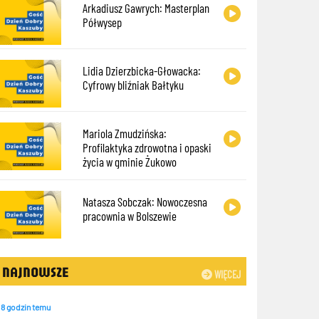
Arkadiusz Gawrych: Masterplan
Półwysep
Lidia Dzierzbicka-Głowacka:
Cyfrowy bliźniak Bałtyku
Mariola Zmudzińska:
Profilaktyka zdrowotna i opaski
życia w gminie Żukowo
Natasza Sobczak: Nowoczesna
pracownia w Bolszewie
NAJNOWSZE
WIĘCEJ
8 godzin temu