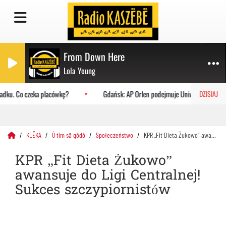
From Down Here
Lola Young
dku. Co czeka placówkę?
Gdańsk: AP Orlen podejmuje Uniwersytet Jagiel
DZISIAJ
KLËKA
Ò tim sã gôdô
Społeczeństwo
KPR „Fit Dieta Żukowo” awansuje do Ligi Centralnej! Sukces szczypiornistów
KPR „Fit Dieta Żukowo”
awansuje do Ligi Centralnej!
Sukces szczypiornistów