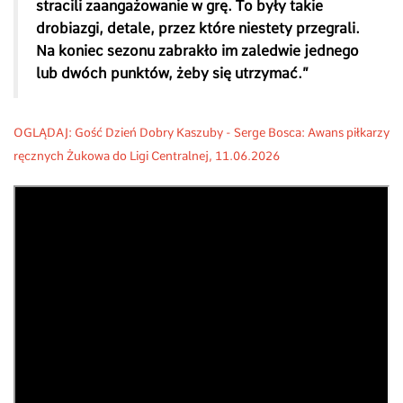
stracili zaangażowanie w grę. To były takie
drobiazgi, detale, przez które niestety przegrali.
Na koniec sezonu zabrakło im zaledwie jednego
lub dwóch punktów, żeby się utrzymać.”
OGLĄDAJ: Gość Dzień Dobry Kaszuby -
Serge Bosca: Awans piłkarzy
ręcznych Żukowa do Ligi Centralnej, 11.06.2026