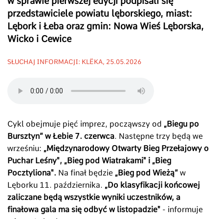
w sprawie pierwszej edycji podpisali się
przedstawiciele powiatu lęborskiego, miast:
Lębork i Łeba oraz gmin: Nowa Wieś Lęborska,
Wicko i Cewice
SŁUCHAJ INFORMACJI: KLËKA, 25.05.2026
Cykl obejmuje pięć imprez, począwszy od
„Biegu po
Bursztyn” w Łebie 7. czerwca
. Następne trzy będą we
wrześniu:
„Międzynarodowy Otwarty Bieg Przełajowy o
Puchar Leśny",
„
Bieg pod Wiatrakami" i
„
Bieg
Pocztyliona".
Na finał będzie
„Bieg pod Wieżą”
w
Lęborku 11. października.
„Do klasyfikacji końcowej
zaliczane będą wszystkie wyniki uczestników, a
finałowa gala ma się odbyć w listopadzie"
- informuje