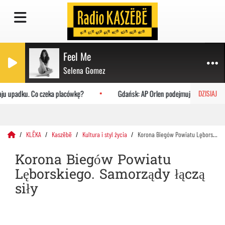
Feel Me
Selena Gomez
ju upadku. Co czeka placówkę?
Gdańsk: AP Orlen podejmuje Uniwersytet 
DZISIAJ
KLËKA
Kaszëbë
Kultura i styl życia
Korona Biegów Powiatu Lęborskiego. Samorządy łączą siły
Korona Biegów Powiatu
Lęborskiego. Samorządy łączą
siły