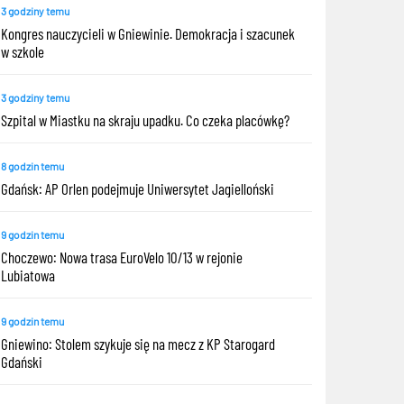
3 godziny temu
Kongres nauczycieli w Gniewinie. Demokracja i szacunek
w szkole
3 godziny temu
Szpital w Miastku na skraju upadku. Co czeka placówkę?
8 godzin temu
Gdańsk: AP Orlen podejmuje Uniwersytet Jagielloński
9 godzin temu
Choczewo: Nowa trasa EuroVelo 10/13 w rejonie
Lubiatowa
9 godzin temu
Gniewino: Stolem szykuje się na mecz z KP Starogard
Gdański