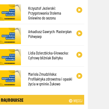
Krzysztof Jezierski:
Przygotowania Stolema
Gniewino do sezonu
Arkadiusz Gawrych: Masterplan
Półwysep
Lidia Dzierzbicka-Głowacka:
Cyfrowy bliźniak Bałtyku
Mariola Zmudzińska:
Profilaktyka zdrowotna i opaski
życia w gminie Żukowo
NAJNOWSZE
WIĘCEJ