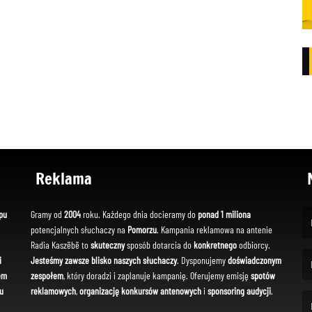
Reklama
pu
Gramy od
2004
roku. Każdego dnia docieramy do
ponad 1 miliona
potencjalnych słuchaczy na
Pomorzu
. Kampania reklamowa na antenie
(Fi
Radia Kaszëbë to
skuteczny
sposób dotarcia do
konkretnego
odbiorcy.
i
Jesteśmy zawsze blisko naszych słuchaczy
. Dysponujemy
doświadczonym
em
zespołem
, który doradzi i zaplanuje kampanię. Oferujemy emisję
spotów
(Em
u
reklamowych
,
organizację konkursów antenowych
i
sponsoring audycji
.