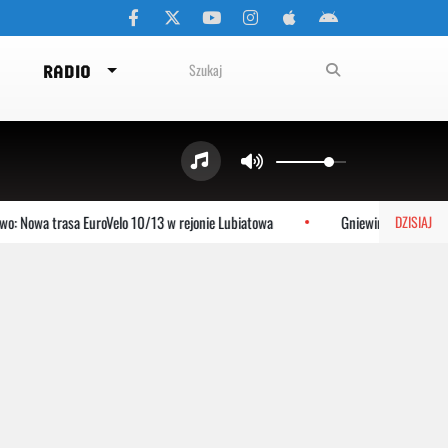
RADIO
wa trasa EuroVelo 10/13 w rejonie Lubiatowa
Gniewino: Stolem szykuje 
DZISIAJ