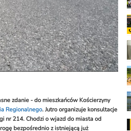
łasne zdanie - do mieszkańców Kościerzyny
ia Regionalnego
. Jutro organizuje konsultacje
i nr 214. Chodzi o wjazd do miasta od
drogę bezpośrednio z istniejącą już