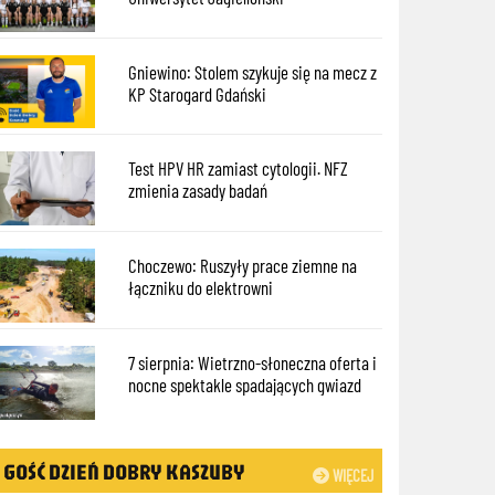
Gniewino: Stolem szykuje się na mecz z
KP Starogard Gdański
Test HPV HR zamiast cytologii. NFZ
zmienia zasady badań
Choczewo: Ruszyły prace ziemne na
łączniku do elektrowni
7 sierpnia: Wietrzno-słoneczna oferta i
nocne spektakle spadających gwiazd
GOŚĆ DZIEŃ DOBRY KASZUBY
WIĘCEJ