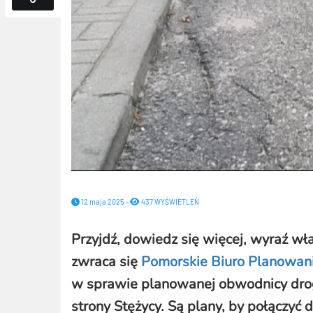
12 maja 2025 -
437 WYŚWIETLEŃ
Przyjdź, dowiedz się więcej, wyraź w
zwraca się
Pomorskie Biuro Planowan
w sprawie planowanej obwodnicy drog
strony Stężycy. Są plany, by połączyć 