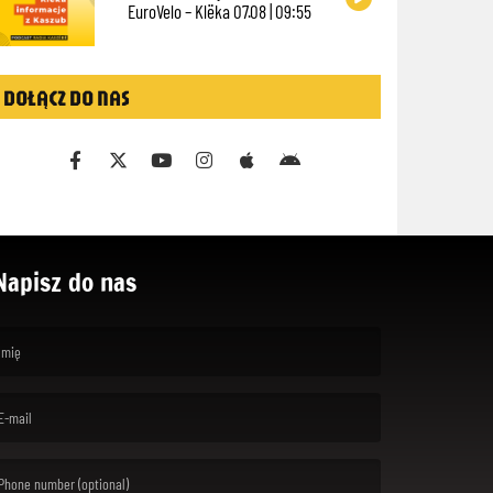
EuroVelo – Klëka 07.08 | 09:55
DOŁĄCZ DO NAS
Napisz do nas
rst name is required )
ail is required. )