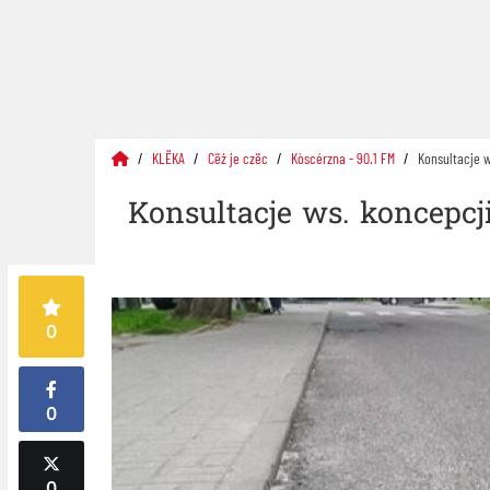
KLËKA
Cëż je czëc
Kòscérzna - 90.1 FM
Konsultacje w
Konsultacje ws. koncepcj
0
0
0