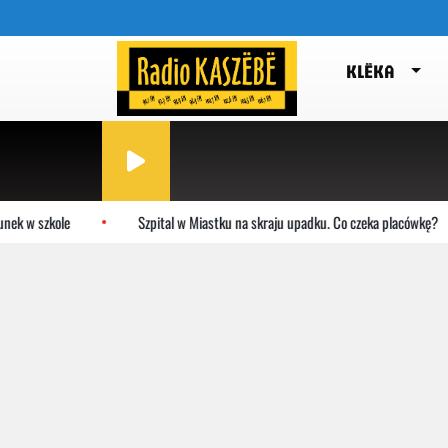
KLËKA
 szkole
Szpital w Miastku na skraju upadku. Co czeka placówkę?