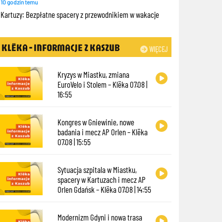
10 godzin temu
Kartuzy: Bezpłatne spacery z przewodnikiem w wakacje
KLËKA - INFORMACJE Z KASZUB
WIĘCEJ
Kryzys w Miastku, zmiana
EuroVelo i Stolem – Klëka 07.08 |
16:55
Kongres w Gniewinie, nowe
badania i mecz AP Orlen – Klëka
07.08 | 15:55
Sytuacja szpitala w Miastku,
spacery w Kartuzach i mecz AP
Orlen Gdańsk – Klëka 07.08 | 14:55
Modernizm Gdyni i nowa trasa