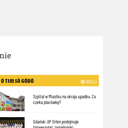
nie
Ò TIM SÃ GÔDÔ
WIĘCEJ
Szpital w Miastku na skraju upadku. Co
czeka placówkę?
Gdańsk: AP Orlen podejmuje
Uniwersytet Jagielloński