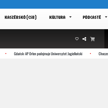
KASZËBSKÔ (CSB)
KÙLTURA
PÒDCASTË
Gdańsk: AP Orlen podejmuje Uniwersytet Jagielloński
Choczewo: No