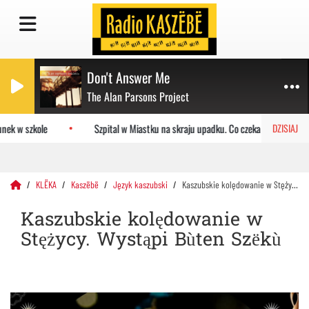
Don't Answer Me
The Alan Parsons Project
ek w szkole
Szpital w Miastku na skraju upadku. Co czeka placówkę?
DZISIAJ
KLËKA
Kaszëbë
Język kaszubski
Kaszubskie kolędowanie w Stężycy. Wystąpi Bùten Szëkù
Kaszubskie kolędowanie w
Stężycy. Wystąpi Bùten Szëkù