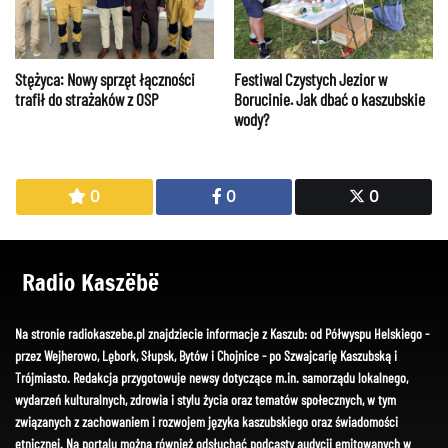
Stężyca: Nowy sprzęt łączności
Festiwal Czystych Jezior w
trafił do strażaków z OSP
Borucinie. Jak dbać o kaszubskie
wody?
0
0
0
Radio Kaszëbë
Na stronie radiokaszebe.pl znajdziecie informacje z Kaszub: od Półwyspu Helskiego -
przez Wejherowo, Lębork, Słupsk, Bytów i Chojnice - po Szwajcarię Kaszubską i
Trójmiasto. Redakcja przygotowuje newsy dotyczące m.in. samorządu lokalnego,
wydarzeń kulturalnych, zdrowia i stylu życia oraz tematów społecznych, w tym
związanych z zachowaniem i rozwojem języka kaszubskiego oraz świadomości
etnicznej. Na portalu można również odsłuchać podcasty audycji emitowanych w