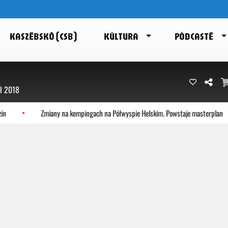
KASZËBSKÔ (CSB)
KÙLTURA
PÒDCASTË
ol 2018
Zmiany na kempingach na Półwyspie Helskim. Powstaje masterplan