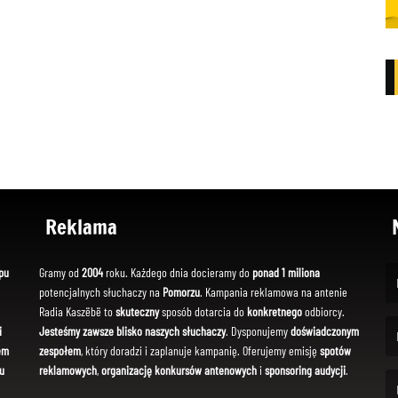
Reklama
pu
Gramy od
2004
roku. Każdego dnia docieramy do
ponad 1 miliona
potencjalnych słuchaczy na
Pomorzu
. Kampania reklamowa na antenie
(Fi
Radia Kaszëbë to
skuteczny
sposób dotarcia do
konkretnego
odbiorcy.
i
Jesteśmy zawsze blisko naszych słuchaczy
. Dysponujemy
doświadczonym
em
zespołem
, który doradzi i zaplanuje kampanię. Oferujemy emisję
spotów
(Em
u
reklamowych
,
organizację konkursów antenowych
i
sponsoring audycji
.