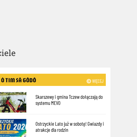
iele
Ò TIM SÃ GÔDÔ
WIĘCEJ
Skarszewy i gmina Tczew dołączają do
systemu MEVO
Ostrzyckie Lato już w sobotę! Gwiazdy i
atrakcje dla rodzin