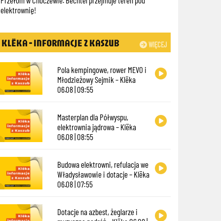
elektrownię!
KLËKA - INFORMACJE Z KASZUB
WIĘCEJ
Pola kempingowe, rower MEVO i
Młodzieżowy Sejmik – Klëka
06.08 | 09:55
Masterplan dla Półwyspu,
elektrownia jądrowa – Klëka
06.08 | 08:55
Budowa elektrowni, refulacja we
Władysławowie i dotacje – Klëka
06.08 | 07:55
Dotacje na azbest, żeglarze i