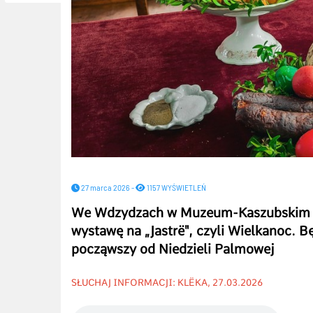
27 marca 2026 -
1157 WYŚWIETLEŃ
We Wdzydzach w Muzeum-Kaszubskim P
wystawę na „Jastrë", czyli Wielkanoc. 
począwszy od Niedzieli Palmowej
SŁUCHAJ INFORMACJI: KLËKA, 27.03.2026