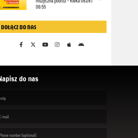
muzyczna podróż – Klëka 06.08 |
06:55
DOŁĄCZ DO NAS
Napisz do nas
rst name is required )
ail is required. )