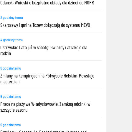
Gdańsk: Wnioski o bezpłatne obiady dla dzieci do MOPR
2 godziny temu
Skarszewy i gmina Tczew dołączają do systemu MEVO
4 godziny temu
Ostrzyckie Lato już w sobotę! Gwiazdy i atrakcje dla
rodzin
5 godzin temu
Zmiany na kempingach na Półwyspie Helskim. Powstaje
masterplan
5 godzin temu
Prace na plaży we Władysławowie. Zamkną odcinki w
szczycie sezonu
5 godzin temu
Przełom w Choczewie. Bechtel przejmuje teren pod