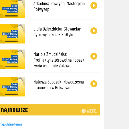
Arkadiusz Gawrych: Masterplan
Półwysep
Lidia Dzierzbicka-Głowacka:
Cyfrowy bliźniak Bałtyku
Mariola Zmudzińska:
Profilaktyka zdrowotna i opaski
życia w gminie Żukowo
Natasza Sobczak: Nowoczesna
pracownia w Bolszewie
NAJNOWSZE
WIĘCEJ
1 godzina temu