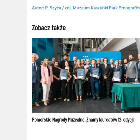
Autor: P. Szyca / zdj. Muzeum Kaszubki Park Etnograf
Zobacz także
Pomorskie Nagrody Muzealne. Znamy laureatów 12. edycji