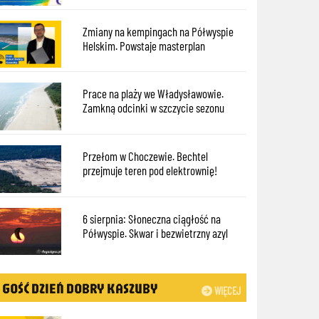
Zmiany na kempingach na Półwyspie
Helskim. Powstaje masterplan
Prace na plaży we Władysławowie.
Zamkną odcinki w szczycie sezonu
Przełom w Choczewie. Bechtel
przejmuje teren pod elektrownię!
6 sierpnia: Słoneczna ciągłość na
Półwyspie. Skwar i bezwietrzny azyl
GOŚĆ DZIEŃ DOBRY KASZUBY
WIĘCEJ