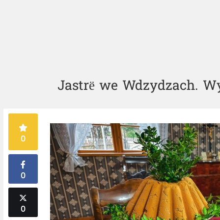
Jastrë we Wdzydzach. W
0
0
0