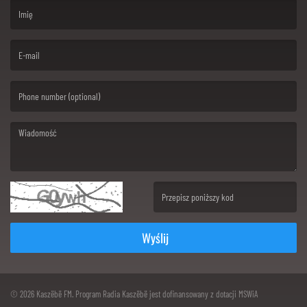
(First name is required )
(Email is required. )
(Message is required. )
(Invalid Captcha. )
Wyślij
© 2026 Kaszëbë FM. Program Radia Kaszëbë jest dofinansowany z dotacji MSWiA