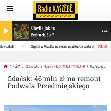
Chwile jak te
Bednarek, Staff
 w szkole
Szpital w Miastku na skraju upadku. Co czeka placówkę?
DZISIAJ
KLËKA
Cëż je czëc
Gduńsk - 92.3 FM 98.9 FM 106.1 FM
Gdańsk: 46 mln zł na remont Podwala Przedmiejskiego
Gdańsk: 46 mln zł na remont
Podwala Przedmiejskiego