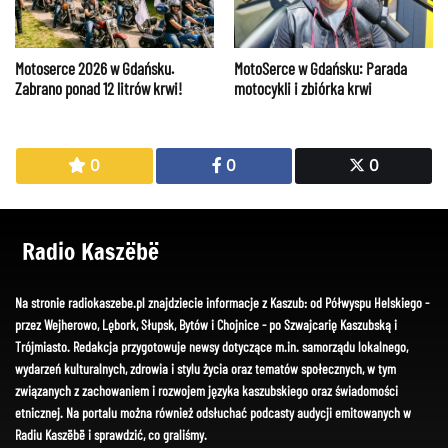
Motoserce 2026 w Gdańsku.
MotoSerce w Gdańsku: Parada
Zabrano ponad 12 litrów krwi!
motocykli i zbiórka krwi
0
0
0
Radio Kaszëbë
Na stronie radiokaszebe.pl znajdziecie informacje z Kaszub: od Półwyspu Helskiego -
przez Wejherowo, Lębork, Słupsk, Bytów i Chojnice - po Szwajcarię Kaszubską i
Trójmiasto. Redakcja przygotowuje newsy dotyczące m.in. samorządu lokalnego,
wydarzeń kulturalnych, zdrowia i stylu życia oraz tematów społecznych, w tym
związanych z zachowaniem i rozwojem języka kaszubskiego oraz świadomości
etnicznej. Na portalu można również odsłuchać podcasty audycji emitowanych w
Radiu Kaszëbë i sprawdzić, co graliśmy.