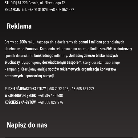
STUDIO
| 81-229 Gdynia, ul. Mireckiego 12
REDAKCJA
| tel. +58 71 81 929, +48 605 952 922
Reklama
Gramy od
2004
roku. Każdego dnia docieramy do
ponad 1 miliona
potencjalnych
słuchaczy na
Pomorzu
. Kampania reklamowa na antenie Radia Kaszëbë to
skuteczny
sposób dotarcia do
konkretnego
odbiorcy.
Jesteśmy zawsze blisko naszych
słuchaczy
. Dysponujemy
doświadczonym zespołem
, który doradzi i zaplanuje
kampanię. Oferujemy emisję
spotów reklamowych
,
organizację konkursów
antenowych
i
sponsoring audycji
.
PUCK-TRÓJMIASTO-KARTUZY
| +58 71 72 995, +48 605 637 277
WEJHEROWO-LĘBORK
| +48 784 480 588
KOŚCIERZYNA-BYTÓW
| +48 505 029 974
Napisz do nas