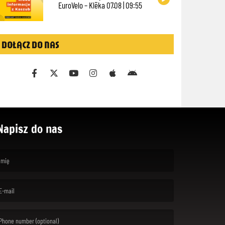
EuroVelo – Klëka 07.08 | 09:55
DOŁĄCZ DO NAS
Napisz do nas
rst name is required )
ail is required. )