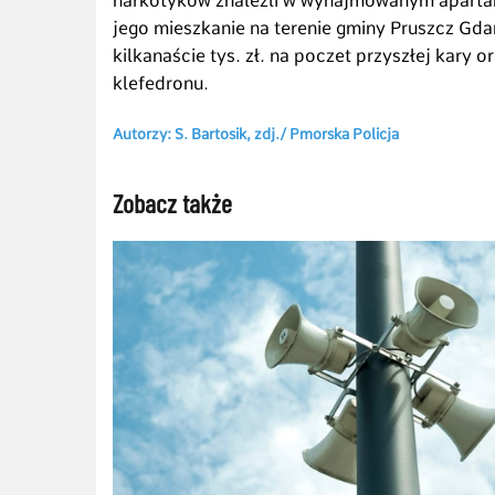
narkotyków znaleźli w wynajmowanym apartam
jego mieszkanie na terenie gminy Pruszcz Gda
kilkanaście tys. zł. na poczet przyszłej kary 
klefedronu.
Autorzy: S. Bartosik, zdj./ Pmorska Policja
Zobacz także