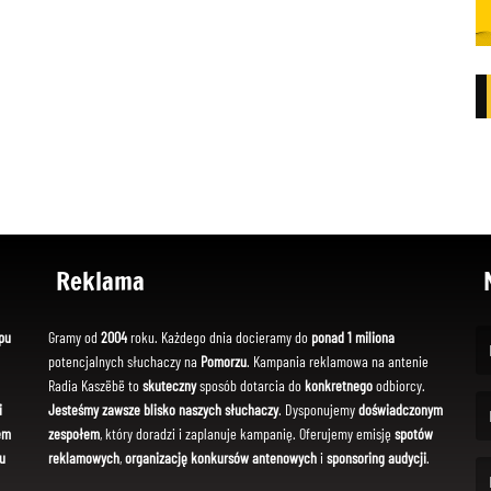
Reklama
pu
Gramy od
2004
roku. Każdego dnia docieramy do
ponad 1 miliona
potencjalnych słuchaczy na
Pomorzu
. Kampania reklamowa na antenie
(Fi
Radia Kaszëbë to
skuteczny
sposób dotarcia do
konkretnego
odbiorcy.
i
Jesteśmy zawsze blisko naszych słuchaczy
. Dysponujemy
doświadczonym
em
zespołem
, który doradzi i zaplanuje kampanię. Oferujemy emisję
spotów
(Em
u
reklamowych
,
organizację konkursów antenowych
i
sponsoring audycji
.