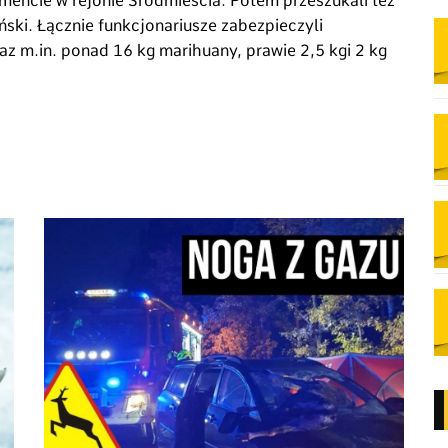
encie w rejonie Śródmieścia. Potem przeszukali też
ński. Łącznie funkcjonariusze zabezpieczyli
oraz m.in. ponad 16 kg marihuany, prawie 2,5 kgi 2 kg