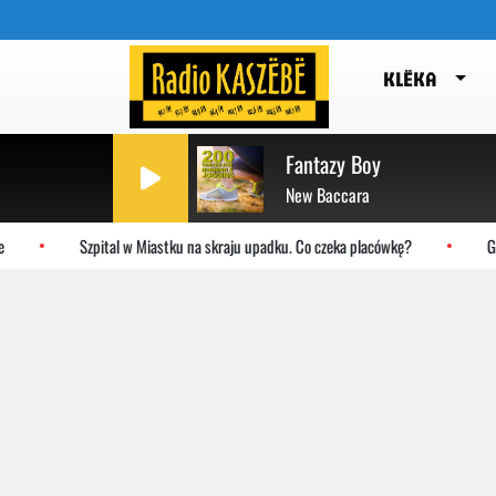
KLËKA
Fantazy Boy
New Baccara
Szpital w Miastku na skraju upadku. Co czeka placówkę?
Gdańsk: 