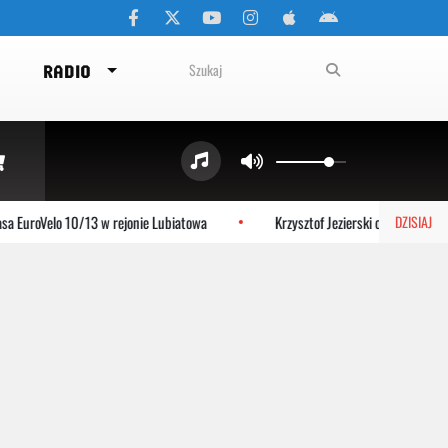
RADIO
Velo 10/13 w rejonie Lubiatowa
Krzysztof Jezierski o planie Stolema na
DZISIAJ