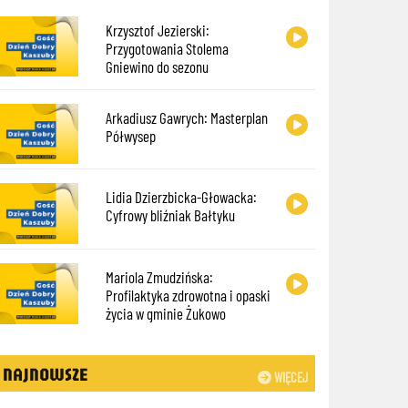
Krzysztof Jezierski:
Przygotowania Stolema
Gniewino do sezonu
Arkadiusz Gawrych: Masterplan
Półwysep
Lidia Dzierzbicka-Głowacka:
Cyfrowy bliźniak Bałtyku
Mariola Zmudzińska:
Profilaktyka zdrowotna i opaski
życia w gminie Żukowo
NAJNOWSZE
WIĘCEJ