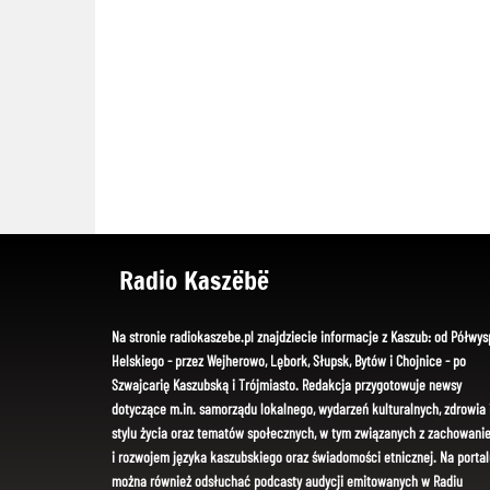
Radio Kaszëbë
Na stronie radiokaszebe.pl znajdziecie informacje z Kaszub: od Półwys
Helskiego - przez Wejherowo, Lębork, Słupsk, Bytów i Chojnice - po
Szwajcarię Kaszubską i Trójmiasto. Redakcja przygotowuje newsy
dotyczące m.in. samorządu lokalnego, wydarzeń kulturalnych, zdrowia 
stylu życia oraz tematów społecznych, w tym związanych z zachowani
i rozwojem języka kaszubskiego oraz świadomości etnicznej. Na portal
można również odsłuchać podcasty audycji emitowanych w Radiu