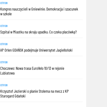
07/08
Kongres nauczycieli w Gniewinie. Demokracja i szacunek
w szkole
07/08
Szpital w Miastku na skraju upadku. Co czeka placówkę?
07/08
AP Orlen GDAŃSK podejmuje Uniwersytet Jagielloński
07/08
Choczewo: Nowa trasa EuroVelo 10/13 w rejonie
Lubiatowa
07/08
Krzysztof Jezierski o planie Stolema na mecz z KP
Starogard Gdański