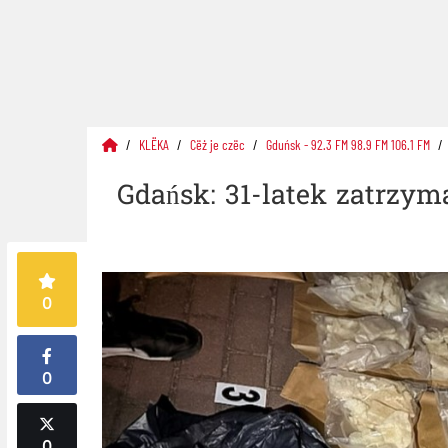
KLËKA
Cëż je czëc
Gduńsk - 92.3 FM 98.9 FM 106.1 FM
Gdańsk: 31-latek zatrzym
0
0
0