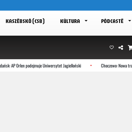
KASZËBSKÔ (CSB)
KÙLTURA
PÒDCASTË
AP Orlen podejmuje Uniwersytet Jagielloński
Choczewo: Nowa trasa Euro