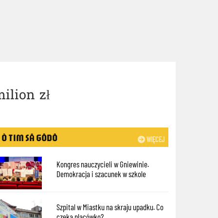
ilion zł
Ò TIM SÃ GÔDÔ
WIĘCEJ
Kongres nauczycieli w Gniewinie.
Demokracja i szacunek w szkole
Szpital w Miastku na skraju upadku. Co
czeka placówkę?