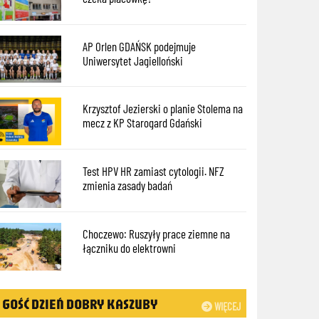
AP Orlen GDAŃSK podejmuje
Uniwersytet Jagielloński
Krzysztof Jezierski o planie Stolema na
mecz z KP Starogard Gdański
Test HPV HR zamiast cytologii. NFZ
zmienia zasady badań
Choczewo: Ruszyły prace ziemne na
łączniku do elektrowni
GOŚĆ DZIEŃ DOBRY KASZUBY
WIĘCEJ