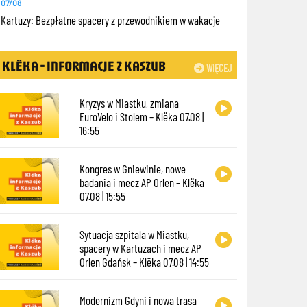
07/08
Kartuzy: Bezpłatne spacery z przewodnikiem w wakacje
KLËKA - INFORMACJE Z KASZUB
WIĘCEJ
Kryzys w Miastku, zmiana
EuroVelo i Stolem – Klëka 07.08 |
16:55
Kongres w Gniewinie, nowe
badania i mecz AP Orlen – Klëka
07.08 | 15:55
Sytuacja szpitala w Miastku,
spacery w Kartuzach i mecz AP
Orlen Gdańsk – Klëka 07.08 | 14:55
Modernizm Gdyni i nowa trasa