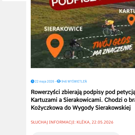
22 maja 2026 -
946 WYŚWIETLEŃ
Rowerzyści zbierają podpisy pod petycj
Kartuzami a Sierakowicami. Chodzi o br
Kożyczkowa do Wygody Sierakowskiej
SŁUCHAJ INFORMACJI: KLËKA, 22.05.2026