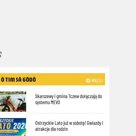
ę
Ò TIM SÃ GÔDÔ
WIĘCEJ
Skarszewy i gmina Tczew dołączają do
systemu MEVO
Ostrzyckie Lato już w sobotę! Gwiazdy i
atrakcje dla rodzin