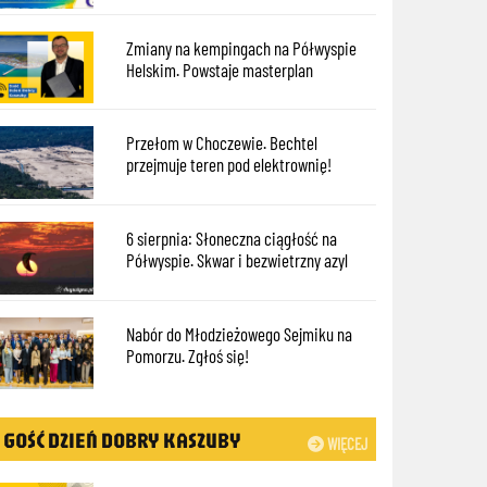
Zmiany na kempingach na Półwyspie
Helskim. Powstaje masterplan
Przełom w Choczewie. Bechtel
przejmuje teren pod elektrownię!
6 sierpnia: Słoneczna ciągłość na
Półwyspie. Skwar i bezwietrzny azyl
Nabór do Młodzieżowego Sejmiku na
Pomorzu. Zgłoś się!
GOŚĆ DZIEŃ DOBRY KASZUBY
WIĘCEJ