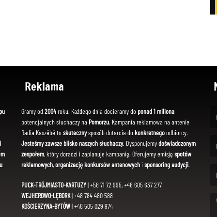
Reklama
pu
Gramy od
2004
roku. Każdego dnia docieramy do
ponad 1 miliona
potencjalnych słuchaczy na
Pomorzu
. Kampania reklamowa na antenie
(Fi
Radia Kaszëbë to
skuteczny
sposób dotarcia do
konkretnego
odbiorcy.
i
Jesteśmy zawsze blisko naszych słuchaczy
. Dysponujemy
doświadczonym
em
zespołem
, który doradzi i zaplanuje kampanię. Oferujemy emisję
spotów
(Em
u
reklamowych
,
organizację konkursów antenowych
i
sponsoring audycji
.
PUCK-TRÓJMIASTO-KARTUZY
| +58 71 72 995, +48 605 637 277
WEJHEROWO-LĘBORK
| +48 784 480 588
KOŚCIERZYNA-BYTÓW
| +48 505 029 974