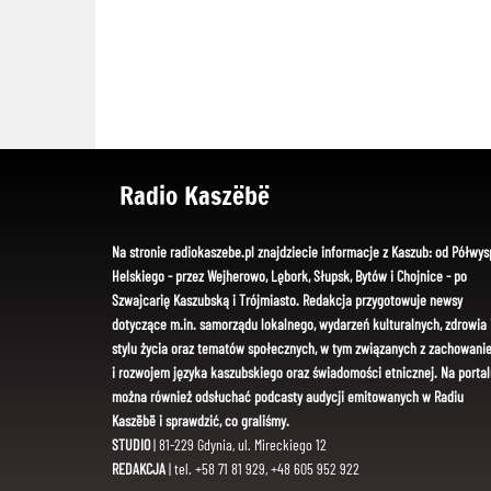
Radio Kaszëbë
Na stronie radiokaszebe.pl znajdziecie informacje z Kaszub: od Półwys
Helskiego - przez Wejherowo, Lębork, Słupsk, Bytów i Chojnice - po
Szwajcarię Kaszubską i Trójmiasto. Redakcja przygotowuje newsy
dotyczące m.in. samorządu lokalnego, wydarzeń kulturalnych, zdrowia 
stylu życia oraz tematów społecznych, w tym związanych z zachowani
i rozwojem języka kaszubskiego oraz świadomości etnicznej. Na portal
można również odsłuchać podcasty audycji emitowanych w Radiu
Kaszëbë i sprawdzić, co graliśmy.
STUDIO
| 81-229 Gdynia, ul. Mireckiego 12
REDAKCJA
| tel. +58 71 81 929, +48 605 952 922