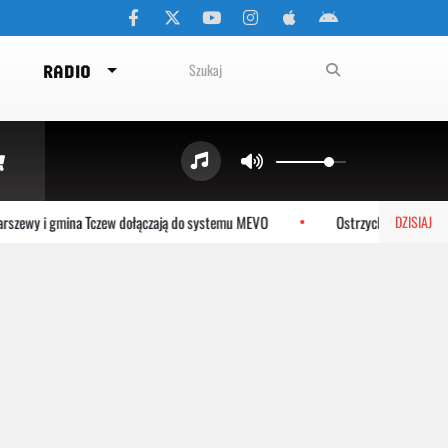
RADIO
y i gmina Tczew dołączają do systemu MEVO
Ostrzyckie Lato już w sobotę
DZISIAJ