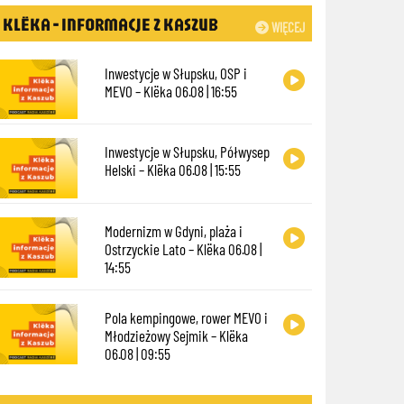
KLËKA - INFORMACJE Z KASZUB
WIĘCEJ
Inwestycje w Słupsku, OSP i
MEVO – Klëka 06.08 | 16:55
Inwestycje w Słupsku, Półwysep
Helski – Klëka 06.08 | 15:55
Modernizm w Gdyni, plaża i
Ostrzyckie Lato – Klëka 06.08 |
14:55
Pola kempingowe, rower MEVO i
Młodzieżowy Sejmik – Klëka
06.08 | 09:55