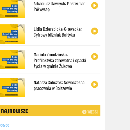
Arkadiusz Gawrych: Masterplan
Półwysep
Lidia Dzierzbicka-Głowacka:
Cyfrowy bliźniak Bałtyku
Mariola Zmudzińska:
Profilaktyka zdrowotna i opaski
życia w gminie Żukowo
Natasza Sobczak: Nowoczesna
pracownia w Bolszewie
NAJNOWSZE
WIĘCEJ
06/08