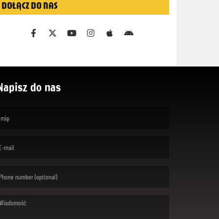
DOŁĄCZ DO NAS
Napisz do nas
rst name is required )
ail is required. )