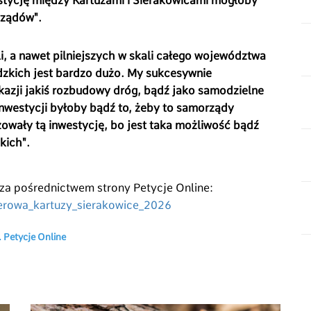
stycję między Kartuzami i Sierakowicami mogłoby
rządów".
li, a nawet pilniejszych w skali całego województwa
zkich jest bardzo dużo. My sukcesywnie
okazji jakiś rozbudowy dróg, bądź jako samodzielne
inwestycji byłoby bądź to, żeby to samorządy
zowały tą inwestycję, bo jest taka możliwość bądź
kich".
za pośrednictwem strony Petycje Online:
erowa_kartuzy_sierakowice_2026
. Petycje Online