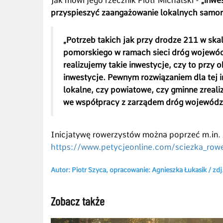
Jak mówi jego rzecznik Piotr Michalski -
„inwe
przyspieszyć zaangażowanie lokalnych samo
„Potrzeb takich jak przy drodze 211 w ska
pomorskiego w ramach sieci dróg wojewód
realizujemy takie inwestycje, czy to przy 
inwestycje. Pewnym rozwiązaniem dla tej 
lokalne, czy powiatowe, czy gminne zreali
we współpracy z zarządem dróg wojewódz
Inicjatywę rowerzystów można poprzeć m.in. 
https://www.petycjeonline.com/sciezka_row
Autor: Piotr Szyca, opracowanie: Agnieszka Łukasik / zdj
Zobacz także