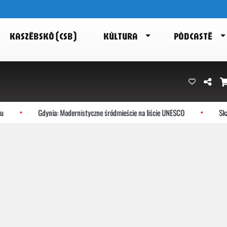
KASZËBSKÔ (CSB)
KÙLTURA
PÒDCASTË
Gdynia: Modernistyczne śródmieście na liście UNESCO
Skarszew