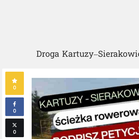
Droga Kartuzy–Sierakowic
0
0
0