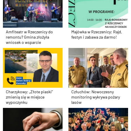
Amfiteatr w Rzeczenicy do
Majówka w Rzeczenicy: Rajd,
remontu? Gmina złożyła
festyn i zabawa za darmo!
wniosek o wsparcie
Charzykowy: „Złote piaski"
Człuchów: Nowoczesny
zmienią się w miejsce
monitoring wykrywa pożary
wypoczynku
lasów