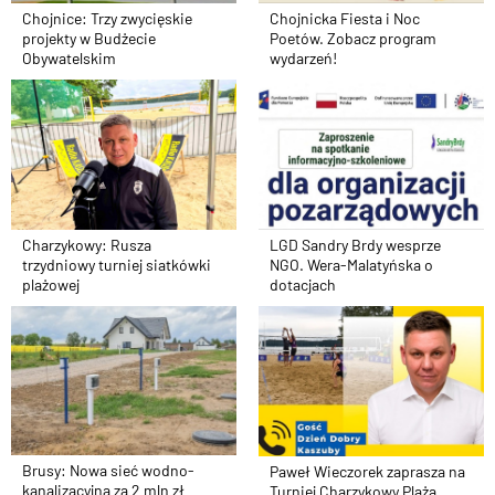
Chojnice: Trzy zwycięskie
Chojnicka Fiesta i Noc
projekty w Budżecie
Poetów. Zobacz program
Obywatelskim
wydarzeń!
Charzykowy: Rusza
LGD Sandry Brdy wesprze
trzydniowy turniej siatkówki
NGO. Wera-Malatyńska o
plażowej
dotacjach
Brusy: Nowa sieć wodno-
Paweł Wieczorek zaprasza na
kanalizacyjna za 2 mln zł
Turniej Charzykowy Plaża