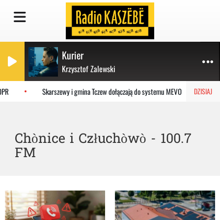
Kurier
Krzysztof Zalewski
Skarszewy i gmina Tczew dołączają do systemu MEVO
Ostrzy
DZISIAJ
Chònice i Człuchòwò - 100.7
FM