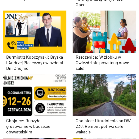
Open
Burmistrz Kopczyński: Bryska
Rzeczenica: W żłobku w
i Andrzej Piaseczny gwiazdami
Gwieździnie powstaną nowe
Dni Chojnic
sale!
Chojnice: Ruszyło
Chojnice: Utrudnienia na DW
głosowanie w budżecie
236. Remont potrwa całe
obywatelskim
wakacje