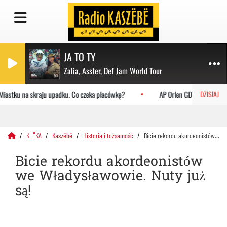
JA TO TY
Zalia, Asster, Def Jam World Tour
iastku na skraju upadku. Co czeka placówkę?
AP Orlen GDAŃSK podejmuje
DZISIAJ
KLËKA
Kaszëbë
Historia i tożsamość
Bicie rekordu akordeonistów we Władysławowie. Nuty już są!
Bicie rekordu akordeonistów
we Władysławowie. Nuty już
są!