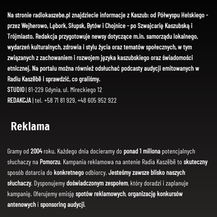
Na stronie radiokaszebe.pl znajdziecie informacje z Kaszub: od Półwyspu Helskiego -
przez Wejherowo, Lębork, Słupsk, Bytów i Chojnice - po Szwajcarię Kaszubską i
Trójmiasto. Redakcja przygotowuje newsy dotyczące m.in. samorządu lokalnego,
wydarzeń kulturalnych, zdrowia i stylu życia oraz tematów społecznych, w tym
związanych z zachowaniem i rozwojem języka kaszubskiego oraz świadomości
etnicznej. Na portalu można również odsłuchać podcasty audycji emitowanych w
Radiu Kaszëbë i sprawdzić, co graliśmy.
STUDIO
| 81-229 Gdynia, ul. Mireckiego 12
REDAKCJA
| tel. +58 71 81 929, +48 605 952 922
Reklama
Gramy od
2004
roku. Każdego dnia docieramy do
ponad 1 miliona
potencjalnych
słuchaczy na
Pomorzu
. Kampania reklamowa na antenie Radia Kaszëbë to
skuteczny
sposób dotarcia do
konkretnego
odbiorcy.
Jesteśmy zawsze blisko naszych
słuchaczy
. Dysponujemy
doświadczonym zespołem
, który doradzi i zaplanuje
kampanię. Oferujemy emisję
spotów reklamowych
,
organizację konkursów
antenowych
i
sponsoring audycji
.