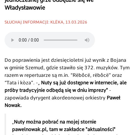
Władysławowie
SŁUCHAJ INFORMACJI: KLËKA, 13.03.2026
Do poprawienia jest dziesięcioletni już wynik z Bojana
w gminie Szemud, gdzie stawiło się 372. muzyków. Tym
razem w repertuarze są m.in. “Rëbôcë, rëbôcë” oraz
“Tata i kòza”. -„
Nuty są już dostępne w internecie, ale
próby tradycyjnie odbędą się w dniu imprezy"
-
zapowiada dyrygent akordeonowej orkiestry
Paweł
Nowak.
„
Nuty można pobrać na mojej stornie
pawelnowak.pl, tam w zakładce "aktualności"