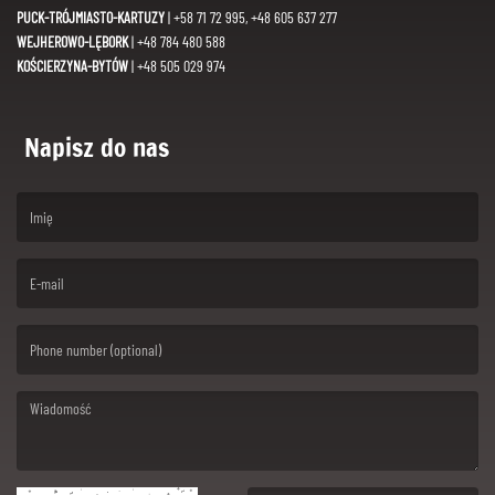
PUCK-TRÓJMIASTO-KARTUZY
| +58 71 72 995, +48 605 637 277
WEJHEROWO-LĘBORK
| +48 784 480 588
KOŚCIERZYNA-BYTÓW
| +48 505 029 974
Napisz do nas
(First name is required )
(Email is required. )
(Message is required. )