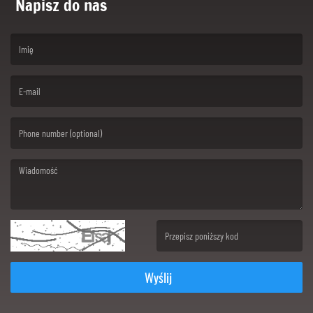
Napisz do nas
(First name is required )
(Email is required. )
(Message is required. )
(Invalid Captcha. )
Wyślij