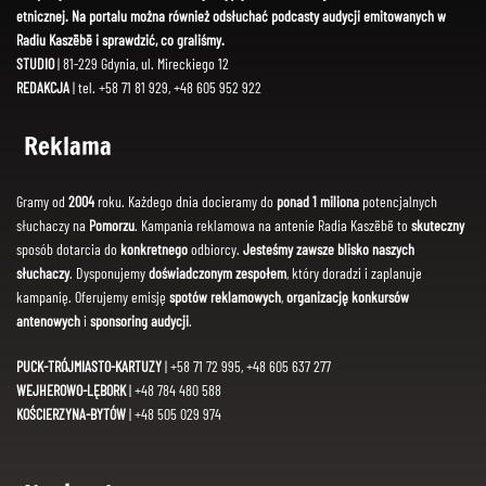
etnicznej. Na portalu można również odsłuchać podcasty audycji emitowanych w
Radiu Kaszëbë i sprawdzić, co graliśmy.
STUDIO
| 81-229 Gdynia, ul. Mireckiego 12
REDAKCJA
| tel. +58 71 81 929, +48 605 952 922
Reklama
Gramy od
2004
roku. Każdego dnia docieramy do
ponad 1 miliona
potencjalnych
słuchaczy na
Pomorzu
. Kampania reklamowa na antenie Radia Kaszëbë to
skuteczny
sposób dotarcia do
konkretnego
odbiorcy.
Jesteśmy zawsze blisko naszych
słuchaczy
. Dysponujemy
doświadczonym zespołem
, który doradzi i zaplanuje
kampanię. Oferujemy emisję
spotów reklamowych
,
organizację konkursów
antenowych
i
sponsoring audycji
.
PUCK-TRÓJMIASTO-KARTUZY
| +58 71 72 995, +48 605 637 277
WEJHEROWO-LĘBORK
| +48 784 480 588
KOŚCIERZYNA-BYTÓW
| +48 505 029 974