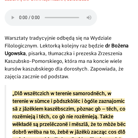
Warsztaty tradycyjnie odbędą się na Wydziale
Filologicznym. Lektorką kolejny raz będzie
dr Bożena
Ugowska
, pisarka, tłumaczka i prezeska Zrzeszenia
Kaszubsko-Pomorskiego, która ma na koncie wiele
kursów kaszubskiego dla dorosłych. Zapowiada, że
zajęcia zacznie od podstaw.
„Dlô wszëtczich w terenie samorodnëch, w
terenie w sùmce i pòdszkòlëc i ògóle zaznajomic
sã z jãzëkiem kaszëbsczim, pòznac gò – tëch, co
rozëmieją i tëch, co gò nie rozëmieją. Także
wëkładë są przelëczonë i mëszlã, że to mòże bëc
dobrô wrëba na to, żebë w jãzëkù zacząc cos dlô