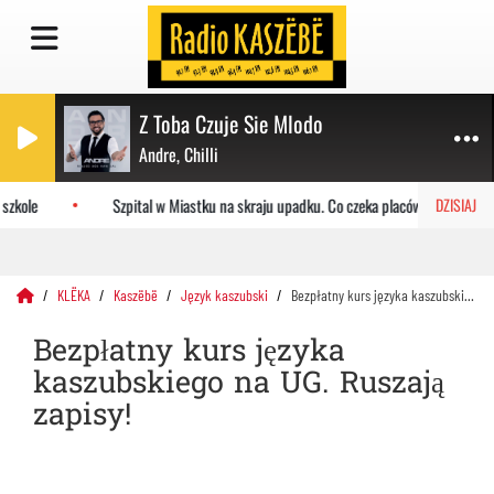
Z Toba Czuje Sie Mlodo
Andre, Chilli
zkole
Szpital w Miastku na skraju upadku. Co czeka placówkę?
DZISIAJ
KLËKA
Kaszëbë
Język kaszubski
Bezpłatny kurs języka kaszubskiego na UG. Ruszają zapisy!
Bezpłatny kurs języka
kaszubskiego na UG. Ruszają
zapisy!