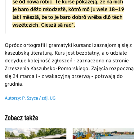
se òd nowa robic. Te kursë pòkazëją, że na nich
je baro dëżo młodzeżë, kòtrô mô ju wele 18–19
lat i mëszlã, że to je baro dobrô wrëba dlô tëch
wszëtczich. Cieszã sã rad".
Oprócz ortografii i gramatyki kursanci zaznajomią się z
kaszubską literaturą. Kurs jest bezpłatny, a o udziale
decyduje kolejność zgłoszeń - zaznaczono na stronie
Zrzeszenia Kaszubsko-Pomorskiego. Zajęcia rozpoczną
się 24 marca i - z wakacyjną przerwą - potrwają do
grudnia.
Autorzy: P. Szyca /
zdj. UG
Zobacz także