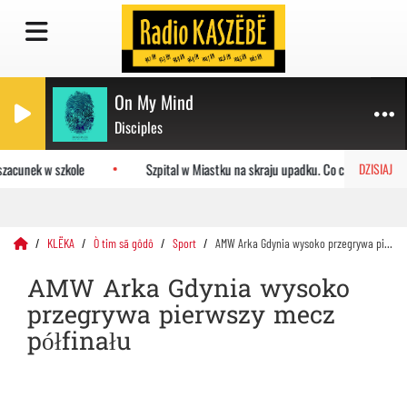
On My Mind
Disciples
zacunek w szkole
Szpital w Miastku na skraju upadku. Co czeka placówkę
DZISIAJ
KLËKA
Ò tim sã gôdô
Sport
AMW Arka Gdynia wysoko przegrywa pierwszy mecz półfinału
AMW Arka Gdynia wysoko
przegrywa pierwszy mecz
półfinału