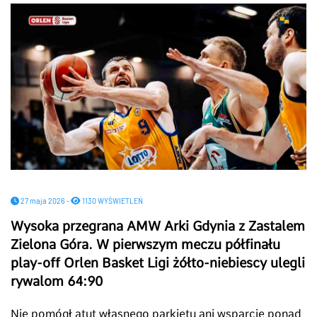
27 maja 2026 -
1130 WYŚWIETLEŃ
Wysoka przegrana AMW Arki Gdynia z Zastalem
Zielona Góra. W pierwszym meczu półfinału
play-off Orlen Basket Ligi żółto-niebiescy ulegli
rywalom 64:90
Nie pomógł atut własnego parkietu ani wsparcie ponad