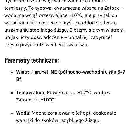
być nieco niższa, więc warto zadbać o komfort
termiczny. To typowa, dynamiczna wiosna na Zatoce –
woda ma wciąż orzeźwiające +10°C, ale przy takich
warunkach nikt nie będzie myślał o chłodzie, lecz o
utrzymaniu stabilnego ślizgu. Cieszmy się tym wiatrem,
bo jak uczy doświadczenie – po takiej "zadymce"
często przychodzi weekendowa cisza.
Parametry techniczne:
Wiatr:
Kierunek
NE (północno-wschodni)
, siła
5-7
Bf
.
Temperatura:
Powietrze ok.
+12°C
, woda w
Zatoce ok.
+10°C
.
Woda:
Mocne zofalowanie (chop), doskonałe
warunki do skoków i szybkiego ślizgu.