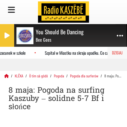
You Should Be Dancing
Bee Gees
acunek w szkole
Szpital w Miastku na skraju upadku. Co czeka placówkę?
DZISIAJ
KLËKA
Ò tim sã gôdô
Pogoda
Pogoda dla surferów
8 maja: Pogoda na surfing Kaszuby – solidne 5-7 Bf i słońce
8 maja: Pogoda na surfing
Kaszuby – solidne 5-7 Bf i
słońce